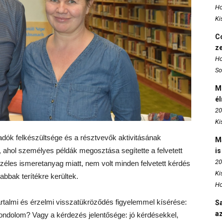
Ho
Ki
Co
z
Ho
So
M
é
20
Ki
dók felkészültsége és a résztvevők aktivitásának
M
, ahol személyes példák megosztása segítette a felvetett
is
20
zéles ismeretanyag miatt, nem volt minden felvetett kérdés
Ki
bbak terítékre kerültek.
Ho
rtalmi és érzelmi visszatükröződés figyelemmel kísérése:
S
az
 gondolom? Vagy a kérdezés jelentősége: jó kérdésekkel,