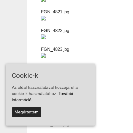
FGN_4821.jpg
FGN_4822.jpg
FGN_4823.jpg
FGN_4825.jpg
Cookie-k
FGN_4827.jpg
Az oldal használatával hozzájárul a
cookie-k használatához.
További
információ
FGN_4828.jpg
Megértettem
FGN_4830.jpg