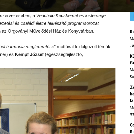
szervezésében, a
Védőháló Kecskemét és kistérsége
ezetési és családi életre felkészítő programsorozat
-én az Orgoványi Művelődési Ház és Könyvtárban.
K
Ma
Ta
aládi harmónia megteremtése
” mottóval feldolgozott témák
ner) és
Kempf József
(egészségfejlesztő,
K
Gr
Ma
Ki
Ze
k
I
Ma
Iz
Cs
K