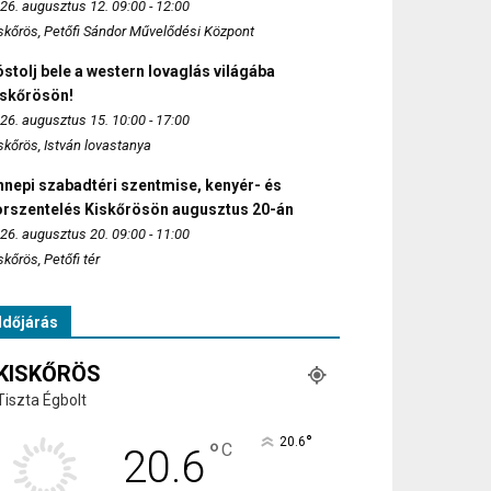
26. augusztus 12. 09:00 - 12:00
skőrös, Petőfi Sándor Művelődési Központ
stolj bele a western lovaglás világába
iskőrösön!
26. augusztus 15. 10:00 - 17:00
skőrös, István lovastanya
nepi szabadtéri szentmise, kenyér- és
orszentelés Kiskőrösön augusztus 20-án
26. augusztus 20. 09:00 - 11:00
skőrös, Petőfi tér
Időjárás
KISKŐRÖS
Tiszta Égbolt
°
20.6
°
C
20.6