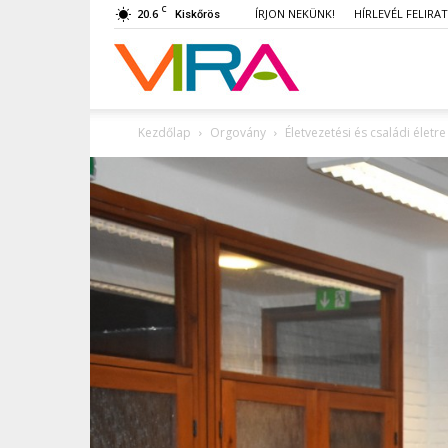
C
20.6
ÍRJON NEKÜNK!
HÍRLEVÉL FELIRA
Kiskőrös
VIRA
Kezdőlap
Orgovány
Életvezetési és családi élet