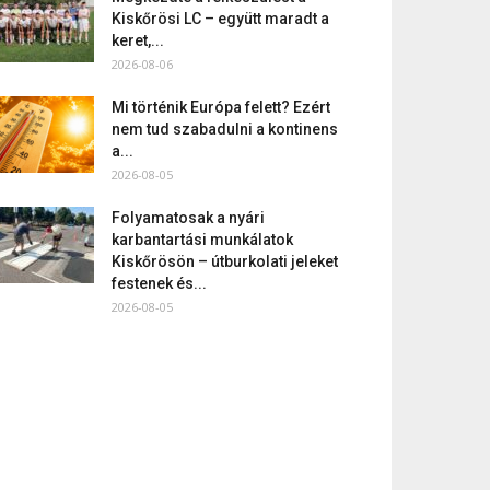
Kiskőrösi LC – együtt maradt a
keret,...
2026-08-06
Mi történik Európa felett? Ezért
nem tud szabadulni a kontinens
a...
2026-08-05
Folyamatosak a nyári
karbantartási munkálatok
Kiskőrösön – útburkolati jeleket
festenek és...
2026-08-05