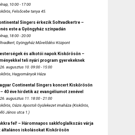
lnap, 10:00 - 17:00
skőrös, Felsőcebe tanya 45.
ntinental Singers érkezik Soltvadkertre –
enés este a Gyöngyház színpadán
lnap, 18:00 - 20:00
ltvadkert, Gyöngyház Művelődési Központ
esterségek és alkotói napok Kiskőrösön –
lményekkel teli nyári program gyerekeknek
26. augusztus 10. 09:00 - 15:00
skőrös, Hagyományok Háza
agyar Continental Singers koncert Kiskőrösön
 – 40 éve hirdetik az evangéliumot zenével
26. augusztus 11. 18:00 - 21:00
skőrös, Oázis Apostoli Gyülekezet imaháza (Kiskőrös,
lló János utca 1.)
akkra fel! – Háromnapos sakkfoglalkozás várja
 általános iskolásokat Kiskőrösön