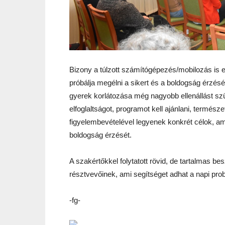
Bizony a túlzott számítógépezés/mobilozás is e
próbálja megélni a sikert és a boldogság érzésé
gyerek korlátozása még nagyobb ellenállást szül
elfoglaltságot, programot kell ajánlani, termés
figyelembevételével legyenek konkrét célok, am
boldogság érzését.
A szakértőkkel folytatott rövid, de tartalmas b
résztvevőinek, ami segítséget adhat a napi p
-fg-