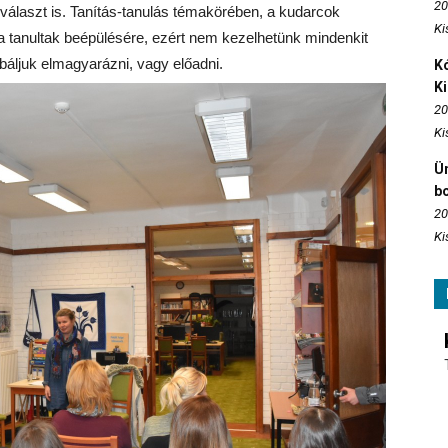
20
álaszt is. Tanítás-tanulás témakörében, a kudarcok
Ki
 tanultak beépülésére, ezért nem kezelhetünk mindenkit
báljuk elmagyarázni, vagy előadni.
Kó
K
20
Ki
Ün
b
20
Ki