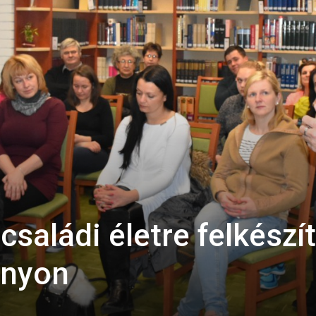
családi életre felkészí
ányon