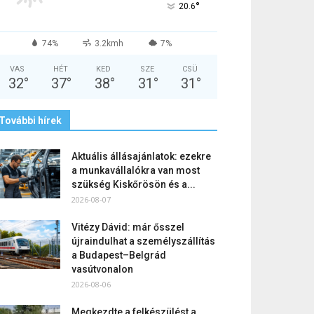
°
20.6
74%
3.2kmh
7%
VAS
HÉT
KED
SZE
CSÜ
32
°
37
°
38
°
31
°
31
°
További hírek
Aktuális állásajánlatok: ezekre
a munkavállalókra van most
szükség Kiskőrösön és a...
2026-08-07
Vitézy Dávid: már ősszel
újraindulhat a személyszállítás
a Budapest–Belgrád
vasútvonalon
2026-08-06
Megkezdte a felkészülést a