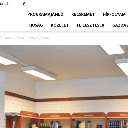
TKOZÁS
PROGRAMAJÁNLÓ
KECSKEMÉT
HÍRFOLYAM
IFJÚSÁG
KÖZÉLET
FEJLESZTÉSEK
GAZDA
re felkészítő előadás Orgoványon