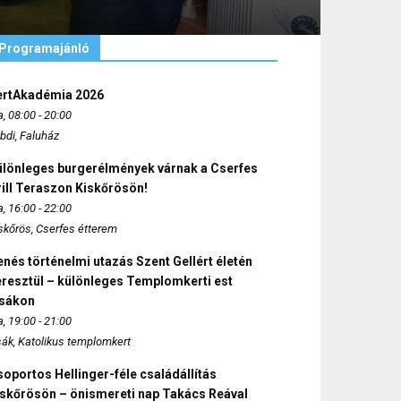
Programajánló
ertAkadémia 2026
, 08:00 - 20:00
bdi, Faluház
ülönleges burgerélmények várnak a Cserfes
ill Teraszon Kiskőrösön!
, 16:00 - 22:00
skőrös, Cserfes étterem
nés történelmi utazás Szent Gellért életén
eresztül – különleges Templomkerti est
zsákon
, 19:00 - 21:00
sák, Katolikus templomkert
oportos Hellinger-féle családállítás
iskőrösön – önismereti nap Takács Reával