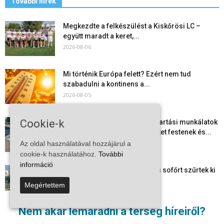
További hírek
Megkezdte a felkészülést a Kiskőrösi LC –
együtt maradt a keret,...
2026-08-06
Mi történik Európa felett? Ezért nem tud
szabadulni a kontinens a...
2026-08-05
Cookie-k
Folyamatosak a nyári karbantartási munkálatok
Kiskőrösön – útburkolati jeleket festenek és...
2026-08-05
Az oldal használatával hozzájárul a
cookie-k használatához.
További
információ
Több száz gyorshajtót és ittas sofőrt szűrtek ki
Bács-Kiskun útjain –...
Megértettem
2026-08-04
Nem akar lemaradni a térség híreiről?
Elektronikus nyugtaadat-szolgáltatás: négy