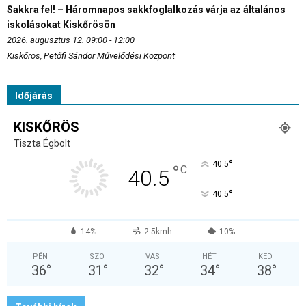
Sakkra fel! – Háromnapos sakkfoglalkozás várja az általános
iskolásokat Kiskőrösön
2026. augusztus 12. 09:00 - 12:00
Kiskőrös, Petőfi Sándor Művelődési Központ
Időjárás
KISKŐRÖS
Tiszta Égbolt
°
40.5
°
C
40.5
°
40.5
14%
2.5kmh
10%
PÉN
SZO
VAS
HÉT
KED
36
°
31
°
32
°
34
°
38
°