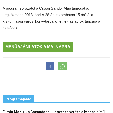
A programsorozatot a Csoóri Sándor Alap támogatja.
Legközelebb 2018. április 28-án, szombaton 15 órától a
kiskunhalasi városi könyvtárba jöhetnek az aprók táncára a
családok.
MENÜAJÁNLATOK A MAI NAPRA
Programajánló
Filmio Moziklub Csengődön – Ingyenes vetítés a Mancs című