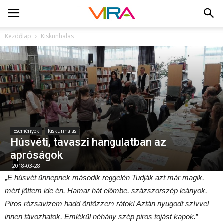
Kezdőlap
Kiskunhalas
Események
Kiskunhalas
Húsvéti, tavaszi hangulatban az
apróságok
2018-03-28
„
E húsvét ünnepnek második reggelén Tudják azt már magik,
mért jöttem ide én. Hamar hát előmbe, százszorszép leányok,
Piros rózsavizem hadd öntözzem rátok! Aztán nyugodt szívvel
innen távozhatok, Emlékül néhány szép piros tojást kapok.
” –