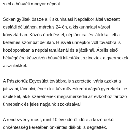
szól a húsvéti magyar népdal.
Sokan gyűltek össze a Kiskunhalasi Népdalkör által vezetett
családi délutánon, március 24-én, a kiskunhalasi városi
könyvtárban. Közös énekléssel, néptánccal és játékkal telt a
kellemes szombat délután. Húsvéti ünnepkör volt továbbra is
középpontban a népdal tanulásnál és a játéknál. Április első
hétvégéjére készülvén húsvéti kifestőket színeztek a gyermekek
a szüleikkel.
A Pásztortűz Egyesület továbbra is s
zeretettel várja azokat a
játszani, táncolni, énekelni, kézműveskedni vágyó gyerekeket és
szüleiket, akik szeretnének megismerkedni az évkörhöz tartozó
ünnepeink és jeles napjaink szokásaival.
A rendezvény most, mint 10 éve időről-időre a közérdekű
önkéntesség keretében önkéntes diákok is segítették.