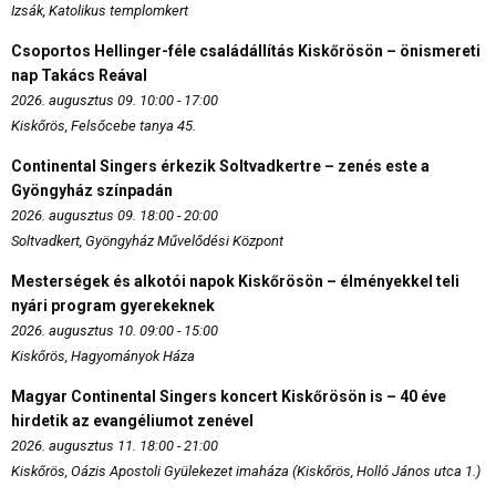
Izsák, Katolikus templomkert
Csoportos Hellinger-féle családállítás Kiskőrösön – önismereti
nap Takács Reával
2026. augusztus 09. 10:00 - 17:00
Kiskőrös, Felsőcebe tanya 45.
Continental Singers érkezik Soltvadkertre – zenés este a
Gyöngyház színpadán
2026. augusztus 09. 18:00 - 20:00
Soltvadkert, Gyöngyház Művelődési Központ
Mesterségek és alkotói napok Kiskőrösön – élményekkel teli
nyári program gyerekeknek
2026. augusztus 10. 09:00 - 15:00
Kiskőrös, Hagyományok Háza
Magyar Continental Singers koncert Kiskőrösön is – 40 éve
hirdetik az evangéliumot zenével
2026. augusztus 11. 18:00 - 21:00
Kiskőrös, Oázis Apostoli Gyülekezet imaháza (Kiskőrös, Holló János utca 1.)