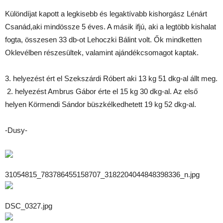
Különdíjat kapott a legkisebb és legaktívabb kishorgász Lénárt
Csanád,aki mindössze 5 éves. A másik ifjú, aki a legtöbb kishalat
fogta, összesen 33 db-ot Lehoczki Bálint volt. Ők mindketten
Oklevélben részesültek, valamint ajándékcsomagot kaptak.
3. helyezést ért el Szekszárdi Róbert aki 13 kg 51 dkg-al állt meg.
2. helyezést Ambrus Gábor érte el 15 kg 30 dkg-al. Az első
helyen Körmendi Sándor büszkélkedhetett 19 kg 52 dkg-al.
-Dusy-
31054815_783786455158707_3182204044848398336_n.jpg
DSC_0327.jpg