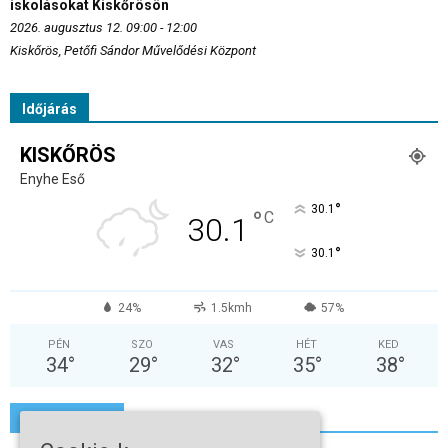
iskolásokat Kiskőrösön
2026. augusztus 12. 09:00 - 12:00
Kiskőrös, Petőfi Sándor Művelődési Központ
Időjárás
KISKŐRÖS
Enyhe Eső
°
30.1
°
C
30.1
°
30.1
24%
1.5kmh
57%
PÉN
SZO
VAS
HÉT
KED
34
°
29
°
32
°
35
°
38
°
További hírek