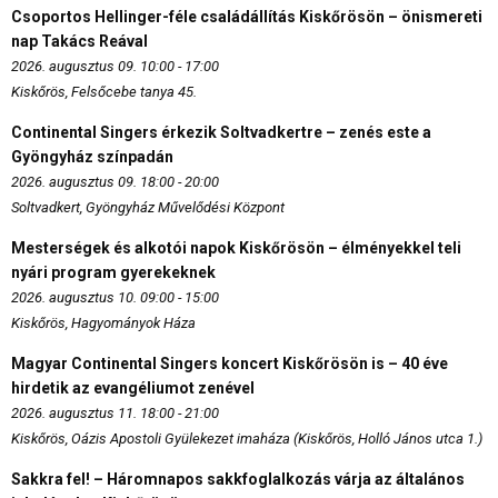
Csoportos Hellinger-féle családállítás Kiskőrösön – önismereti
nap Takács Reával
2026. augusztus 09. 10:00 - 17:00
Kiskőrös, Felsőcebe tanya 45.
Continental Singers érkezik Soltvadkertre – zenés este a
Gyöngyház színpadán
2026. augusztus 09. 18:00 - 20:00
Soltvadkert, Gyöngyház Művelődési Központ
Mesterségek és alkotói napok Kiskőrösön – élményekkel teli
nyári program gyerekeknek
2026. augusztus 10. 09:00 - 15:00
Kiskőrös, Hagyományok Háza
Magyar Continental Singers koncert Kiskőrösön is – 40 éve
hirdetik az evangéliumot zenével
2026. augusztus 11. 18:00 - 21:00
Kiskőrös, Oázis Apostoli Gyülekezet imaháza (Kiskőrös, Holló János utca 1.)
Sakkra fel! – Háromnapos sakkfoglalkozás várja az általános