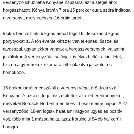
versenyző kihúzhatta Kónyáné Zsuzsinál azt a stéget,ahol
horgászhatott. Kónya István 7 óra 15 perckor duda szóra indította
a versenyt, mely egészen 16 óráig tartott.
Időközben volt, aki 6 kg-os amúrt fogott ki,de sokan 3 kg-os
ponytyokat is. A tón évente kétszer van telepítés, ősszel és
tavasszal, ugyan ekkor vannak a horgászversenyek, valamint
juniáliskor. A versenyzők családjaik is élvezhették a kint létet,
hiszen a gyermekek számára lett kialakítva játszótér és
homokozó.
16 órakor ismét megszólalt a versenyt véget érő duda szó.
Kónyáné Zsuzsi és férje összesítették az elért eredményeket,
melyeket Börcsök Norbert mért le és írt össze eme napon. A 22
versenyzőből 18-an fogtak halat,ami nagyon ügyes és pozitív
volt, több mint 1 mázsa halat, azaz körülbelül 84 db hal került
horogra.