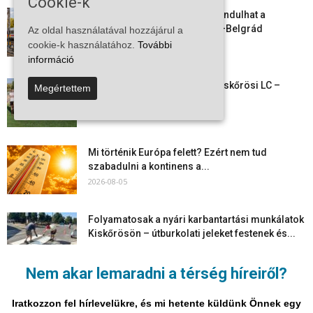
Cookie-k
Vitézy Dávid: már ősszel újraindulhat a
személyszállítás a Budapest–Belgrád
Az oldal használatával hozzájárul a
vasútvonalon
cookie-k használatához.
További
2026-08-06
információ
Megkezdte a felkészülést a Kiskőrösi LC –
Megértettem
együtt maradt a keret,...
2026-08-06
Mi történik Európa felett? Ezért nem tud
szabadulni a kontinens a...
2026-08-05
Folyamatosak a nyári karbantartási munkálatok
Kiskőrösön – útburkolati jeleket festenek és...
2026-08-05
Nem akar lemaradni a térség híreiről?
Több száz gyorshajtót és ittas sofőrt szűrtek ki
Bács-Kiskun útjain –...
Iratkozzon fel hírlevelükre, és mi hetente küldünk Önnek egy