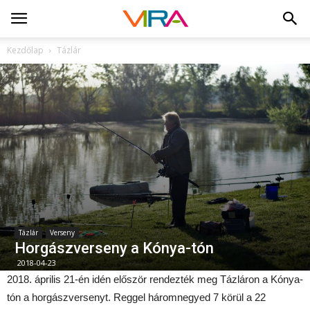
Kezdőlap
Tázlár
Tázlár
Verseny
Horgászverseny a Kónya-tón
2018-04-23
2018. április 21-én idén először rendezték meg Tázláron a Kónya-
tón a horgászversenyt. Reggel háromnegyed 7 körül a 22