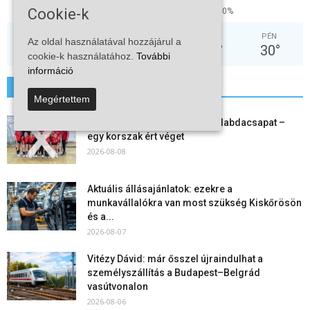
Cookie-k
37%
3.6kmh
0%
HÉT
KED
SZE
CSÜ
PÉN
Az oldal használatával hozzájárul a
36
°
38
°
31
°
30
°
30
°
cookie-k használatához.
További
információ
További hírek
Megértettem
Megszűnt a kiskőrösi női kézilabdacsapat –
egy korszak ért véget
2026-08-08
Aktuális állásajánlatok: ezekre a
munkavállalókra van most szükség Kiskőrösön
és a...
2026-08-07
Vitézy Dávid: már ősszel újraindulhat a
személyszállítás a Budapest–Belgrád
vasútvonalon
2026-08-06