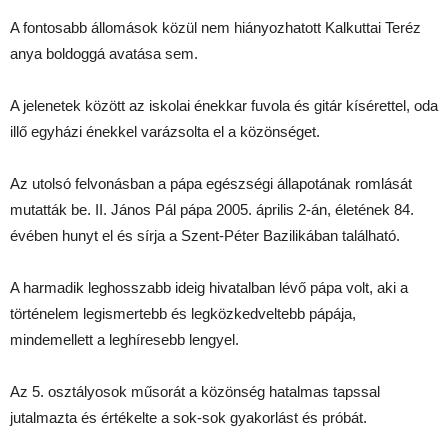
A fontosabb állomások közül nem hiányozhatott Kalkuttai Teréz
anya boldoggá avatása sem.
A jelenetek között az iskolai énekkar fuvola és gitár kísérettel, oda
illő egyházi énekkel varázsolta el a közönséget.
Az utolsó felvonásban a pápa egészségi állapotának romlását
mutatták be. II. János Pál pápa 2005. április 2-án, életének 84.
évében hunyt el és sírja a Szent-Péter Bazilikában található.
A harmadik leghosszabb ideig hivatalban lévő pápa volt, aki a
történelem legismertebb és legközkedveltebb pápája,
mindemellett a leghíresebb lengyel.
Az 5. osztályosok műsorát a közönség hatalmas tapssal
jutalmazta és értékelte a sok-sok gyakorlást és próbát.