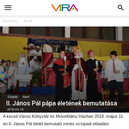
Kezdőlap
Kecel
Előadás
Kecel
II. János Pál pápa életének bemutatása
2018-05-14
A keceli Városi Könyvtár és Művelődési Házban 2018. május 11-
én II. János Pál életét bemutató zenés színpadi előadást