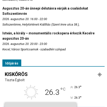
Augusztus 20-án ünnepi délutánra várják a családokat
Soltszentimrén
2026. augusztus 20. 16:00 - 22:00
Soltszentimre, Helytörténeti Kiállítás (Szent Imre utca 38.),
István, a király – monumentális rockopera érkezik Kecelre
augusztus 20-án
2026. augusztus 20. 20:00 - 23:00
Kecel, Városi Sportcsarnok - szabadtéri színpad
Időjárás
KISKŐRÖS
Tiszta Égbolt
°
26.3
°
C
26.3
°
26.3