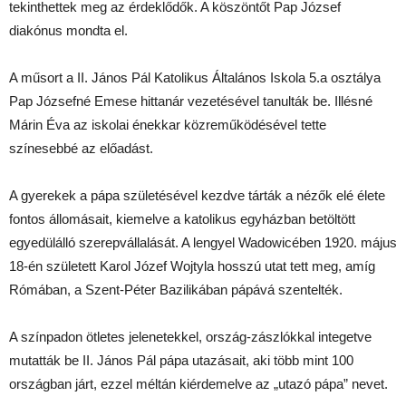
tekinthettek meg az érdeklődők. A köszöntőt Pap József
diakónus mondta el.
A műsort a II. János Pál Katolikus Általános Iskola 5.a osztálya
Pap Józsefné Emese hittanár vezetésével tanulták be. Illésné
Márin Éva az iskolai énekkar közreműködésével tette
színesebbé az előadást.
A gyerekek a pápa születésével kezdve tárták a nézők elé élete
fontos állomásait, kiemelve a katolikus egyházban betöltött
egyedülálló szerepvállalását. A lengyel Wadowicében 1920. május
18-én született Karol Józef Wojtyla hosszú utat tett meg, amíg
Rómában, a Szent-Péter Bazilikában pápává szentelték.
A színpadon ötletes jelenetekkel, ország-zászlókkal integetve
mutatták be II. János Pál pápa utazásait, aki több mint 100
országban járt, ezzel méltán kiérdemelve az „utazó pápa” nevet.