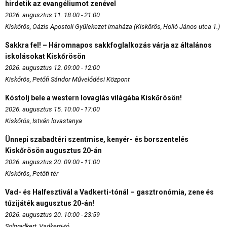
hirdetik az evangéliumot zenével
2026. augusztus 11. 18:00 - 21:00
Kiskőrös, Oázis Apostoli Gyülekezet imaháza (Kiskőrös, Holló János utca 1.)
Sakkra fel! – Háromnapos sakkfoglalkozás várja az általános
iskolásokat Kiskőrösön
2026. augusztus 12. 09:00 - 12:00
Kiskőrös, Petőfi Sándor Művelődési Központ
Kóstolj bele a western lovaglás világába Kiskőrösön!
2026. augusztus 15. 10:00 - 17:00
Kiskőrös, István lovastanya
Ünnepi szabadtéri szentmise, kenyér- és borszentelés
Kiskőrösön augusztus 20-án
2026. augusztus 20. 09:00 - 11:00
Kiskőrös, Petőfi tér
Vad- és Halfesztivál a Vadkerti-tónál – gasztronómia, zene és
tűzijáték augusztus 20-án!
2026. augusztus 20. 10:00 - 23:59
Soltvadkert, Vadkerti-tó