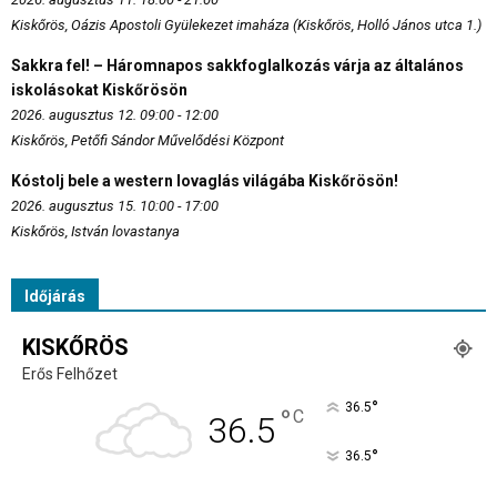
Kiskőrös, Oázis Apostoli Gyülekezet imaháza (Kiskőrös, Holló János utca 1.)
Sakkra fel! – Háromnapos sakkfoglalkozás várja az általános
iskolásokat Kiskőrösön
2026. augusztus 12. 09:00 - 12:00
Kiskőrös, Petőfi Sándor Művelődési Központ
Kóstolj bele a western lovaglás világába Kiskőrösön!
2026. augusztus 15. 10:00 - 17:00
Kiskőrös, István lovastanya
Időjárás
KISKŐRÖS
Erős Felhőzet
°
36.5
°
C
36.5
°
36.5