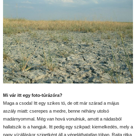
Mi vár itt egy foto-túrázóra?
Maga a csoda! Itt egy szikes tó, de ott már szárad a május
aszály miatt: cserepes a medre, benne néhány utolsó
madárnyommal. Még van hová vonulniuk, amott a nádasból
hallatszik is a hangjuk. Itt pedig egy szikpad: kiemelkedés, mely a
nagy vízálláskor szigetként áll a végeláthatatlan tóban. Rajta ritka