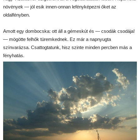
növények — jól esik innen-onnan lefényképezni őket az
oldalfényben.
Amott egy dombocska: ott áll a gémeskút és — csodák csodája!
— mögötte felhők türemkednek. Ez már a napnyugta
színvarázsa. Csattogtatunk, hisz szinte minden percben más a
fényhatás.