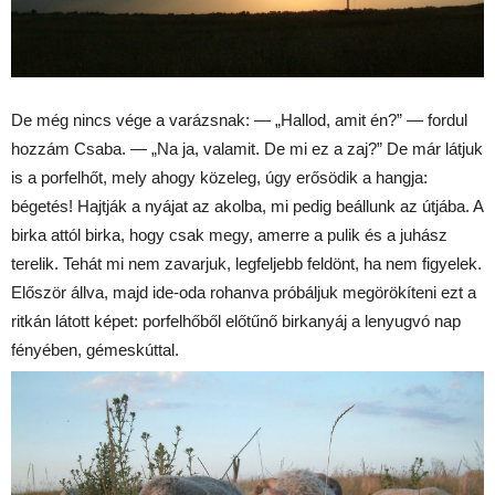
De még nincs vége a varázsnak: — „Hallod, amit én?” — fordul
hozzám Csaba. — „Na ja, valamit. De mi ez a zaj?” De már látjuk
is a porfelhőt, mely ahogy közeleg, úgy erősödik a hangja:
bégetés! Hajtják a nyájat az akolba, mi pedig beállunk az útjába. A
birka attól birka, hogy csak megy, amerre a pulik és a juhász
terelik. Tehát mi nem zavarjuk, legfeljebb feldönt, ha nem figyelek.
Először állva, majd ide-oda rohanva próbáljuk megörökíteni ezt a
ritkán látott képet: porfelhőből előtűnő birkanyáj a lenyugvó nap
fényében, gémeskúttal.