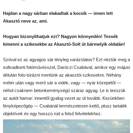
Hajdan a nagy sárban elakadtak a kocsik — innen lett
Akasztó neve az, ami.
Hogyan bizonyíthatjuk ezt? Nagyon könnyedén! Tessék
kimenni a szikesekbe az Akasztó-Solt út bármelyik oldalán!
Szóval ez az agyagos sár tényleg varázslatos? Ezt néztük meg a
soltvadkerti fotóművésszel, Daróczi Csabával, amikor egy májusi
délután foto-túrázni mentünk az akasztói szikesekre. Néhány
méter után vagy merő sár a vidék, vagy — nyár közepétől —
néhol csaknem betonkeménységű száraz agyag. Le is tesszük
az autót hamar: innentől gyalog vezet az út tovább. Kezünkben
fényképezőgép — Csabánál természetesen kettő, plusz tartalék
objektívek és egy hosszú rúd a felső felvételekhez.