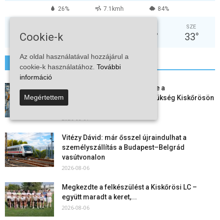
26%
7.1kmh
84%
SZO
VAS
HÉT
KED
SZE
30
°
32
°
37
°
38
°
33
°
Cookie-k
Az oldal használatával hozzájárul a
További hírek
cookie-k használatához.
További
információ
Aktuális állásajánlatok: ezekre a
Megértettem
munkavállalókra van most szükség Kiskőrösön
és a...
2026-08-07
Vitézy Dávid: már ősszel újraindulhat a
személyszállítás a Budapest–Belgrád
vasútvonalon
2026-08-06
Megkezdte a felkészülést a Kiskőrösi LC –
együtt maradt a keret,...
2026-08-06