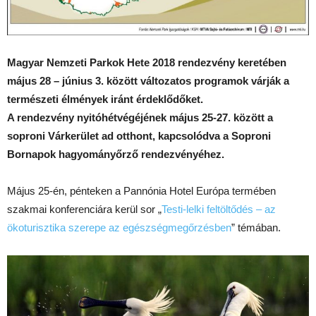
Magyar Nemzeti Parkok Hete 2018 rendezvény keretében
május 28 – június 3. között változatos programok várják a
természeti élmények iránt érdeklődőket.
A rendezvény nyitóhétvégéjének május 25-27. között a
soproni Várkerület ad otthont, kapcsolódva a Soproni
Bornapok hagyományőrző rendezvényéhez.
Május 25-én, pénteken a Pannónia Hotel Európa termében
szakmai konferenciára kerül sor „
Testi-lelki feltöltődés – az
ökoturisztika szerepe az egészségmegőrzésben
” témában.