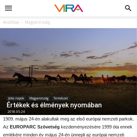
Kezdőlap
Magyarország
Jeles napok
Magyarország
Természet
Értékek és élmények nyomában
2018-05-24
1909. május 24-én alakultak meg az első európai nemzeti parkok.
Az
EUROPARC Szövetség
kezdeményezésére 1999 óta ennek
emlékére minden év május 24-én ünnepli az európai nemzeti