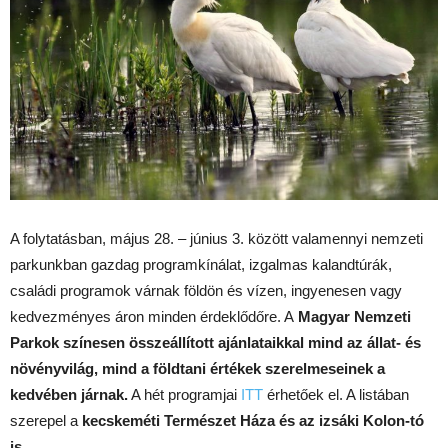
A folytatásban, május 28. – június 3. között valamennyi nemzeti
parkunkban gazdag programkínálat, izgalmas kalandtúrák,
családi programok várnak földön és vízen, ingyenesen vagy
kedvezményes áron minden érdeklődőre. A
Magyar Nemzeti
Parkok színesen összeállított ajánlataikkal mind az állat- és
növényvilág, mind a földtani értékek szerelmeseinek a
kedvében járnak.
A hét programjai
ITT
érhetőek el. A listában
szerepel a
kecskeméti Természet Háza és az izsáki Kolon-tó
is
.