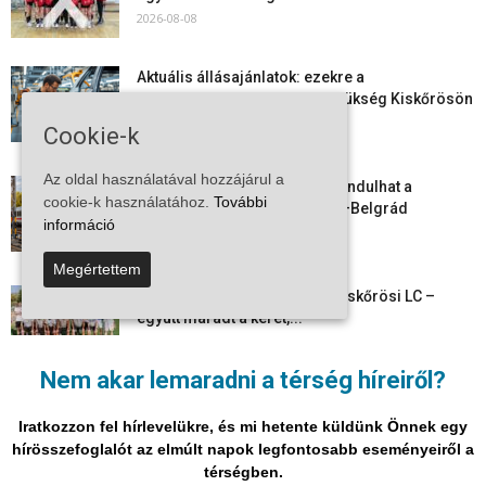
2026-08-08
Aktuális állásajánlatok: ezekre a
munkavállalókra van most szükség Kiskőrösön
és a...
Cookie-k
2026-08-07
Az oldal használatával hozzájárul a
Vitézy Dávid: már ősszel újraindulhat a
cookie-k használatához.
További
személyszállítás a Budapest–Belgrád
információ
vasútvonalon
2026-08-06
Megértettem
Megkezdte a felkészülést a Kiskőrösi LC –
együtt maradt a keret,...
2026-08-06
Nem akar lemaradni a térség híreiről?
Mi történik Európa felett? Ezért nem tud
szabadulni a kontinens a...
Iratkozzon fel hírlevelükre, és mi hetente küldünk Önnek egy
2026-08-05
hírösszefoglalót az elmúlt napok legfontosabb eseményeiről a
térségben.