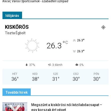
Kecel, Városi Sportcsarnok - szabadtéri színpad
Időjárás
KISKŐRÖS
Tiszta Égbolt
°
26.3
°
C
26.3
°
26.3
37%
3.6kmh
0%
HÉT
KED
SZE
CSÜ
PÉN
36
°
38
°
31
°
30
°
30
°
További hírek
Megszűnt a kiskőrösi női kézilabdacsapat –
egy korszak ért véget