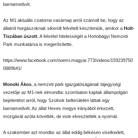
barnamedvét.
Az M1 aktuális csatorna vasárnap arról számolt be, hogy az
állatról horgászoknak sikerült felvételt készíteniük, amikor a
Holt-
Tiszában úszott
. A felvétel hitelességét a Hortobágyi Nemzeti
Park munkatársa is megerősítette.
https://www.facebook.com/noemi.magyar.773/videos/159239750
0889641/
Monoki Ákos
, a nemzeti park igazgatóságának tájegységi
vezetője az M1-nek elmondta: szombaton kaptak állampolgári
bejelentést arról, hogy Szolnok belterületén láttak egy
barnamedvét. Az állat Heves megye irányából érkezett,
mozgását azóta követték, de este elvesztették a nyomát.
A szakember azt mondta: az állat eddig békésen viselkedett,