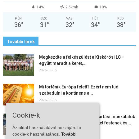
14%
2.5kmh
10%
PÉN
SZO
VAS
HÉT
KED
36
°
31
°
32
°
34
°
38
°
További hírek
Megkezdte a felkészülést a Kiskőrösi LC –
együtt maradt a keret,...
2026-08-06
Mi történik Európa felett? Ezért nem tud
szabadulni a kontinens a...
2026-08-05
Cookie-k
Folyamatosak a nyári karbantartási munkálatok
Kiskőrösön – útburkolati jeleket festenek és...
Az oldal használatával hozzájárul a
2026-08-05
cookie-k használatához.
További