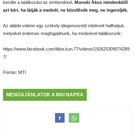
kerülte a találkozást az emberekkel.
Monoki Ákos mindenkitől
azt kéri, ha látják a medvét, ne közelítsék meg, ne ingereljék.
Az alábbi videón egy székely idegenvezető intelmeit hallhatjuk,
melyeket érdemes megfogadnunk, ha medvével találkozunk:
https://www.facebook.com/tibor.kun.77/videos/192625309074289
7/
Forrás: MTI
MENÜAJÁNLATOK A MAI NAPRA