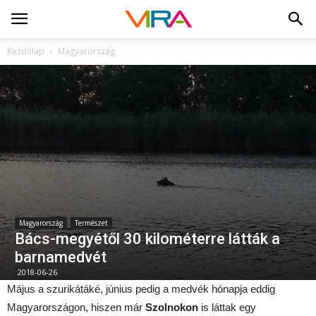
Kezdőlap
Magyarország
Magyarország
Természet
Bács-megyétől 30 kilométerre látták a
barnamedvét
2018-06-26
Május a szurikátáké, június pedig a medvék hónapja eddig
Magyarországon, hiszen már
Szolnokon
is láttak egy