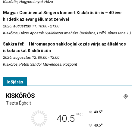
Kiskőrös, Hagyományok Háza
Magyar Continental Singers koncert Kiskőrösön is – 40 éve
hirdetik az evangéliumot zenével
2026. augusztus 11. 18:00 - 21:00
Kiskőrös, Oázis Apostoli Gyülekezet imaháza (Kiskőrös, Holló János utca 1.)
Sakkra fel! – Háromnapos sakkfoglalkozás várja az általános
iskolásokat Kiskőrösön
2026. augusztus 12. 09:00 - 12:00
Kiskőrös, Petőfi Sándor Művelődési Központ
Időjárás
KISKŐRÖS
Tiszta Égbolt
°
40.5
°
C
40.5
°
40.5