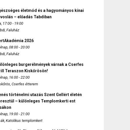
gészséges életmód és a hagyományos kínai
rvoslás – előadás Tabdiban
, 17:00 - 19:00
bdi, Faluház
ertAkadémia 2026
lnap, 08:00 - 20:00
bdi, Faluház
ülönleges burgerélmények várnak a Cserfes
ill Teraszon Kiskőrösön!
lnap, 16:00 - 22:00
skőrös, Cserfes étterem
nés történelmi utazás Szent Gellért életén
eresztül – különleges Templomkerti est
zsákon
lnap, 19:00 - 21:00
sák, Katolikus templomkert