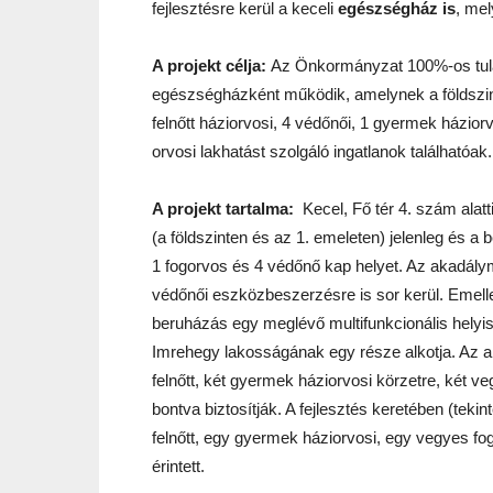
fejlesztésre kerül a keceli
egészségház is
, mel
A projekt célja:
Az Önkormányzat 100%-os tulajd
egészségházként működik, amelynek a földszinti
felnőtt háziorvosi, 4 védőnői, 1 gyermek házior
orvosi lakhatást szolgáló ingatlanok találhatóak.
A projekt tartalma:
Kecel, Fő tér 4. szám alatt
(a földszinten és az 1. emeleten) jelenleg és a 
1 fogorvos és 4 védőnő kap helyet. Az akadálym
védőnői eszközbeszerzésre is sor kerül. Emelle
beruházás egy meglévő multifunkcionális helyiség
Imrehegy lakosságának egy része alkotja. Az a
felnőtt, két gyermek háziorvosi körzetre, két v
bontva biztosítják. A fejlesztés keretében (tekin
felnőtt, egy gyermek háziorvosi, egy vegyes fog
érintett.