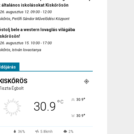
 általános iskolásokat Kiskőrösön
26. augusztus 12. 09:00 - 12:00
skőrös, Petőfi Sándor Művelődési Központ
stolj bele a western lovaglás világába
iskőrösön!
26. augusztus 15. 10:00 - 17:00
skőrös, István lovastanya
Időjárás
KISKŐRÖS
Tiszta Égbolt
°
30.9
°
C
30.9
°
30.9
36%
5.8kmh
2%