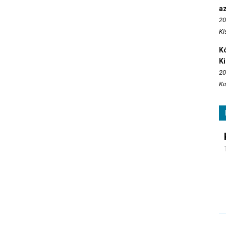
az
20
Ki
Kó
K
20
Ki