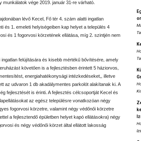
y munkálatok vége 2019. január 31-re várható.
E
o
onában lévő Kecel, Fő tér 4. szám alatti ingatlan
Ma
 és 1. emeleti helyiségeiben kap helyet a település 4
Ta
vosi és 1 fogorvosi körzetének ellátása, míg 2. szintjén nem
K
Ho
Ta
i ingatlan felújítására és kisebb mértékű bővítésére, amely
beruházást követően is a fejlesztésben érintett 5 háziorvos,
K
entesítést, energiahatékonysági intézkedéseket,, illetve
Gr
tt az udvaron 1 db akadálymentes parkolót alakítanak ki. A
Ho
Ki
 fejlesztését is érinti. A fejlesztés célcsoportját Kecel és
lapellátásokat az egész településre vonatkozóan négy
Ze
egyes fogorvosi körzetre, valamint négy védőnői körzetre
k
I
tettel a fejlesztendő épületben helyet kapó ellátásokra) négy
Ho
orvosi és négy védőnői körzet által ellátott lakosság
Iz