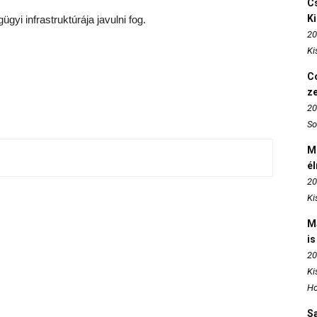
Cs
K
gyi infrastruktúrája javulni fog.
20
Ki
Co
z
20
So
M
é
20
Ki
M
is
20
Ki
Ho
S