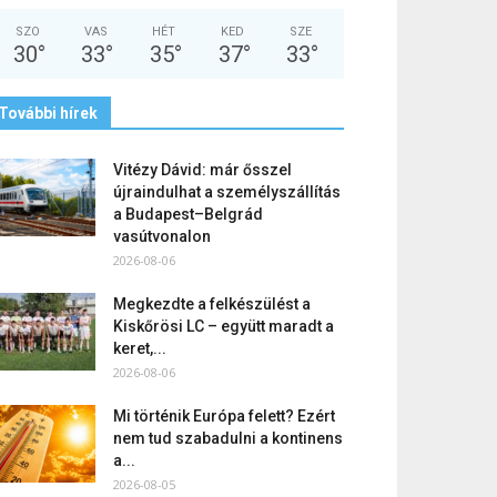
SZO
VAS
HÉT
KED
SZE
30
°
33
°
35
°
37
°
33
°
További hírek
Vitézy Dávid: már ősszel
újraindulhat a személyszállítás
a Budapest–Belgrád
vasútvonalon
2026-08-06
Megkezdte a felkészülést a
Kiskőrösi LC – együtt maradt a
keret,...
2026-08-06
Mi történik Európa felett? Ezért
nem tud szabadulni a kontinens
a...
2026-08-05