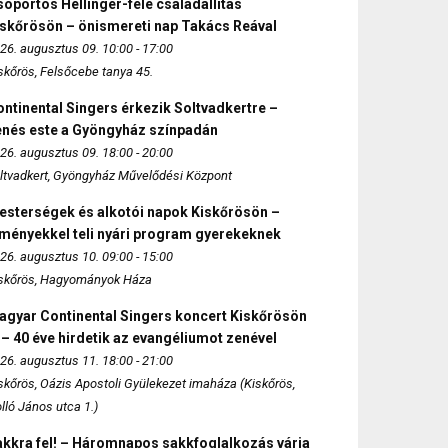
oportos Hellinger-féle családállítás
iskőrösön – önismereti nap Takács Reával
26. augusztus 09. 10:00 - 17:00
skőrös, Felsőcebe tanya 45.
ntinental Singers érkezik Soltvadkertre –
enés este a Gyöngyház színpadán
26. augusztus 09. 18:00 - 20:00
ltvadkert, Gyöngyház Művelődési Központ
esterségek és alkotói napok Kiskőrösön –
lményekkel teli nyári program gyerekeknek
26. augusztus 10. 09:00 - 15:00
skőrös, Hagyományok Háza
agyar Continental Singers koncert Kiskőrösön
 – 40 éve hirdetik az evangéliumot zenével
26. augusztus 11. 18:00 - 21:00
skőrös, Oázis Apostoli Gyülekezet imaháza (Kiskőrös,
lló János utca 1.)
akkra fel! – Háromnapos sakkfoglalkozás várja