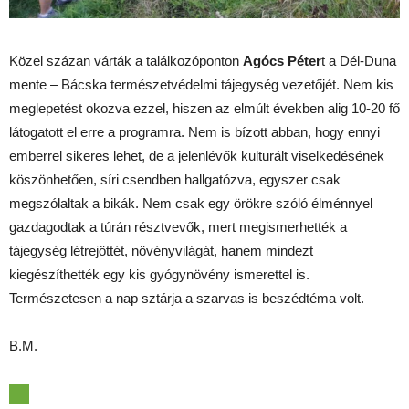
Közel százan várták a találkozóponton
Agócs Péter
t a Dél-Duna
mente – Bácska természetvédelmi tájegység vezetőjét. Nem kis
meglepetést okozva ezzel, hiszen az elmúlt években alig 10-20 fő
látogatott el erre a programra. Nem is bízott abban, hogy ennyi
emberrel sikeres lehet, de a jelenlévők kulturált viselkedésének
köszönhetően, síri csendben hallgatózva, egyszer csak
megszólaltak a bikák. Nem csak egy örökre szóló élménnyel
gazdagodtak a túrán résztvevők, mert megismerhették a
tájegység létrejöttét, növényvilágát, hanem mindezt
kiegészíthették egy kis gyógynövény ismerettel is.
Természetesen a nap sztárja a szarvas is beszédtéma volt.
B.M.