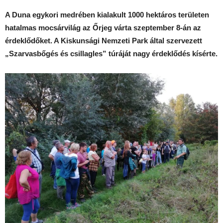
A Duna egykori medrében kialakult 1000 hektáros területen
hatalmas mocsárvilág az Őrjeg várta szeptember 8-án az
érdeklődőket. A Kiskunsági Nemzeti Park által szervezett
„Szarvasbőgés és csillagles” túráját nagy érdeklődés kísérte.