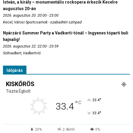
István, a király – monumentális rockopera érkezik Kecelre
augusztus 20-án
2026. augusztus 20. 20:00 - 23:00
Kecel, Városi Sportcsarnok - szabadtéri színpad
Nyárzáró Summer Party a Vadkerti-tónál – Ingyenes tóparti buli
hajnalig!
2026. augusztus 22. 22:00 - 23:59
Soltvadkert, Vadkerti-tó
Időjárás
KISKŐRÖS
Tiszta Égbolt
°
33.4
°
C
33.4
°
33.4
20%
2.4kmh
0%