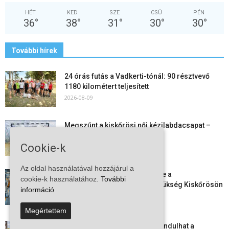
HÉT
KED
SZE
CSÜ
PÉN
36
°
38
°
31
°
30
°
30
°
További hírek
24 órás futás a Vadkerti-tónál: 90 résztvevő
1180 kilométert teljesített
2026-08-09
Megszűnt a kiskőrösi női kézilabdacsapat –
egy korszak ért véget
Cookie-k
2026-08-08
Az oldal használatával hozzájárul a
Aktuális állásajánlatok: ezekre a
cookie-k használatához.
További
munkavállalókra van most szükség Kiskőrösön
információ
és a...
2026-08-07
Megértettem
Vitézy Dávid: már ősszel újraindulhat a