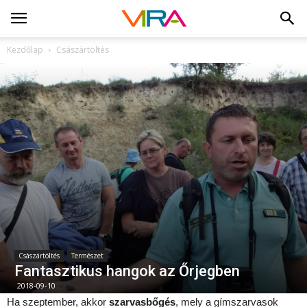
Kezdőlap
Császártöltés
Császártöltés
Természet
Fantasztikus hangok az Őrjegben
2018-09-10
Ha szeptember, akkor
szarvasbőgés
, mely a gímszarvasok