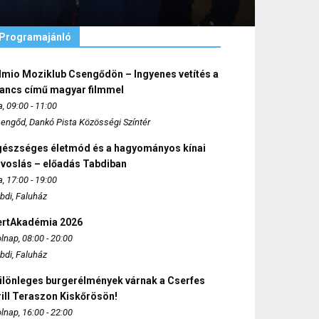
Programajánló
lmio Moziklub Csengődön – Ingyenes vetítés a
ancs című magyar filmmel
, 09:00 - 11:00
engőd, Dankó Pista Közösségi Színtér
gészséges életmód és a hagyományos kínai
rvoslás – előadás Tabdiban
, 17:00 - 19:00
bdi, Faluház
ertAkadémia 2026
lnap, 08:00 - 20:00
bdi, Faluház
ülönleges burgerélmények várnak a Cserfes
ill Teraszon Kiskőrösön!
lnap, 16:00 - 22:00