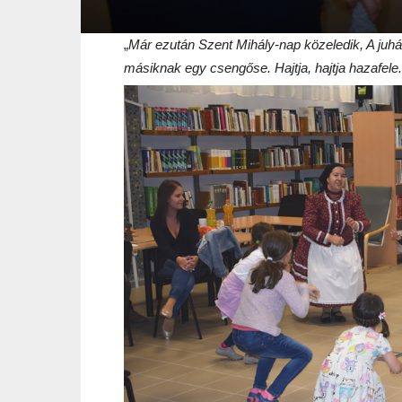
„
Már ezután Szent Mihály-nap közeledik, A juh
másiknak egy csengőse. Hajtja, hajtja hazafele.