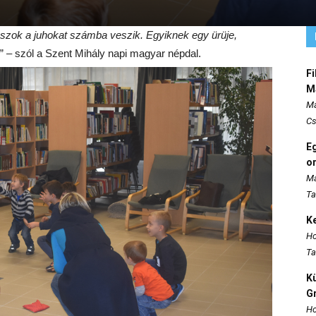
ászok a juhokat számba veszik. Egyiknek egy ürüje,
” – szól a Szent Mihály napi magyar népdal.
Fi
M
Ma
Cs
E
o
Ma
Ta
K
Ho
Ta
K
Gr
Ho