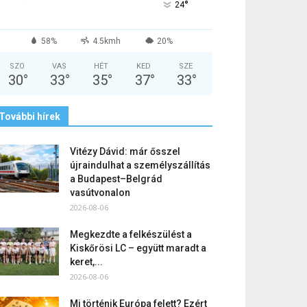
°
24
58%
4.5kmh
20%
SZO
VAS
HÉT
KED
SZE
30
°
33
°
35
°
37
°
33
°
További hírek
Vitézy Dávid: már ősszel
újraindulhat a személyszállítás
a Budapest–Belgrád
vasútvonalon
2026-08-06
Megkezdte a felkészülést a
Kiskőrösi LC – együtt maradt a
keret,...
2026-08-06
Mi történik Európa felett? Ezért