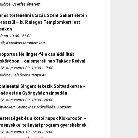
skőrös, Cserfes étterem
nés történelmi utazás Szent Gellért életén
eresztül – különleges Templomkerti est
zsákon
lnap, 19:00 - 21:00
sák, Katolikus templomkert
oportos Hellinger-féle családállítás
iskőrösön – önismereti nap Takács Reával
26. augusztus 09. 10:00 - 17:00
skőrös, Felsőcebe tanya 45.
ntinental Singers érkezik Soltvadkertre –
enés este a Gyöngyház színpadán
26. augusztus 09. 18:00 - 20:00
ltvadkert, Gyöngyház Művelődési Központ
esterségek és alkotói napok Kiskőrösön –
lményekkel teli nyári program gyerekeknek
26. augusztus 10. 09:00 - 15:00