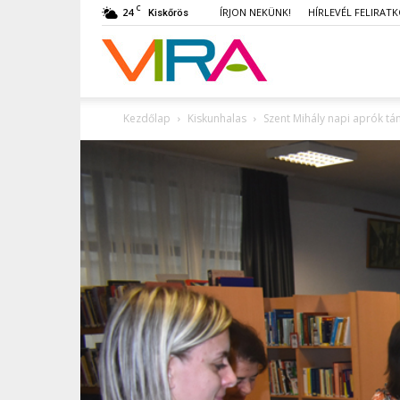
C
24
ÍRJON NEKÜNK!
HÍRLEVÉL FELIRAT
Kiskőrös
VIRA
Kezdőlap
Kiskunhalas
Szent Mihály napi aprók tá