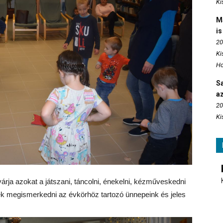
Ki
M
is
20
Ki
Ho
S
az
20
Ki
 várja azokat a játszani, táncolni, énekelni, kézműveskedni
ek megismerkedni az évkörhöz tartozó ünnepeink és jeles