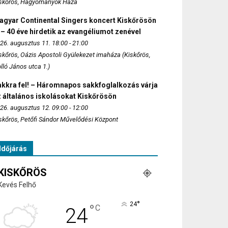
skőrös, Hagyományok Háza
agyar Continental Singers koncert Kiskőrösön
 – 40 éve hirdetik az evangéliumot zenével
26. augusztus 11. 18:00 - 21:00
skőrös, Oázis Apostoli Gyülekezet imaháza (Kiskőrös,
lló János utca 1.)
akkra fel! – Háromnapos sakkfoglalkozás várja
 általános iskolásokat Kiskőrösön
26. augusztus 12. 09:00 - 12:00
skőrös, Petőfi Sándor Művelődési Központ
Időjárás
KISKŐRÖS
Kevés Felhő
°
24
°
C
24