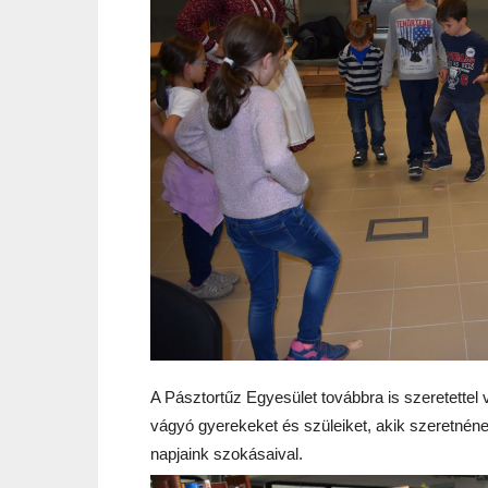
A Pásztortűz Egyesület továbbra is s
zeretettel
vágyó gyerekeket és szüleiket, akik szeretnén
napjaink szokásaival.