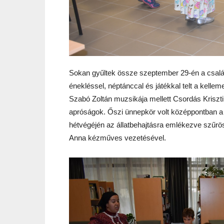
Sokan gyűltek össze szeptember 29-én a család
énekléssel, néptánccal és játékkal telt a kell
Szabó Zoltán muzsikája mellett Csordás Kriszti
apróságok. Őszi ünnepkör volt középpontban a 
hétvégéjén az állatbehajtásra emlékezve szűr
Anna kézműves vezetésével.