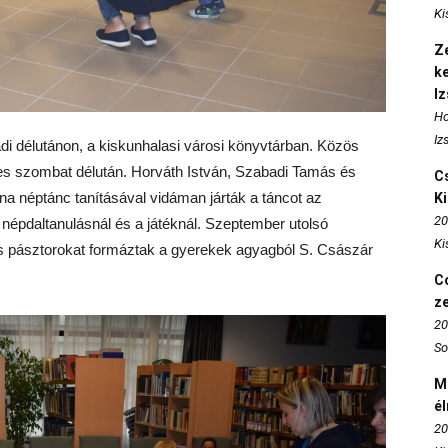
Ki
Ze
k
I
Ho
Iz
i délutánon, a kiskunhalasi városi könyvtárban. Közös
emes szombat délután. Horváth István, Szabadi Tamás és
Cs
na néptánc tanításával vidáman járták a táncot az
K
20
népdaltanulásnál és a játéknál. Szeptember utolsó
Ki
ös pásztorokat formáztak a gyerekek agyagból S. Császár
Co
z
20
So
M
é
20