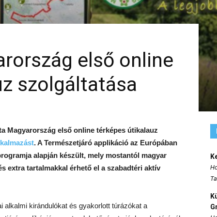
rország első online
uz szolgáltatása
tta Magyarország első online térképes útikalauz
lkalmazást
. A Természetjáró applikáció az Európában
 programja alapján készült, mely mostantól magyar
K
s extra tartalmakkal érhető el a szabadtéri aktív
Ho
Ta
K
 alkalmi kirándulókat és gyakorlott túrázókat a
Gr