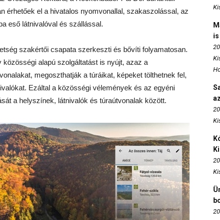
Ki
n érhetőek el a hivatalos nyomvonallal, szakaszolással, az
a eső látnivalóval és szállással.
M
is
20
tség szakértői csapata szerkeszti és bővíti folyamatosan.
Ki
 közösségi alapú szolgáltatást is nyújt, azaz a
Ho
onalakat, megoszthatják a túráikat, képeket tölthetnek fel,
tnivalókat. Ezáltal a közösségi vélemények és az egyéni
S
az
ását a helyszínek, látnivalók és túraútvonalak között.
20
Ki
Kó
K
20
Ki
Ün
b
20