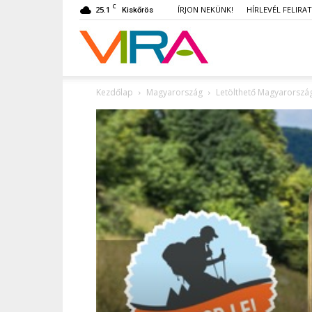
C
25.1
ÍRJON NEKÜNK!
HÍRLEVÉL FELIRA
Kiskőrös
VIRA
Kezdőlap
Magyarország
Letölthető Magyarország 