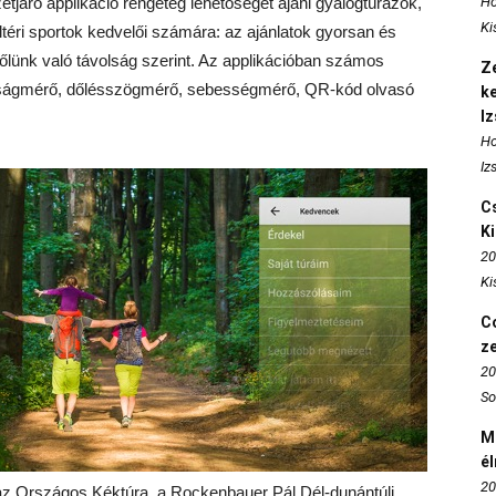
tjáró applikáció rengeteg lehetőséget ajánl gyalogtúrázók,
Ho
Ki
ltéri sportok kedvelői számára: az ajánlatok gyorsan és
lünk való távolság szerint. Az applikációban számos
Ze
sságmérő, dőlésszögmérő, sebességmérő, QR-kód olvasó
k
I
Ho
Iz
Cs
K
20
Ki
Co
z
20
So
M
é
20
z Országos Kéktúra, a Rockenbauer Pál Dél-dunántúli