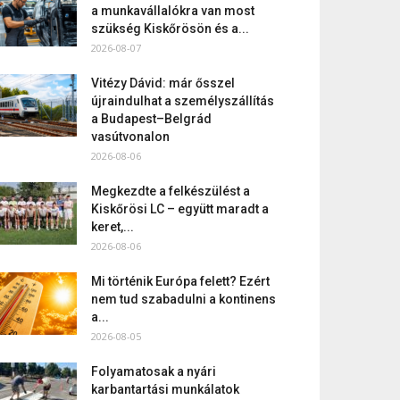
a munkavállalókra van most
szükség Kiskőrösön és a...
2026-08-07
Vitézy Dávid: már ősszel
újraindulhat a személyszállítás
a Budapest–Belgrád
vasútvonalon
2026-08-06
Megkezdte a felkészülést a
Kiskőrösi LC – együtt maradt a
keret,...
2026-08-06
Mi történik Európa felett? Ezért
nem tud szabadulni a kontinens
a...
2026-08-05
Folyamatosak a nyári
karbantartási munkálatok