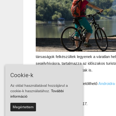
társaságok felkészültek legyenek a váratlan hel
segélyhívásra, tartalmazza az időszakos turist
legközelebbi MOL benzinkutak is.
Cookie-k
Az alkalmazás ingyenesen letölthető
Androidra
Az oldal használatával hozzájárul a
cookie-k használatához.
További
információ
Sajtóközlemény
Budapest, 2018. december 17.
Megértettem