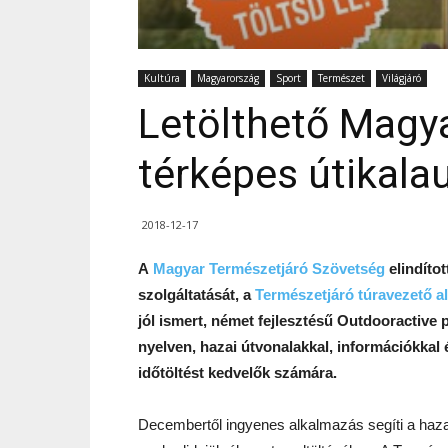
Kultúra
Magyarország
Sport
Természet
Világjáró
Letölthető Magya
térképes útikala
2018-12-17
A
Magyar Természetjáró Szövetség
elindíto
szolgáltatását, a
Természetjáró túravezető a
jól ismert, német fejlesztésű Outdooractive
nyelven, hazai útvonalakkal, információkkal é
időtöltést kedvelők számára.
Decembertől ingyenes alkalmazás segíti a hazai