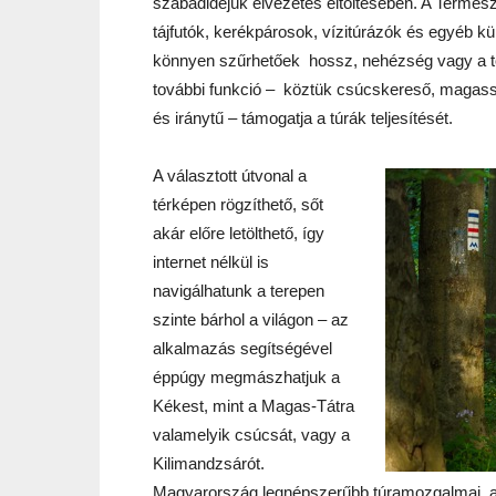
szabadidejük élvezetes eltöltésében. A Természe
tájfutók, kerékpárosok, vízitúrázók és egyéb kü
könnyen szűrhetőek hossz, nehézség vagy a tő
további funkció – köztük csúcskereső, maga
és iránytű – támogatja a túrák teljesítését.
A választott útvonal a
térképen rögzíthető, sőt
akár előre letölthető, így
internet nélkül is
navigálhatunk a terepen
szinte bárhol a világon – az
alkalmazás segítségével
éppúgy megmászhatjuk a
Kékest, mint a Magas-Tátra
valamelyik csúcsát, vagy a
Kilimandzsárót.
Magyarország legnépszerűbb túramozgalmai, a