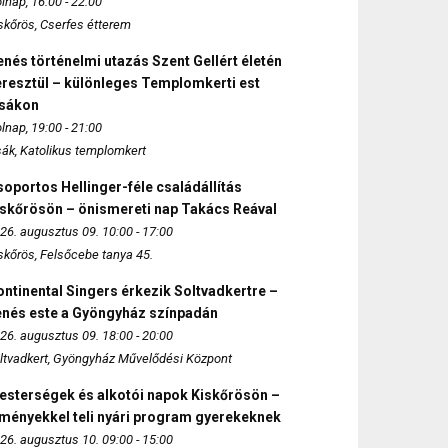
lnap, 16:00 - 22:00
skőrös, Cserfes étterem
nés történelmi utazás Szent Gellért életén
eresztül – különleges Templomkerti est
zsákon
lnap, 19:00 - 21:00
sák, Katolikus templomkert
oportos Hellinger-féle családállítás
iskőrösön – önismereti nap Takács Reával
26. augusztus 09. 10:00 - 17:00
skőrös, Felsőcebe tanya 45.
ntinental Singers érkezik Soltvadkertre –
enés este a Gyöngyház színpadán
26. augusztus 09. 18:00 - 20:00
ltvadkert, Gyöngyház Művelődési Központ
esterségek és alkotói napok Kiskőrösön –
lményekkel teli nyári program gyerekeknek
26. augusztus 10. 09:00 - 15:00