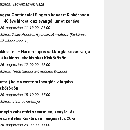
skőrös, Hagyományok Háza
agyar Continental Singers koncert Kiskőrösön
 – 40 éve hirdetik az evangéliumot zenével
26. augusztus 11. 18:00 - 21:00
skőrös, Oázis Apostoli Gyülekezet imaháza (Kiskőrös,
lló János utca 1.)
akkra fel! – Háromnapos sakkfoglalkozás várja
 általános iskolásokat Kiskőrösön
26. augusztus 12. 09:00 - 12:00
skőrös, Petőfi Sándor Művelődési Központ
stolj bele a western lovaglás világába
iskőrösön!
26. augusztus 15. 10:00 - 17:00
skőrös, István lovastanya
nepi szabadtéri szentmise, kenyér- és
orszentelés Kiskőrösön augusztus 20-án
26. augusztus 20. 09:00 - 11:00