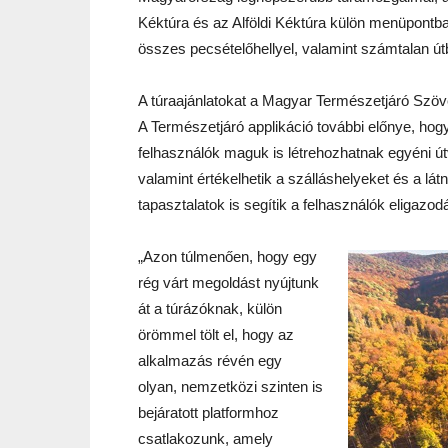
Kéktúra és az Alföldi Kéktúra külön menüpontba
összes pecsételőhellyel, valamint számtalan útb
A túraajánlatokat a Magyar Természetjáró Szöve
A Természetjáró applikáció további előnye, hogy
felhasználók maguk is létrehozhatnak egyéni útv
valamint értékelhetik a szálláshelyeket és a lá
tapasztalatok is segítik a felhasználók eligazod
„Azon túlmenően, hogy egy
rég várt megoldást nyújtunk
át a túrázóknak, külön
örömmel tölt el, hogy az
alkalmazás révén egy
olyan, nemzetközi szinten is
bejáratott platformhoz
csatlakozunk, amely