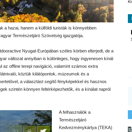
Ki
k a hazai, hanem a külföldi turisták is könnyebben
 Magyar Természetjáró Szövetség igazgatója.
tdooractive Nyugat-Európában széles körben elterjedt, de a
gyar változat annyiban is különleges, hogy ingyenesen kínál
l az offline terepi navigáció, valamint számos extra
r látnivaló, köztük kilátópontok, múzeumok és a
ertetővel, a választást segítő fényképekkel és hasznos
gek szintén könnyen feltérképezhetők, és a kínálat napról
A felhasználók a
Természetjáró
Kedvezménykártya (TEKA)