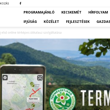
TKOZÁS
PROGRAMAJÁNLÓ
KECSKEMÉT
HÍRFOLYAM
IFJÚSÁG
KÖZÉLET
FEJLESZTÉSEK
GAZDA
első online térképes útikalauz szolgáltatása