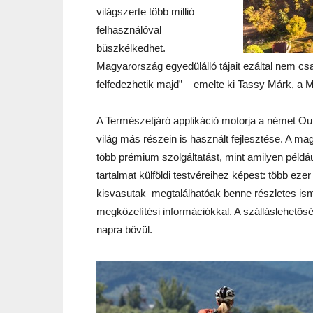
világszerte több millió
felhasználóval
büszkélkedhet.
Magyarország egyedülálló tájait ezáltal nem csa
felfedezhetik majd” – emelte ki Tassy Márk, a
A Természetjáró applikáció motorja a német Ou
világ más részein is használt fejlesztése. A ma
több prémium szolgáltatást, mint amilyen példáu
tartalmat külföldi testvéreihez képest: több eze
kisvasutak megtalálhatóak benne részletes ism
megközelítési információkkal. A szálláslehetősé
napra bővül.