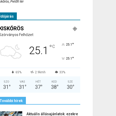
skőrös, Petőfi tér
Időjárás
KISKŐRÖS
Szórványos Felhőzet
°
25.1
°
C
25.1
°
25.1
65%
2.9kmh
33%
SZO
VAS
HÉT
KED
SZE
31
°
31
°
37
°
38
°
30
°
További hírek
Aktuális állásajánlatok: ezekre