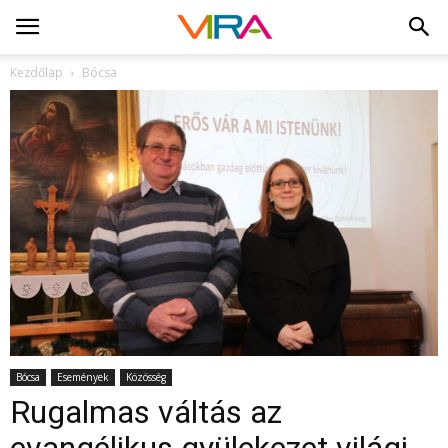
Kezdőlap
Bócsa
Bócsa
Események
Közösség
Rugalmas váltás az
evangélikus gyülekezet világi