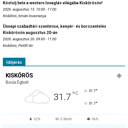
Kóstolj bele a western lovaglás világába Kiskőrösön!
2026. augusztus 15. 10:00 - 17:00
Kiskőrös, István lovastanya
Ünnepi szabadtéri szentmise, kenyér- és borszentelés
Kiskőrösön augusztus 20-án
2026. augusztus 20. 09:00 - 11:00
Kiskőrös, Petőfi tér
Időjárás
KISKŐRÖS
Borús Égbolt
°
31.7
°
C
31.7
°
31.7
32%
5.3kmh
96%