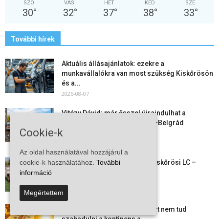
SZO
VAS
HÉT
KED
SZE
30
°
32
°
37
°
38
°
33
°
További hírek
Aktuális állásajánlatok: ezekre a
munkavállalókra van most szükség Kiskőrösön
és a...
2026-08-07
Vitézy Dávid: már ősszel újraindulhat a
személyszállítás a Budapest–Belgrád
Cookie-k
vasútvonalon
2026-08-06
Az oldal használatával hozzájárul a
Megkezdte a felkészülést a Kiskőrösi LC –
cookie-k használatához.
További
együtt maradt a keret,...
információ
2026-08-06
Megértettem
Mi történik Európa felett? Ezért nem tud
szabadulni a kontinens a...