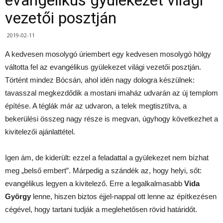
vezetői posztján
2019-02-11
A kedvesen mosolygó úriembert egy kedvesen mosolygó hölgy
váltotta fel az evangélikus gyülekezet világi vezetői posztján.
Történt mindez Bócsán, ahol idén nagy dologra készülnek:
tavasszal megkezdődik a mostani imaház udvarán az új templom
építése. A téglák már az udvaron, a telek megtisztítva, a
bekerülési összeg nagy része is megvan, úgyhogy következhet a
kivitelezői ajánlattétel.
Igen ám, de kiderült: ezzel a feladattal a gyülekezet nem bízhat
meg „belső embert”. Márpedig a szándék az, hogy helyi, sőt:
evangélikus legyen a kivitelező. Erre a legalkalmasabb
Vida
György
lenne, hiszen biztos éjjel-nappal ott lenne az építkezésen
cégével, hogy tartani tudják a meglehetősen rövid határidőt.