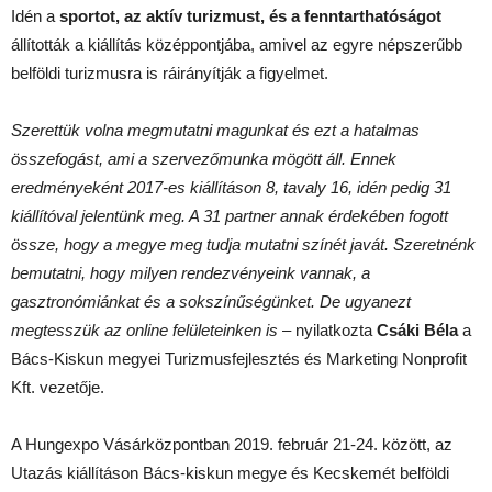
Idén a
sportot, az aktív turizmust, és a fenntarthatóságot
állították a kiállítás középpontjába, amivel az egyre népszerűbb
belföldi turizmusra is ráirányítják a figyelmet.
Szerettük volna megmutatni magunkat és ezt a hatalmas
összefogást, ami a szervezőmunka mögött áll. Ennek
eredményeként 2017-es kiállításon 8, tavaly 16, idén pedig 31
kiállítóval jelentünk meg. A 31 partner annak érdekében fogott
össze, hogy a megye meg tudja mutatni színét javát. Szeretnénk
bemutatni, hogy milyen rendezvényeink vannak, a
gasztronómiánkat és a sokszínűségünket. De ugyanezt
megtesszük az online felületeinken is
– nyilatkozta
Csáki Béla
a
Bács-Kiskun megyei Turizmusfejlesztés és Marketing Nonprofit
Kft. vezetője.
A Hungexpo Vásárközpontban 2019. február 21-24. között, az
Utazás kiállításon Bács-kiskun megye és Kecskemét belföldi