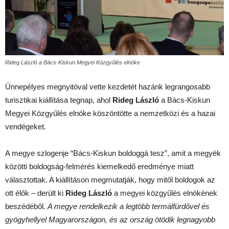
Rideg László a Bács-Kiskun Megyei Közgyűlés elnöke
Ünnepélyes megnyitóval vette kezdetét hazánk legrangosabb
turisztikai kiállítása tegnap, ahol
Rideg László
a Bács-Kiskun
Megyei Közgyűlés elnöke köszöntötte a nemzetközi és a hazai
vendégeket.
A megye szlogenje “Bács-Kiskun boldoggá tesz”, amit a megyék
közötti boldogság-felmérés kiemelkedő eredménye miatt
választottak. A kiállításon megmutatják, hogy mitől boldogok az
ott élők – derült ki
Rideg László
a megyei közgyűlés elnökének
beszédéből.
A megye rendelkezik a legtöbb termálfürdővel és
gyógyhellyel Magyarországon, és az ország ötödik legnagyobb