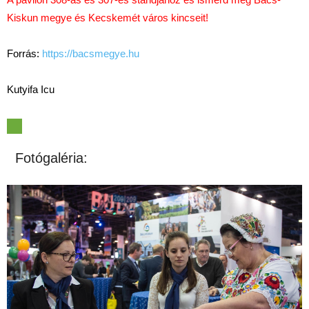
Kiskun megye és Kecskemét város kincseit!
Forrás:
https://bacsmegye.hu
Kutyifa Icu
Fotógaléria: