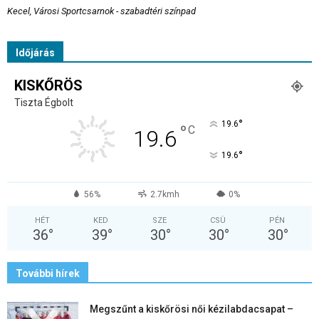
Kecel, Városi Sportcsarnok - szabadtéri színpad
Időjárás
KISKŐRÖS
Tiszta Égbolt
°
19.6
°
C
19.6
°
19.6
56%
2.7kmh
0%
HÉT
KED
SZE
CSÜ
PÉN
36
°
39
°
30
°
30
°
30
°
További hírek
Megszűnt a kiskőrösi női kézilabdacsapat –