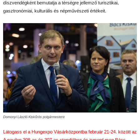
díszvendégként bemutatja a térségre jellemző turisztikai,
gasztronómiai, kulturális és népművészeti értékeit.
Domonyi László Kiskőrös polgármestere
Látogass el a Hungexpo Vásárközpontba február 21-24. között az
A pavilon 308-as és 307-es standjához és ismerd meg Bács-