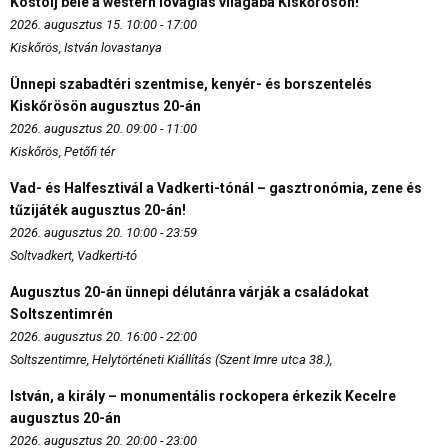
Kóstolj bele a western lovaglás világába Kiskőrösön!
2026. augusztus 15. 10:00 - 17:00
Kiskőrös, István lovastanya
Ünnepi szabadtéri szentmise, kenyér- és borszentelés
Kiskőrösön augusztus 20-án
2026. augusztus 20. 09:00 - 11:00
Kiskőrös, Petőfi tér
Vad- és Halfesztivál a Vadkerti-tónál – gasztronómia, zene és
tűzijáték augusztus 20-án!
2026. augusztus 20. 10:00 - 23:59
Soltvadkert, Vadkerti-tó
Augusztus 20-án ünnepi délutánra várják a családokat
Soltszentimrén
2026. augusztus 20. 16:00 - 22:00
Soltszentimre, Helytörténeti Kiállítás (Szent Imre utca 38.),
István, a király – monumentális rockopera érkezik Kecelre
augusztus 20-án
2026. augusztus 20. 20:00 - 23:00