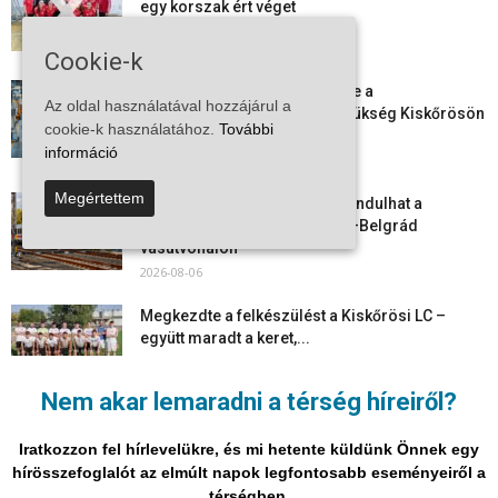
egy korszak ért véget
2026-08-08
Cookie-k
Aktuális állásajánlatok: ezekre a
Az oldal használatával hozzájárul a
munkavállalókra van most szükség Kiskőrösön
cookie-k használatához.
További
és a...
információ
2026-08-07
Megértettem
Vitézy Dávid: már ősszel újraindulhat a
személyszállítás a Budapest–Belgrád
vasútvonalon
2026-08-06
Megkezdte a felkészülést a Kiskőrösi LC –
együtt maradt a keret,...
2026-08-06
Nem akar lemaradni a térség híreiről?
Mi történik Európa felett? Ezért nem tud
szabadulni a kontinens a...
Iratkozzon fel hírlevelükre, és mi hetente küldünk Önnek egy
2026-08-05
hírösszefoglalót az elmúlt napok legfontosabb eseményeiről a
térségben.