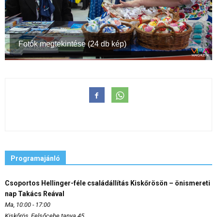
Fotók megtekintése (24 db kép)
Programajánló
Csoportos Hellinger-féle családállítás Kiskőrösön – önismereti
nap Takács Reával
Ma, 10:00 - 17:00
Kiskőrös, Felsőcebe tanya 45.