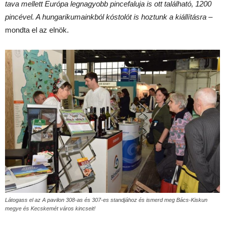
tava mellett Európa legnagyobb pincefaluja is ott található, 1200
pincével. A hungarikumainkból kóstolót is hoztunk a kiállításra
–
mondta el az elnök.
Látogass el az A pavilon 308-as és 307-es standjához és ismerd meg Bács-Kiskun
megye és Kecskemét város kincseit!