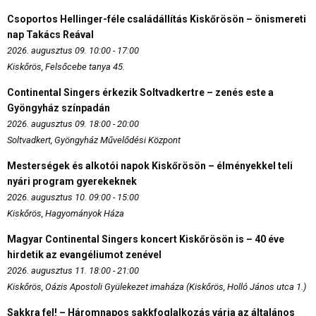
Csoportos Hellinger-féle családállítás Kiskőrösön – önismereti
nap Takács Reával
2026. augusztus 09. 10:00 - 17:00
Kiskőrös, Felsőcebe tanya 45.
Continental Singers érkezik Soltvadkertre – zenés este a
Gyöngyház színpadán
2026. augusztus 09. 18:00 - 20:00
Soltvadkert, Gyöngyház Művelődési Központ
Mesterségek és alkotói napok Kiskőrösön – élményekkel teli
nyári program gyerekeknek
2026. augusztus 10. 09:00 - 15:00
Kiskőrös, Hagyományok Háza
Magyar Continental Singers koncert Kiskőrösön is – 40 éve
hirdetik az evangéliumot zenével
2026. augusztus 11. 18:00 - 21:00
Kiskőrös, Oázis Apostoli Gyülekezet imaháza (Kiskőrös, Holló János utca 1.)
Sakkra fel! – Háromnapos sakkfoglalkozás várja az általános