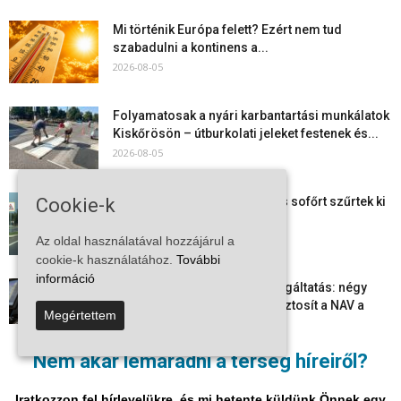
Mi történik Európa felett? Ezért nem tud
szabadulni a kontinens a...
2026-08-05
Folyamatosak a nyári karbantartási munkálatok
Kiskőrösön – útburkolati jeleket festenek és...
2026-08-05
Cookie-k
Több száz gyorshajtót és ittas sofőrt szűrtek ki
Bács-Kiskun útjain –...
2026-08-04
Az oldal használatával hozzájárul a
cookie-k használatához.
További
információ
Elektronikus nyugtaadat-szolgáltatás: négy
hónapos átállási időszakot biztosít a NAV a
Megértettem
vállalkozásoknak
2026-08-04
Nem akar lemaradni a térség híreiről?
Megjelent a 2026/2027-es tanév rendje – itt
vannak a legfontosabb dátumok
Iratkozzon fel hírlevelükre, és mi hetente küldünk Önnek egy