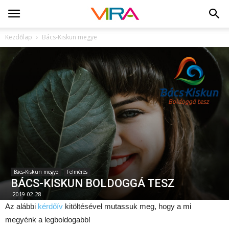
Kezdőlap
Bács-Kiskun megye
Bács-Kiskun megye
Felmérés
BÁCS-KISKUN BOLDOGGÁ TESZ
2019-02-28
Az alábbi
kérdőív
kitöltésével mutassuk meg, hogy a mi
megyénk a legboldogabb!