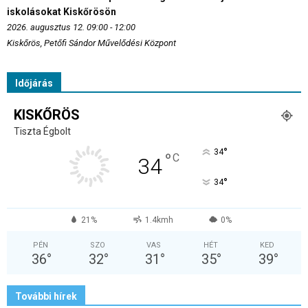
iskolásokat Kiskőrösön
2026. augusztus 12. 09:00 - 12:00
Kiskőrös, Petőfi Sándor Művelődési Központ
Időjárás
KISKŐRÖS
Tiszta Égbolt
°
34
°
C
34
°
34
21%
1.4kmh
0%
PÉN
SZO
VAS
HÉT
KED
36
°
32
°
31
°
35
°
39
°
További hírek