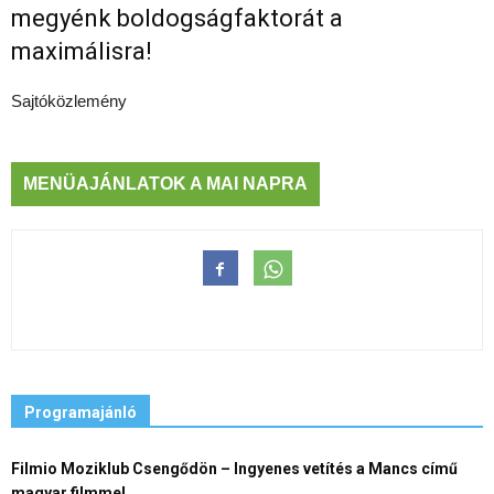
megyénk boldogságfaktorát a
maximálisra!
Sajtóközlemény
MENÜAJÁNLATOK A MAI NAPRA
Programajánló
Filmio Moziklub Csengődön – Ingyenes vetítés a Mancs című
magyar filmmel