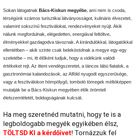
Sokan látogatnak
Bács-Kiskun megyébe
, ami nem is csoda,
térségünk számos turisztikai látványosságot, kulináris élvezetet,
valamint sokszínű fesztiválokat, rendezvényeket nyújt. Akik
nálunk megfordulnak, elégedetten, energiával feltöltve,
élményekkel gazdagodva távoznak. A kirándulókkal, látogatókkal
ellentétben – akik szinte csak belekóstolnak a megye egy-egy
szeletébe – mi, itt élőként tudjuk, hogy a vidékünk valódi
értékeket rejt. Az itteni vendégszeretet, a táncos lábú fiatalok, a
gasztronómiai kalandozások, az Alföld nyugodt egyszerűsége,
vagy a fesztiválokon hömpölygő, tomboló tömegek méltóképpen
mutatják be a Bács-Kiskun megyében élők örömteli
életszemléletét, boldogságának kulcsát.
Ha meg szeretnéd mutatni, hogy te is a
legboldogabb megyék egyikében élsz,
TÖLTSD KI a kérdőívet
! Tornázzuk fel