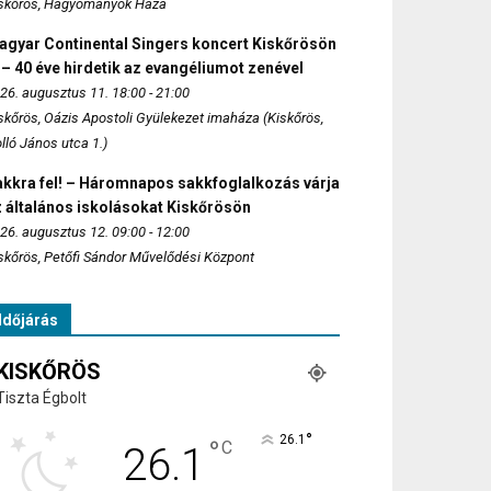
skőrös, Hagyományok Háza
agyar Continental Singers koncert Kiskőrösön
 – 40 éve hirdetik az evangéliumot zenével
26. augusztus 11. 18:00 - 21:00
skőrös, Oázis Apostoli Gyülekezet imaháza (Kiskőrös,
lló János utca 1.)
akkra fel! – Háromnapos sakkfoglalkozás várja
 általános iskolásokat Kiskőrösön
26. augusztus 12. 09:00 - 12:00
skőrös, Petőfi Sándor Művelődési Központ
Időjárás
KISKŐRÖS
Tiszta Égbolt
°
26.1
°
C
26.1