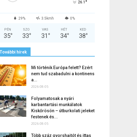
°
26.1
29%
3.5kmh
0%
PÉN
SZO
VAS
HÉT
KED
35
°
33
°
31
°
34
°
38
°
További hírek
Mi történik Európa felett? Ezért
nem tud szabadulni a kontinens
a...
2026-08-05
Folyamatosak a nyári
karbantartási munkálatok
Kiskőrösön – útburkolati jeleket
festenek és...
2026-08-05
Több száz gyorshajtót és ittas