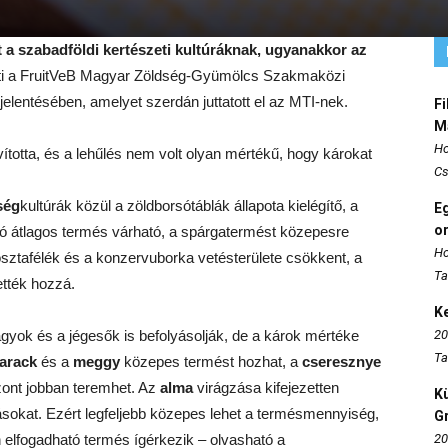
t a szabadföldi kertészeti kultúráknak, ugyanakkor az
ti a FruitVeB Magyar Zöldség-Gyümölcs Szakmaközi
elentésében, amelyet szerdán juttatott el az MTI-nek.
Fi
M
Ho
vította, és a lehűlés nem volt olyan mértékű, hogy károkat
Cs
ség
kultúrák közül a zöldborsótáblák állapota kielégítő, a
E
o
 átlagos termés várható, a spárgatermést közepesre
Ho
sztafélék és a konzervuborka vetésterülete csökkent, a
Ta
ették hozzá.
K
yok és a jégesők is befolyásolják, de a károk mértéke
20
Ta
arack
és a
meggy
közepes termést hozhat, a
cseresznye
ont jobban teremhet. Az
alma
virágzása kifejezetten
K
átásokat. Ezért legfeljebb közepes lehet a termésmennyiség,
Gr
elfogadható termés ígérkezik – olvasható a
20