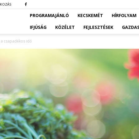
TKOZÁS
PROGRAMAJÁNLÓ
KECSKEMÉT
HÍRFOLYAM
IFJÚSÁG
KÖZÉLET
FEJLESZTÉSEK
GAZDA
ak a csapadékos idő