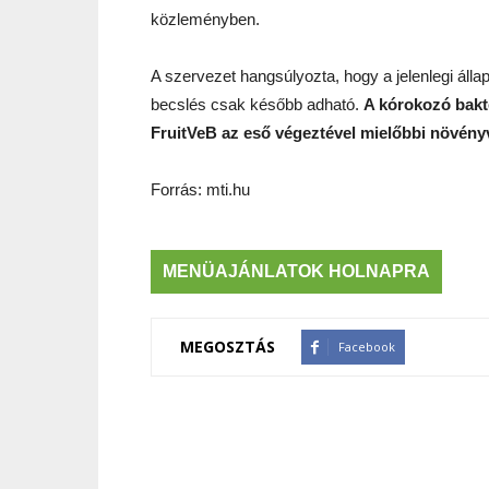
közleményben.
A szervezet hangsúlyozta, hogy a jelenlegi állap
becslés csak később adható.
A kórokozó bakt
FruitVeB az eső végeztével mielőbbi növény
Forrás: mti.hu
MENÜAJÁNLATOK HOLNAPRA
MEGOSZTÁS
Facebook