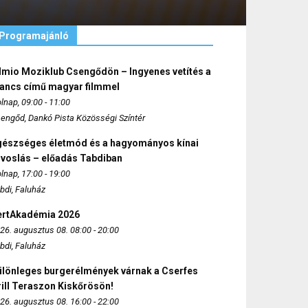
Programajánló
lmio Moziklub Csengődön – Ingyenes vetítés a
ancs című magyar filmmel
lnap, 09:00 - 11:00
engőd, Dankó Pista Közösségi Színtér
gészséges életmód és a hagyományos kínai
rvoslás – előadás Tabdiban
lnap, 17:00 - 19:00
bdi, Faluház
ertAkadémia 2026
26. augusztus 08. 08:00 - 20:00
bdi, Faluház
ülönleges burgerélmények várnak a Cserfes
ill Teraszon Kiskőrösön!
26. augusztus 08. 16:00 - 22:00