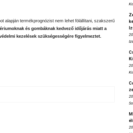
Ki
Ze
ot alapján termékprognózist nem lehet fölállítani, szakszerű
k
I
ériumoknak és gombáknak kedvező időjárás miatt a
20
védelmi kezelések szükségességére figyelmeztet.
Iz
Cs
K
20
Ki
Co
z
20
So
M
é
20