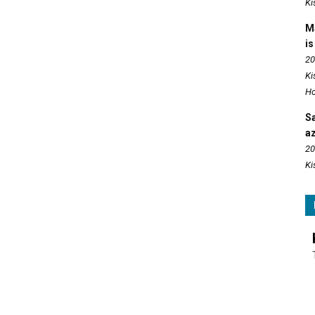
Ki
M
is
20
Ki
Ho
S
az
20
Ki