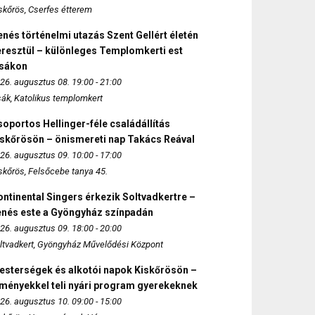
skőrös, Cserfes étterem
nés történelmi utazás Szent Gellért életén
eresztül – különleges Templomkerti est
zsákon
26. augusztus 08. 19:00 - 21:00
sák, Katolikus templomkert
oportos Hellinger-féle családállítás
iskőrösön – önismereti nap Takács Reával
26. augusztus 09. 10:00 - 17:00
skőrös, Felsőcebe tanya 45.
ntinental Singers érkezik Soltvadkertre –
enés este a Gyöngyház színpadán
26. augusztus 09. 18:00 - 20:00
ltvadkert, Gyöngyház Művelődési Központ
esterségek és alkotói napok Kiskőrösön –
lményekkel teli nyári program gyerekeknek
26. augusztus 10. 09:00 - 15:00