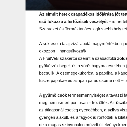
Az elmúlt hetek csapadékos időjárása jót tet
eső fokozza a fertőzések veszélyét
– ismerte
Szervezet és Terméktanács legfrissebb helyzetj
A sok eső a talaj vízállapotát nagymértékben ja
okozzon – hangsúlyozták.
A FruitVeB szakértői szerint a szabadföldi
zöld
gyökérzöldségek és a vöröshagyma esetében jó
becsülik. A csemegekukorica, a paprika, a kápo
fűszerpaprikáé és az ipari paradicsomé nőtt – t
A
gyümölcsök
termésmennyiségét a tavaszi fag
még nem ismert pontosan – közölték. Az
őszib
az átlagosnál esetleg gyengébben, a
szilva
visz
gyengén alakult, és a fagyok is rontották a kil
de a magas színvonalon művelt ültetvényekben 