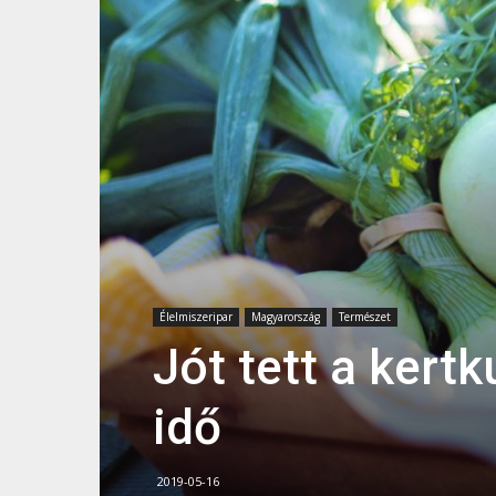
Élelmiszeripar
Magyarország
Természet
Jót tett a kert
idő
2019-05-16