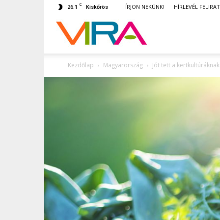
C
26.1
ÍRJON NEKÜNK!
HÍRLEVÉL FELIRA
Kiskőrös
VIRA
Kezdőlap
Magyarország
Jót tett a kertkultúrákn