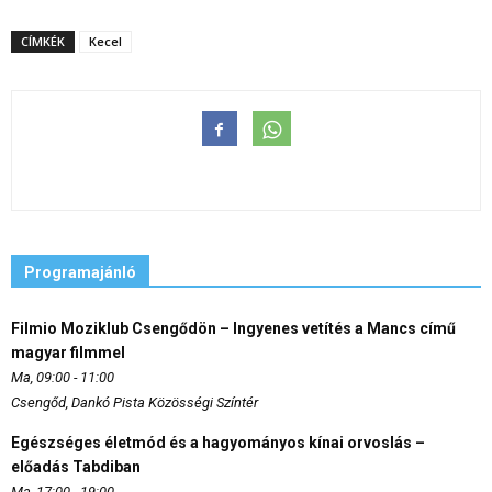
CÍMKÉK
Kecel
Programajánló
Filmio Moziklub Csengődön – Ingyenes vetítés a Mancs című
magyar filmmel
Ma, 09:00 - 11:00
Csengőd, Dankó Pista Közösségi Színtér
Egészséges életmód és a hagyományos kínai orvoslás –
előadás Tabdiban
Ma, 17:00 - 19:00