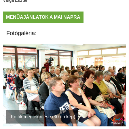
Varga Eszter
MENÜAJÁNLATOK A MAI NAPRA
Fotógaléria:
Fotók megtekintése (30 db kép)