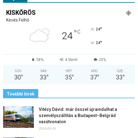
KISKŐRÖS
Kevés Felhő
°
24
°
C
24
°
24
58%
4.5kmh
20%
SZO
VAS
HÉT
KED
SZE
30
°
33
°
35
°
37
°
33
°
További hírek
Vitézy Dávid: már ősszel újraindulhat a
személyszállítás a Budapest–Belgrád
vasútvonalon
2026-08-06