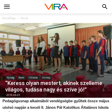
Kezdőlap
Kecel
Ifjúság
Kecel
Oktatás
Ünnep
“Keress olyan mestert, akinek szelleme
világos, tudása nagy és szíve jó!”
2019-06-01
Pedagógusnap alkalmából vendégségbe gyűltek össze május
utolsó napján a keceli II. János Pál Katolikus Általános Iskola