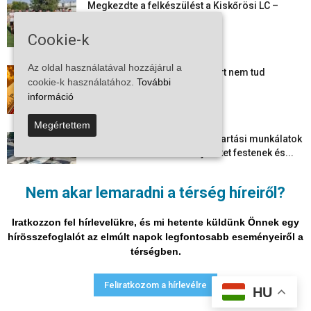
Megkezdte a felkészülést a Kiskőrösi LC –
együtt maradt a keret,...
2026-08-06
Cookie-k
Az oldal használatával hozzájárul a
Mi történik Európa felett? Ezért nem tud
cookie-k használatához.
További
szabadulni a kontinens a...
információ
2026-08-05
Megértettem
Folyamatosak a nyári karbantartási munkálatok
Kiskőrösön – útburkolati jeleket festenek és...
2026-08-05
Nem akar lemaradni a térség híreiről?
Több száz gyorshajtót és ittas sofőrt szűrtek ki
Bács-Kiskun útjain –...
Iratkozzon fel hírlevelükre, és mi hetente küldünk Önnek egy
2026-08-04
hírösszefoglalót az elmúlt napok legfontosabb eseményeiről a
térségben.
Adatvédelmi nyilatkozat
Médiaajánlat
Impresszum
Feliratkozom a hírlevélre
HU
© Vira Média Kft.