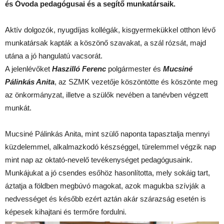
és Óvoda pedagógusai és a segítő munkatársaik.
Aktív dolgozók, nyugdíjas kollégák, kisgyermekükkel otthon lévő
munkatársak kapták a köszönő szavakat, a szál rózsát, majd
utána a jó hangulatú vacsorát.
A jelenlévőket
Haszilló Ferenc
polgármester és
Mucsiné
Pálinkás Anita
, az SZMK vezetője köszöntötte és köszönte meg
az önkormányzat, illetve a szülők nevében a tanévben végzett
munkát.
Mucsiné Pálinkás Anita, mint szülő naponta tapasztalja mennyi
küzdelemmel, alkalmazkodó készséggel, türelemmel végzik nap
mint nap az oktató-nevelő tevékenységet pedagógusaink.
Munkájukat a jó csendes esőhöz hasonlította, mely sokáig tart,
áztatja a földben megbúvó magokat, azok magukba szívják a
nedvességet és később ezért aztán akár szárazság esetén is
képesek kihajtani és termőre fordulni.