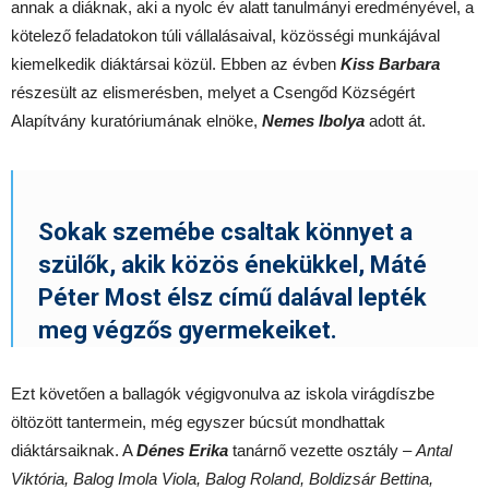
annak a diáknak, aki a nyolc év alatt tanulmányi eredményével, a
kötelező feladatokon túli vállalásaival, közösségi munkájával
kiemelkedik diáktársai közül. Ebben az évben
Kiss Barbara
részesült az elismerésben, melyet a Csengőd Községért
Alapítvány kuratóriumának elnöke,
Nemes Ibolya
adott át.
Sokak szemébe csaltak könnyet a
szülők, akik közös énekükkel, Máté
Péter Most élsz című dalával lepték
meg végzős gyermekeiket.
Ezt követően a ballagók végigvonulva az iskola virágdíszbe
öltözött tantermein, még egyszer búcsút mondhattak
diáktársaiknak. A
Dénes Erika
tanárnő vezette osztály –
Antal
Viktória, Balog Imola Viola, Balog Roland, Boldizsár Bettina,