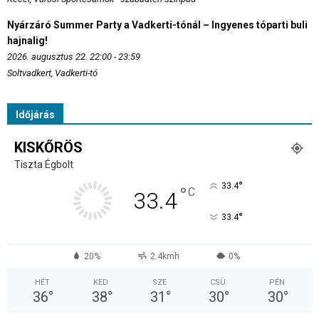
Nyárzáró Summer Party a Vadkerti-tónál – Ingyenes tóparti buli
hajnalig!
2026. augusztus 22. 22:00 - 23:59
Soltvadkert, Vadkerti-tó
Időjárás
KISKŐRÖS
Tiszta Égbolt
°
33.4
°
C
33.4
°
33.4
20%
2.4kmh
0%
HÉT
KED
SZE
CSÜ
PÉN
36
°
38
°
31
°
30
°
30
°