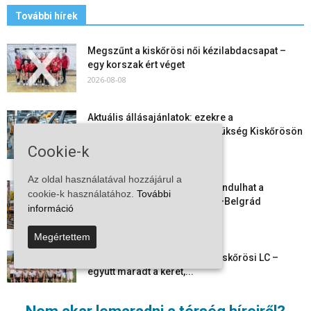
További hírek
Megszűnt a kiskőrösi női kézilabdacsapat –
egy korszak ért véget
2026-08-08
Aktuális állásajánlatok: ezekre a
munkavállalókra van most szükség Kiskőrösön
és a...
Cookie-k
2026-08-07
Az oldal használatával hozzájárul a
Vitézy Dávid: már ősszel újraindulhat a
cookie-k használatához.
További
személyszállítás a Budapest–Belgrád
információ
vasútvonalon
2026-08-06
Megértettem
Megkezdte a felkészülést a Kiskőrösi LC –
együtt maradt a keret,...
2026-08-06