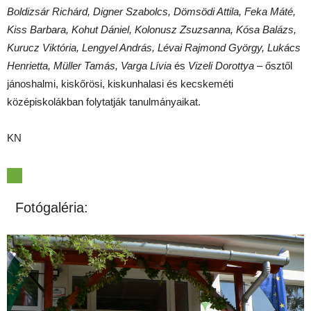
Boldizsár Richárd, Digner Szabolcs, Dömsödi Attila, Feka Máté,
Kiss Barbara, Kohut Dániel, Kolonusz Zsuzsanna, Kósa Balázs,
Kurucz Viktória, Lengyel András, Lévai Rajmond György, Lukács
Henrietta, Müller Tamás, Varga Lívia
és
Vizeli Dorottya
– ősztől
jánoshalmi, kiskőrösi, kiskunhalasi és kecskeméti
középiskolákban folytatják tanulmányaikat.
KN
Fotógaléria: