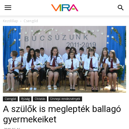
Kezdőlap
Csengőd
Csengőd
Ifjúság
Oktatás
Ünnepi rendezvények
A szülők is meglepték ballagó
gyermekeiket