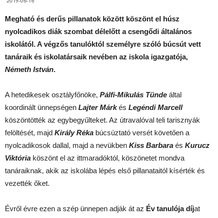
2019-06-16
Megható és derűs pillanatok között köszönt el húsz
nyolcadikos diák szombat délelőtt a csengődi általános
iskolától. A végzős tanulóktól személyre szóló búcsút vett
tanáraik és iskolatársaik nevében az iskola igazgatója,
Németh István
.
A hetedikesek osztályfőnöke,
Pálfi-Mikulás Tünde
által
koordinált ünnepségen
Lajter Márk
és
Legéndi Marcell
köszöntötték az egybegyűlteket. Az útravalóval teli tarisznyák
felöltését, majd
Király Réka
búcsúztató versét követően a
nyolcadikosok dallal, majd a nevükben
Kiss Barbara
és
Kurucz
Viktória
köszönt el az ittmaradóktól, köszönetet mondva
tanáraiknak, akik az iskolába lépés első pillanataitól kísérték és
vezették őket.
Évről évre ezen a szép ünnepen adják át az
Év tanulója díj
at