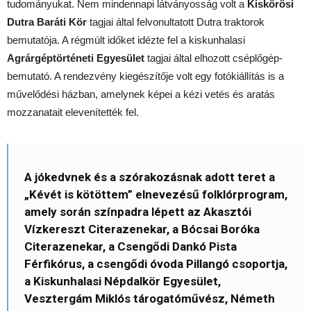
tudományukat. Nem mindennapi látványosság volt a
Kiskőrösi
Dutra Baráti Kör
tagjai által felvonultatott Dutra traktorok
bemutatója. A régmúlt időket idézte fel a kiskunhalasi
Agrárgéptörténeti Egyesület
tagjai által elhozott cséplőgép-
bemutató. A rendezvény kiegészítője volt egy fotókiállítás is a
művelődési házban, amelynek képei a kézi vetés és aratás
mozzanatait elevenítették fel.
A jókedvnek és a szórakozásnak adott teret a
„Kévét is kötöttem” elnevezésű folklórprogram,
amely során színpadra lépett az Akasztói
Vízkereszt Citerazenekar, a Bócsai Boróka
Citerazenekar, a Csengődi Dankó Pista
Férfikórus, a csengődi óvoda Pillangó csoportja,
a Kiskunhalasi Népdalkör Egyesület,
Vesztergám Miklós tárogatóművész, Németh