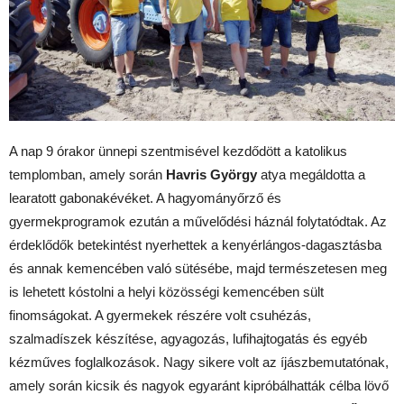
A nap 9 órakor ünnepi szentmisével kezdődött a katolikus
templomban, amely során
Havris György
atya megáldotta a
learatott gabonakévéket. A hagyományőrző és
gyermekprogramok ezután a művelődési háznál folytatódtak. Az
érdeklődők betekintést nyerhettek a kenyérlángos-dagasztásba
és annak kemencében való sütésébe, majd természetesen meg
is lehetett kóstolni a helyi közösségi kemencében sült
finomságokat. A gyermekek részére volt csuhézás,
szalmadíszek készítése, agyagozás, lufihajtogatás és egyéb
kézműves foglalkozások. Nagy sikere volt az íjászbemutatónak,
amely során kicsik és nagyok egyaránt kipróbálhatták célba lövő