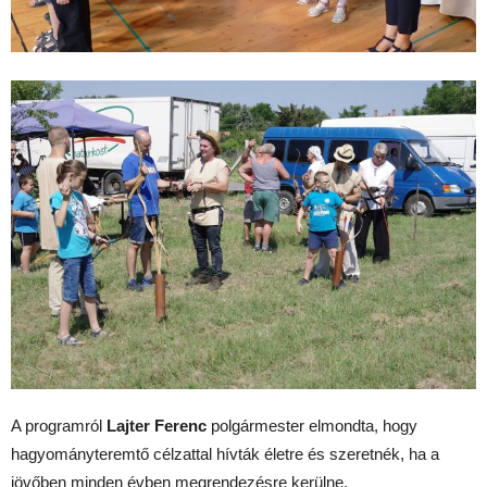
A programról
Lajter Ferenc
polgármester elmondta, hogy
hagyományteremtő célzattal hívták életre és szeretnék, ha a
jövőben minden évben megrendezésre kerülne.