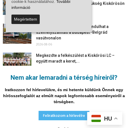
cookie-k használatához.
További
munkavállalókra van most szükség Kiskőrösön
információ
és a...
2026-08-07
Megértettem
Vitézy Dávid: már ősszel újraindulhat a
személyszállítás a Budapest–Belgrád
vasútvonalon
2026-08-06
Megkezdte a felkészülést a Kiskőrösi LC –
együtt maradt a keret,...
2026-08-06
Nem akar lemaradni a térség híreiről?
Mi történik Európa felett? Ezért nem tud
szabadulni a kontinens a...
Iratkozzon fel hírlevelükre, és mi hetente küldünk Önnek egy
2026-08-05
hírösszefoglalót az elmúlt napok legfontosabb eseményeiről a
térségben.
Adatvédelmi nyilatkozat
Médiaajánlat
Impresszum
Feliratkozom a hírlevélre
HU
© Vira Média Kft.