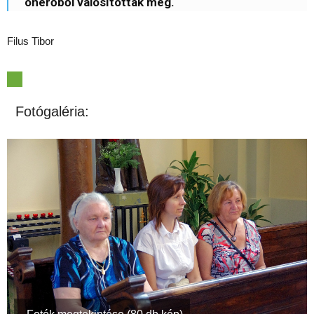
önerőből valósították meg.
Filus Tibor
Fotógaléria: