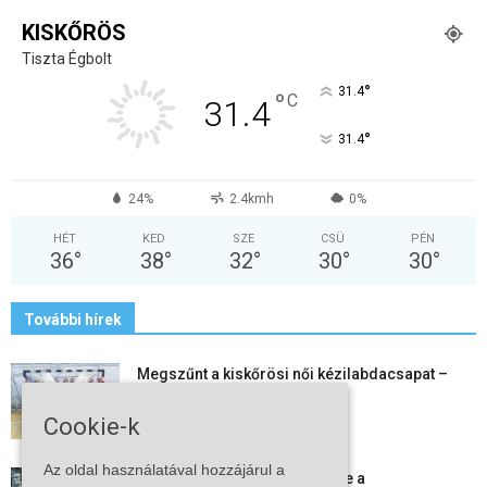
KISKŐRÖS
Tiszta Égbolt
°
31.4
°
C
31.4
°
31.4
24%
2.4kmh
0%
HÉT
KED
SZE
CSÜ
PÉN
36
°
38
°
32
°
30
°
30
°
További hírek
Megszűnt a kiskőrösi női kézilabdacsapat –
egy korszak ért véget
2026-08-08
Cookie-k
Az oldal használatával hozzájárul a
Aktuális állásajánlatok: ezekre a