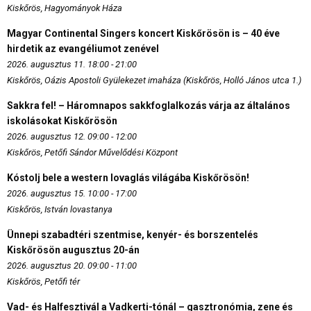
Kiskőrös, Hagyományok Háza
Magyar Continental Singers koncert Kiskőrösön is – 40 éve
hirdetik az evangéliumot zenével
2026. augusztus 11. 18:00 - 21:00
Kiskőrös, Oázis Apostoli Gyülekezet imaháza (Kiskőrös, Holló János utca 1.)
Sakkra fel! – Háromnapos sakkfoglalkozás várja az általános
iskolásokat Kiskőrösön
2026. augusztus 12. 09:00 - 12:00
Kiskőrös, Petőfi Sándor Művelődési Központ
Kóstolj bele a western lovaglás világába Kiskőrösön!
2026. augusztus 15. 10:00 - 17:00
Kiskőrös, István lovastanya
Ünnepi szabadtéri szentmise, kenyér- és borszentelés
Kiskőrösön augusztus 20-án
2026. augusztus 20. 09:00 - 11:00
Kiskőrös, Petőfi tér
Vad- és Halfesztivál a Vadkerti-tónál – gasztronómia, zene és