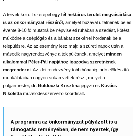
A tervek között szerepel
egy fél hektáros terület megvásárlása
is az önkormányzat részéről
, amelyet búzával ültetnének be és
évente 8-10 fő mutatná be népviseleti ruhában a szedést, kötést,
működne a cséplőgép és a bálákat szekérrel hordanák be a
településre. Az az esemény lesz majd a szüreti napok után a
második nagyrendezvénye a településnek, amelyet
minden
alkalommal Péter-Pál napjához igazodva szeretnének
megrendezni
. Az idei rendezvény több hónapig tartó előkészítő
munkálataiban nagyon sokan vettek részt, melyet a
polgármester,
dr. Boldoczki Krisztina
jegyző és
Kovács
Nikoletta
művelődésszervező koordinált.
A programra az önkormányzat pályázott is a
támogatás reményében, de nem nyertek, így