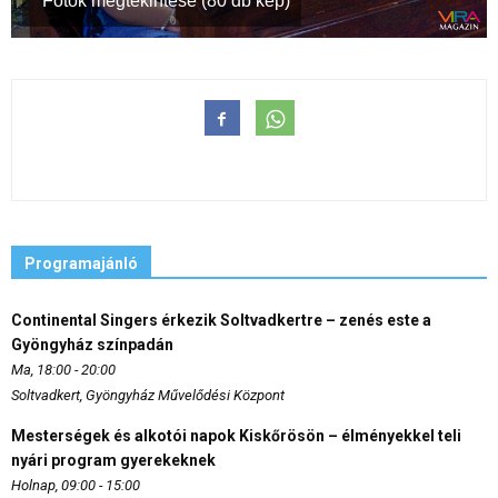
Fotók megtekintése (80 db kép)
Programajánló
Continental Singers érkezik Soltvadkertre – zenés este a
Gyöngyház színpadán
Ma, 18:00 - 20:00
Soltvadkert, Gyöngyház Művelődési Központ
Mesterségek és alkotói napok Kiskőrösön – élményekkel teli
nyári program gyerekeknek
Holnap, 09:00 - 15:00