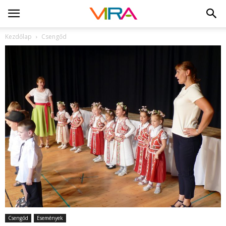
Kezdőlap
Csengőd
Csengőd
Események