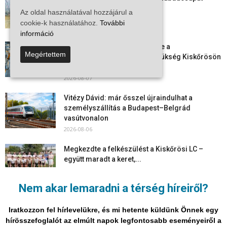
egy korszak ért véget
Az oldal használatával hozzájárul a
2026-08-08
cookie-k használatához.
További
információ
Aktuális állásajánlatok: ezekre a
Megértettem
munkavállalókra van most szükség Kiskőrösön
és a...
2026-08-07
Vitézy Dávid: már ősszel újraindulhat a
személyszállítás a Budapest–Belgrád
vasútvonalon
2026-08-06
Megkezdte a felkészülést a Kiskőrösi LC –
együtt maradt a keret,...
2026-08-06
Nem akar lemaradni a térség híreiről?
Mi történik Európa felett? Ezért nem tud
szabadulni a kontinens a...
Iratkozzon fel hírlevelükre, és mi hetente küldünk Önnek egy
2026-08-05
hírösszefoglalót az elmúlt napok legfontosabb eseményeiről a