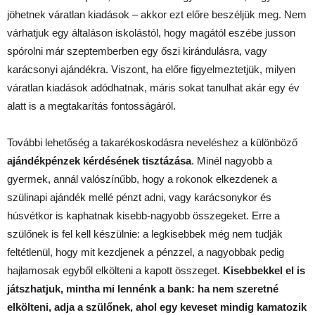
jöhetnek váratlan kiadások – akkor ezt előre beszéljük meg. Nem
várhatjuk egy általáson iskolástól, hogy magától eszébe jusson
spórolni már szeptemberben egy őszi kirándulásra, vagy
karácsonyi ajándékra. Viszont, ha előre figyelmeztetjük, milyen
váratlan kiadások adódhatnak, máris sokat tanulhat akár egy év
alatt is a megtakarítás fontosságáról.
További lehetőség a takarékoskodásra neveléshez a különböző
ajándékpénzek kérdésének tisztázása
. Minél nagyobb a
gyermek, annál valószínűbb, hogy a rokonok elkezdenek a
szülinapi ajándék mellé pénzt adni, vagy karácsonykor és
húsvétkor is kaphatnak kisebb-nagyobb összegeket. Erre a
szülőnek is fel kell készülnie: a legkisebbek még nem tudják
feltétlenül, hogy mit kezdjenek a pénzzel, a nagyobbak pedig
hajlamosak egyből elkölteni a kapott összeget.
Kisebbekkel el is
játszhatjuk, mintha mi lennénk a bank: ha nem szeretné
elkölteni, adja a szülőnek, ahol egy keveset mindig kamatozik