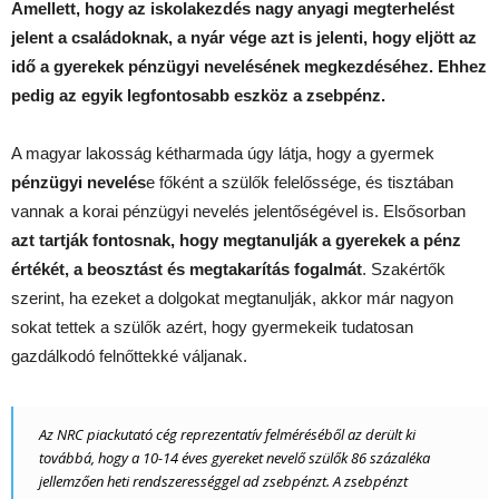
Amellett, hogy az iskolakezdés nagy anyagi megterhelést
jelent a családoknak, a nyár vége azt is jelenti, hogy eljött az
idő a gyerekek pénzügyi nevelésének megkezdéséhez. Ehhez
pedig az egyik legfontosabb eszköz a zsebpénz.
A magyar lakosság kétharmada úgy látja, hogy a gyermek
pénzügyi nevelés
e főként a szülők felelőssége, és tisztában
vannak a korai pénzügyi nevelés jelentőségével is. Elsősorban
azt tartják fontosnak, hogy megtanulják a gyerekek a pénz
értékét, a beosztást és megtakarítás fogalmát
. Szakértők
szerint, ha ezeket a dolgokat megtanulják, akkor már nagyon
sokat tettek a szülők azért, hogy gyermekeik tudatosan
gazdálkodó felnőttekké váljanak.
Az NRC piackutató cég reprezentatív felméréséből az derült ki
továbbá, hogy a 10-14 éves gyereket nevelő szülők 86 százaléka
jellemzően heti rendszerességgel ad zsebpénzt. A zsebpénzt