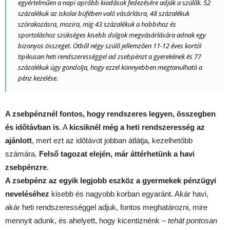
egyértelműen a napi apróbb kiadások fedezésére adják a szülők. 52
százalékuk az iskolai büfében való vásárlásra, 48 százalékuk
szórakozásra, mozira, míg 43 százalékuk a hobbihoz és
sportoláshoz szükséges kisebb dolgok megvásárlására adnak egy
bizonyos összeget. Ötből négy szülő jellemzően 11-12 éves kortól
tipikusan heti rendszerességgel ad zsebpénzt a gyerekének és 77
százalékuk úgy gondolja, hogy ezzel könnyebben megtanulható a
pénz kezelése.
A zsebpénznél fontos, hogy rendszeres legyen, összegben
és időtávban is
. A
kicsiknél még a heti rendszeresség az
ajánlott
, mert ezt az időtávot jobban átlátja, kezelhetőbb
számára.
Felső tagozat elején, már áttérhetünk a havi
zsebpénzre
.
A zsebpénz az egyik legjobb eszköz a gyermekek pénzügyi
neveléséhez
kisebb és nagyobb korban egyaránt. Akár havi,
akár heti rendszerességgel adjuk, fontos meghatározni, mire
mennyit adunk, és ahelyett, hogy kicentiznénk –
tehát pontosan