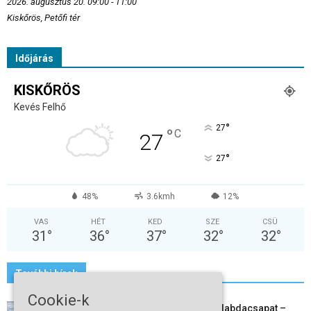
2026. augusztus 20. 09:00 - 11:00
Kiskőrös, Petőfi tér
Időjárás
KISKŐRÖS
Kevés Felhő
°
27
°
C
27
°
27
48%
3.6kmh
12%
VAS
HÉT
KED
SZE
CSÜ
31
°
36
°
37
°
32
°
32
°
További hírek
Cookie-k
Megszűnt a kiskőrösi női kézilabdacsapat –