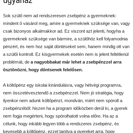
ugyanaz
Sok szülő nem ad rendszeresen zsebpénz a gyermeknek:
mindent ő vásárol meg, amire a gyermeknek szüksége van, vagy
csak bizonyos alkalmakkor ad. Ez viszont azt jelenti, hogyha a
gyermeknek szüksége van bármire, a szülőhöz kell folyamodnia
pénzért, és nem hoz saját döntéseket sem, hanem mindig ott van
a szülői kontroll. Ez kisgyermekek esetén nem is jelent feltétlenül
problémát, de
a nagyobbakat már lehet a zsebpénzzel arra
ösztönözni, hogy döntsenek felelősen.
A költőpénz egy iskolai kirándulásra, vagy hétvégi programra,
nem összetévesztendő a zsebpénzzel. Nem jó stratégia, hogy
ilyenkor nem adunk költőpénzt, mondván, miért nem spórolt a
zsebpénzéből: hiszen ha a program időközben derül ki, a gyerek
nem fogja megérteni, hogy spórolhatott volna előre. Ha az a
célunk, hogy inkább legyen több a rendszeres zsebpénz, és
kevesebb a költőpénz, ezzel tanítva a gyereket arra, hogy