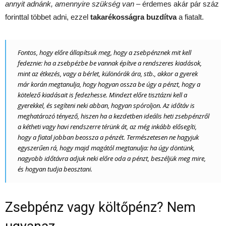
annyit adnánk, amennyire szükség van
– érdemes akár pár száz
forinttal többet adni, ezzel
takarékosságra buzdítva
a fiatalt.
Fontos, hogy előre állapítsuk meg, hogy a zsebpénznek mit kell
fedeznie: ha a zsebpézbe be vannak építve a rendszeres kiadások,
mint az étkezés, vagy a bérlet, különórák ára, stb., akkor a gyerek
már korán megtanulja, hogy hogyan ossza be úgy a pénzt, hogy a
kötelező kiadásait is fedezhesse. Mindezt előre tisztázni kell a
gyerekkel, és segíteni neki abban, hogyan spóroljon. Az időtáv is
meghatározó tényező, hiszen ha a kezdetben ideális heti zsebpénzről
a kétheti vagy havi rendszerre térünk át, az még inkább elősegíti,
hogy a fiatal jobban beossza a pénzét. Természetesen ne hagyjuk
egyszerűen rá, hogy majd magától megtanulja: ha úgy döntünk,
nagyobb időtávra adjuk neki előre oda a pénzt, beszéljük meg mire,
és hogyan tudja beosztani.
Zsebpénz vagy költőpénz? Nem