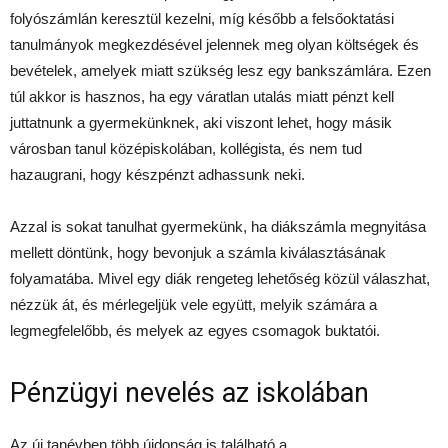
folyószámlán keresztül kezelni, míg később a felsőoktatási
tanulmányok megkezdésével jelennek meg olyan költségek és
bevételek, amelyek miatt szükség lesz egy bankszámlára. Ezen
túl akkor is hasznos, ha egy váratlan utalás miatt pénzt kell
juttatnunk a gyermekünknek, aki viszont lehet, hogy másik
városban tanul középiskolában, kollégista, és nem tud
hazaugrani, hogy készpénzt adhassunk neki.
Azzal is sokat tanulhat gyermekünk, ha diákszámla megnyitása
mellett döntünk, hogy bevonjuk a számla kiválasztásának
folyamatába. Mivel egy diák rengeteg lehetőség közül válaszhat,
nézzük át, és mérlegeljük vele együtt, melyik számára a
legmegfelelőbb, és melyek az egyes csomagok buktatói.
Pénzügyi nevelés az iskolában
Az új tanévben több újdonság is található a