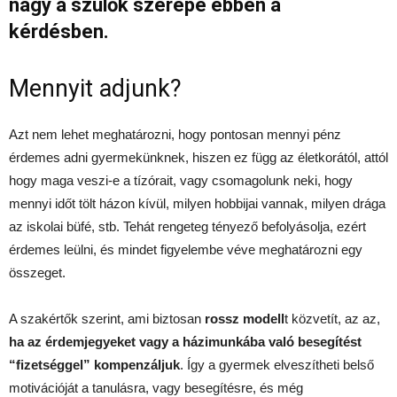
nagy a szülők szerepe ebben a
kérdésben.
Mennyit adjunk?
Azt nem lehet meghatározni, hogy pontosan mennyi pénz
érdemes adni gyermekünknek, hiszen ez függ az életkorától, attól
hogy maga veszi-e a tízórait, vagy csomagolunk neki, hogy
mennyi időt tölt házon kívül, milyen hobbijai vannak, milyen drága
az iskolai büfé, stb. Tehát rengeteg tényező befolyásolja, ezért
érdemes leülni, és mindet figyelembe véve meghatározni egy
összeget.
A szakértők szerint, ami biztosan
rossz modell
t közvetít, az az,
ha az érdemjegyeket vagy a házimunkába való besegítést
“fizetséggel” kompenzáljuk
. Így a gyermek elveszítheti belső
motivációját a tanulásra, vagy besegítésre, és még