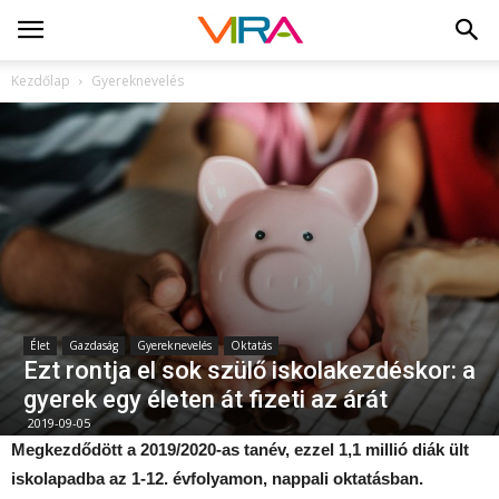
Kezdőlap
Gyereknevelés
Élet
Gazdaság
Gyereknevelés
Oktatás
Ezt rontja el sok szülő iskolakezdéskor: a
gyerek egy életen át fizeti az árát
2019-09-05
Megkezdődött a 2019/2020-as tanév, ezzel 1,1 millió diák ült
iskolapadba az 1-12. évfolyamon, nappali oktatásban.