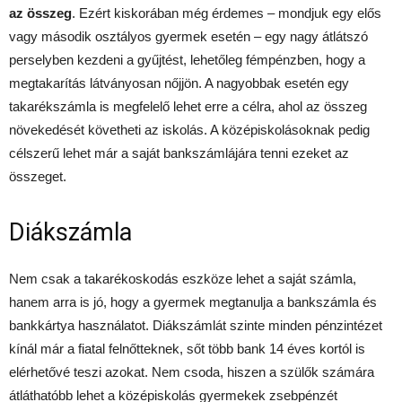
az összeg
. Ezért kiskorában még érdemes – mondjuk egy elős
vagy második osztályos gyermek esetén – egy nagy átlátszó
perselyben kezdeni a gyűjtést, lehetőleg fémpénzben, hogy a
megtakarítás látványosan nőjjön. A nagyobbak esetén egy
takarékszámla is megfelelő lehet erre a célra, ahol az összeg
növekedését követheti az iskolás. A középiskolásoknak pedig
célszerű lehet már a saját bankszámlájára tenni ezeket az
összeget.
Diákszámla
Nem csak a takarékoskodás eszköze lehet a saját számla,
hanem arra is jó, hogy a gyermek megtanulja a bankszámla és
bankkártya használatot. Diákszámlát szinte minden pénzintézet
kínál már a fiatal felnőtteknek, sőt több bank 14 éves kortól is
elérhetővé teszi azokat. Nem csoda, hiszen a szülők számára
átláthatóbb lehet a középiskolás gyermekek zsebpénzét