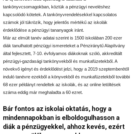
tankönyvcsomagokban, köztük a pénzügyi neveléshez
kapcsolódó kötetek. A tankönyvrendelésekkel kapcsolatos
számok jól tükrözik, hogy jelentős mértékű az iskolák
érdeklődése a pénzügyi tananyagok iránt.
Már az elmúlt tanév adatai szerint is 1500 iskolában 200 ezer
diák tanulhatott pénzügyi ismereteket a Pénziránytű Alapítvány
által fejlesztett, 7-10. évfolyamos diákoknak szóló, akkreditált
pénzügyi-gazdasági tankönyvekből és munkafüzetekből. A
növekvő igényt és érdeklődést jelzi, hogy a 2019 szeptemberétől
induló tanévre ezekből a könyvekből és munkafüzetekből további
68 ezer példányt rendeltek az iskolák, és az online letöltések
száma eddig már meghaladta a 60 ezret.
Bár fontos az iskolai oktatás, hogy a
mindennapokban is elboldogulhasson a
diák a pénzügyekkel, ahhoz kevés, ezért