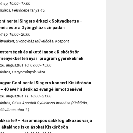
lnap, 10:00 - 17:00
skőrös, Felsőcebe tanya 45.
ntinental Singers érkezik Soltvadkertre –
enés este a Gyöngyház színpadán
lnap, 18:00 - 20:00
ltvadkert, Gyöngyház Művelődési Központ
esterségek és alkotói napok Kiskőrösön –
lményekkel teli nyári program gyerekeknek
26. augusztus 10. 09:00 - 15:00
skőrös, Hagyományok Háza
agyar Continental Singers koncert Kiskőrösön
 – 40 éve hirdetik az evangéliumot zenével
26. augusztus 11. 18:00 - 21:00
skőrös, Oázis Apostoli Gyülekezet imaháza (Kiskőrös,
lló János utca 1.)
akkra fel! – Háromnapos sakkfoglalkozás várja
 általános iskolásokat Kiskőrösön