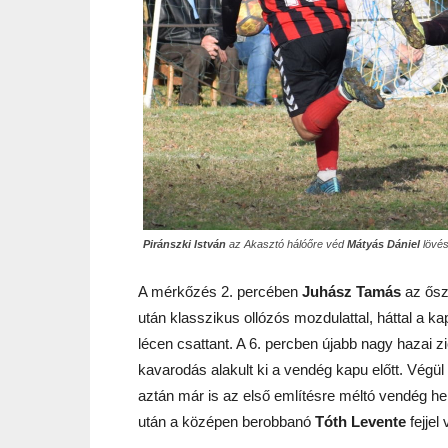
Piránszki István
az Akasztó hálóőre véd
Mátyás Dániel
lövés
A mérkőzés 2. percében
Juhász Tamás
az ősz 
után klasszikus ollózós mozdulattal, háttal a k
lécen csattant. A 6. percben újabb nagy hazai z
kavarodás alakult ki a vendég kapu előtt. Végül 
aztán már is az első említésre méltó vendég hely
után a középen berobbanó
Tóth Levente
fejjel