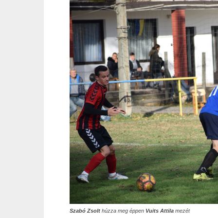
Szabó Zsolt
húzza meg éppen
Vuits Attila
mezét