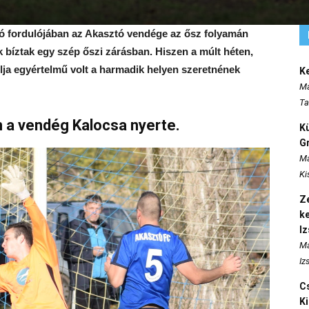
só fordulójában az Akasztó vendége az ősz folyamán
ak bíztak egy szép őszi zárásban. Hiszen a múlt héten,
lja egyértelmű volt a harmadik helyen szeretnének
K
Ma
Ta
n a vendég Kalocsa nyerte.
K
Gr
Ma
Ki
Ze
k
I
Ma
Iz
Cs
K