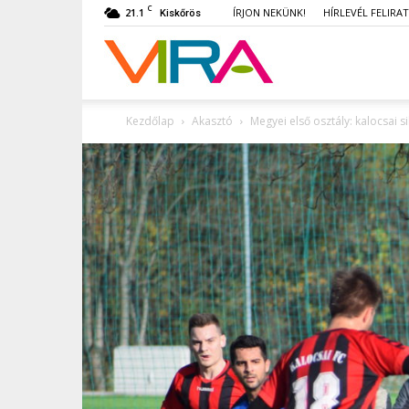
C
21.1
ÍRJON NEKÜNK!
HÍRLEVÉL FELIRA
Kiskőrös
VIRA
Kezdőlap
Akasztó
Megyei első osztály: kalocsai s