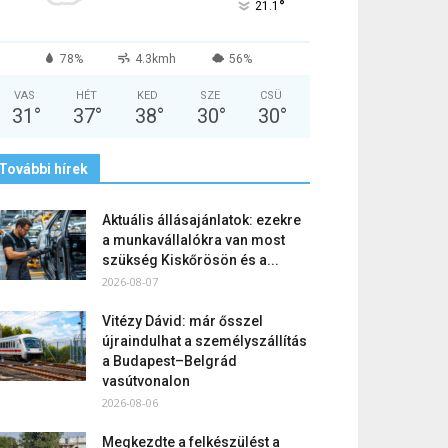
°
21.1
78%
4.3kmh
56%
VAS
HÉT
KED
SZE
CSÜ
31
°
37
°
38
°
30
°
30
°
További hírek
Aktuális állásajánlatok: ezekre
a munkavállalókra van most
szükség Kiskőrösön és a...
2026-08-07
Vitézy Dávid: már ősszel
újraindulhat a személyszállítás
a Budapest–Belgrád
vasútvonalon
2026-08-06
Megkezdte a felkészülést a