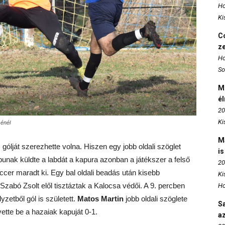
Ho
Ki
Co
z
Ho
So
M
é
20
Ki
énél
M
gólját szerezhette volna. Hiszen egy jobb oldali szöglet
is
apunak küldte a labdát a kapura azonban a játékszer a felső
20
iccer maradt ki. Egy bal oldali beadás után kisebb
Ki
Szabó Zsolt elől tisztáztak a Kalocsa védői. A 9. percben
Ho
zetből gól is született.
Matos Martin
jobb oldali szöglete
S
 vette be a hazaiak kapuját 0-1.
az