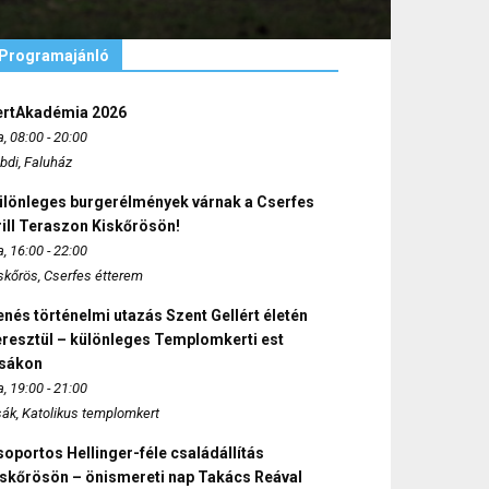
Programajánló
ertAkadémia 2026
, 08:00 - 20:00
bdi, Faluház
ülönleges burgerélmények várnak a Cserfes
ill Teraszon Kiskőrösön!
, 16:00 - 22:00
skőrös, Cserfes étterem
nés történelmi utazás Szent Gellért életén
eresztül – különleges Templomkerti est
zsákon
, 19:00 - 21:00
sák, Katolikus templomkert
oportos Hellinger-féle családállítás
iskőrösön – önismereti nap Takács Reával