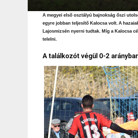
A megyei első osztályú bajnokság őszi utol
egyre jobban teljesítő Kalocsa volt. A hazai
Lajosmizsén nyerni tudtak. Míg a Kalocsa cé
telelni.
A találkozót végül 0-2 arányba