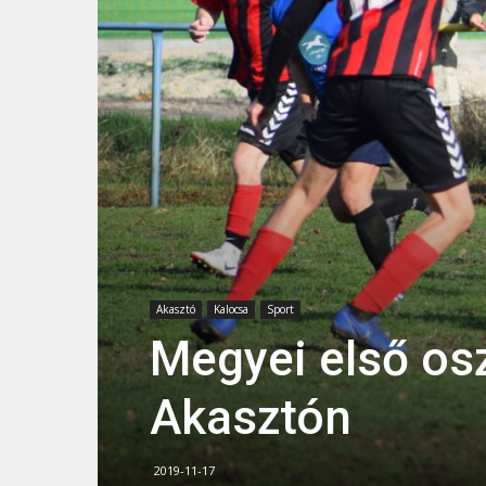
Akasztó
Kalocsa
Sport
Megyei első osz
Akasztón
2019-11-17