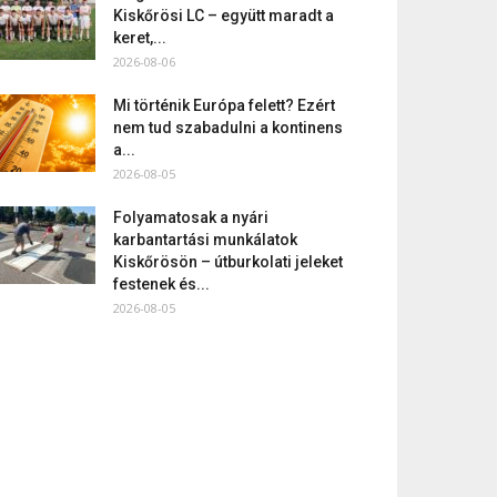
Kiskőrösi LC – együtt maradt a
keret,...
2026-08-06
Mi történik Európa felett? Ezért
nem tud szabadulni a kontinens
a...
2026-08-05
Folyamatosak a nyári
karbantartási munkálatok
Kiskőrösön – útburkolati jeleket
festenek és...
2026-08-05