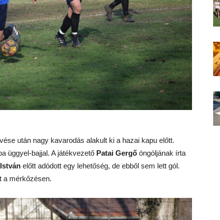
vése után nagy kavarodás alakult ki a hazai kapu előtt.
ba üggyel-bajjal. A játékvezető
Patai Gergő
öngóljának írta
István
előtt adódott egy lehetőség, de ebből sem lett gól.
nt a mérkőzésen.