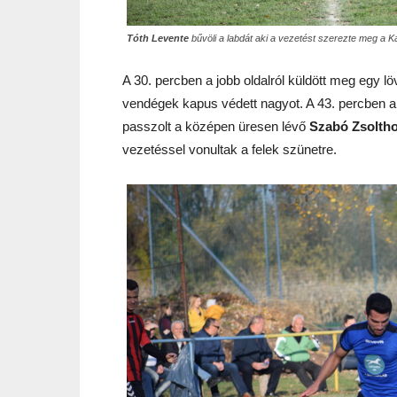
Tóth Levente
bűvöli a labdát aki a vezetést szerezte meg a 
A 30. percben a jobb oldalról küldött meg egy l
vendégek kapus védett nagyot. A 43. percben a 
passzolt a középen üresen lévő
Szabó Zsolth
vezetéssel vonultak a felek szünetre.