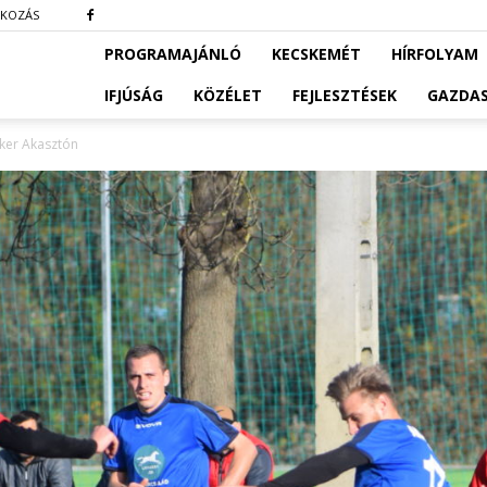
TKOZÁS
PROGRAMAJÁNLÓ
KECSKEMÉT
HÍRFOLYAM
IFJÚSÁG
KÖZÉLET
FEJLESZTÉSEK
GAZDA
iker Akasztón