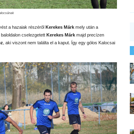
Kalocsának
övést a hazaiak részéről
Kerekes Márk
mely után a
baloldalon cselezgetett
Kerekes Márk
majd precízen
oz
, aki viszont nem találta el a kaput. Így egy gólos Kalocsai