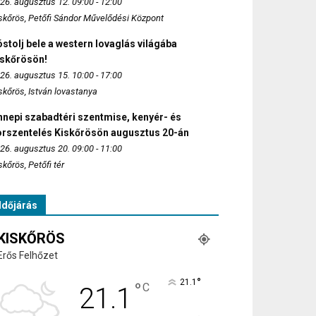
26. augusztus 12. 09:00 - 12:00
skőrös, Petőfi Sándor Művelődési Központ
stolj bele a western lovaglás világába
iskőrösön!
26. augusztus 15. 10:00 - 17:00
skőrös, István lovastanya
nepi szabadtéri szentmise, kenyér- és
orszentelés Kiskőrösön augusztus 20-án
26. augusztus 20. 09:00 - 11:00
skőrös, Petőfi tér
Időjárás
KISKŐRÖS
Erős Felhőzet
°
21.1
°
C
21.1