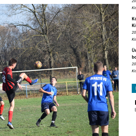
20
Ki
Kó
K
20
Ki
Ün
b
20
Ki