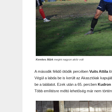
Kerekes Márk
megint nagyon aktív volt
A második félidő ötödik percében
Vuits Attila
lö
Végül a labda be is került az Akasztóiak kapujá
be a találatot. Ezek után a 65. percben
Kudron 
Több említésre méltó lehetőség már nem törté