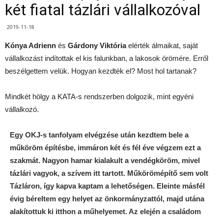
két fiatal tázlári vállalkozóval
2019-11-18
Kónya Adrienn
és
Gárdony Viktória
elérték álmaikat, saját
vállalkozást indítottak el kis falunkban, a lakosok örömére. Erről
beszélgettem velük. Hogyan kezdték el? Most hol tartanak?
Mindkét hölgy a KATA-s rendszerben dolgozik, mint egyéni
vállalkozó.
Egy OKJ-s tanfolyam elvégzése után kezdtem bele a
műköröm építésbe, immáron két és fél éve végzem ezt a
szakmát. Nagyon hamar kialakult a vendégköröm, mivel
tázlári vagyok, a szívem itt tartott. Műkörömépítő sem volt
Tázláron, így kapva kaptam a lehetőségen. Eleinte másfél
évig béreltem egy helyet az önkormányzattól, majd utána
alakítottuk ki itthon a műhelyemet. Az elején a családom