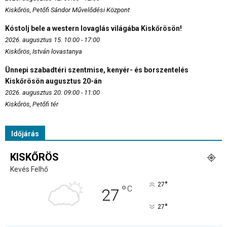
Kiskőrös, Petőfi Sándor Művelődési Központ
Kóstolj bele a western lovaglás világába Kiskőrösön!
2026. augusztus 15. 10:00 - 17:00
Kiskőrös, István lovastanya
Ünnepi szabadtéri szentmise, kenyér- és borszentelés
Kiskőrösön augusztus 20-án
2026. augusztus 20. 09:00 - 11:00
Kiskőrös, Petőfi tér
Időjárás
KISKŐRÖS
Kevés Felhő
°
27
°
C
27
°
27