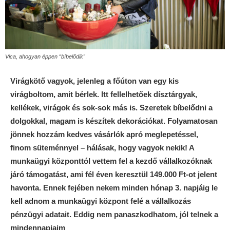
Vica, ahogyan éppen “bíbelődik”
Virágkötő vagyok, jelenleg a főúton van egy kis
virágboltom, amit bérlek. Itt fellelhetőek dísztárgyak,
kellékek, virágok és sok-sok más is. Szeretek bíbelődni a
dolgokkal, magam is készítek dekorációkat. Folyamatosan
jönnek hozzám kedves vásárlók apró meglepetéssel,
finom süteménnyel – hálásak, hogy vagyok nekik! A
munkaügyi központtól vettem fel a kezdő vállalkozóknak
járó támogatást, ami fél éven keresztül 149.000 Ft-ot jelent
havonta. Ennek fejében nekem minden hónap 3. napjáig le
kell adnom a munkaügyi központ felé a vállalkozás
pénzügyi adatait. Eddig nem panaszkodhatom, jól telnek a
mindennapjaim