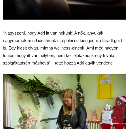
“Nagyszerű, hogy Adri itt van nekünk! A nők, anyukák,
nagymamák mind ide járnak szépülni és kiengedni a fáradt gőzt
is. Egy kicsit olyan, mintha wellness-elnénk. Ami még nagyon
fontos, hogy itt van helyben, nem kell elutaznunk egy kiváló
szolgáltatásért máshová” – tette hozzá Adri egyik vendége.