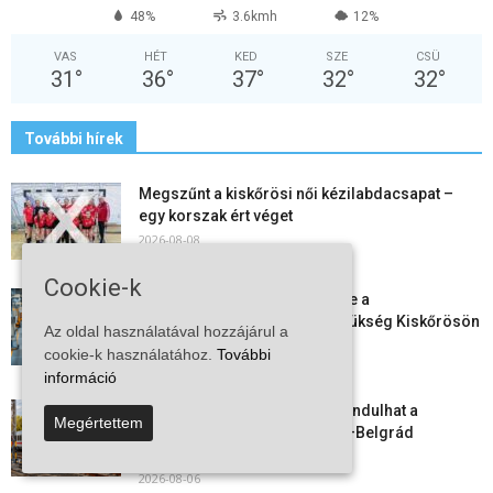
48%
3.6kmh
12%
VAS
HÉT
KED
SZE
CSÜ
31
°
36
°
37
°
32
°
32
°
További hírek
Megszűnt a kiskőrösi női kézilabdacsapat –
egy korszak ért véget
2026-08-08
Cookie-k
Aktuális állásajánlatok: ezekre a
munkavállalókra van most szükség Kiskőrösön
Az oldal használatával hozzájárul a
és a...
cookie-k használatához.
További
2026-08-07
információ
Vitézy Dávid: már ősszel újraindulhat a
Megértettem
személyszállítás a Budapest–Belgrád
vasútvonalon
2026-08-06