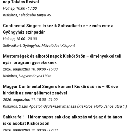
nap Takács Reával
Holnap, 10:00 - 17:00
Kiskőrös, Felsőcebe tanya 45.
Continental Singers érkezik Soltvadkertre – zenés este a
Gyöngyház színpadán
Holnap, 18:00 - 20:00
Soltvadkert, Gyöngyház Művelődési Központ
Mesterségek és alkotói napok Kiskőrösön – élményekkel teli
nyári program gyerekeknek
2026. augusztus 10. 09:00 - 15:00
Kiskőrös, Hagyományok Háza
Magyar Continental Singers koncert Kiskőrösön is – 40 éve
hirdetik az evangéliumot zenével
2026. augusztus 11. 18:00 - 21:00
Kiskőrös, Oázis Apostoli Gyülekezet imaháza (Kiskőrös, Holló János utca 1.)
Sakkra fel! – Háromnapos sakkfoglalkozás várja az általános
iskolásokat Kiskőrösön
2026. augusztus 12. 09:00 - 12:00