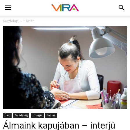
Kezdőlap
Tázlár
Élet
Gazdaság
Interjú
Tázlár
Álmaink kapujában – interjú