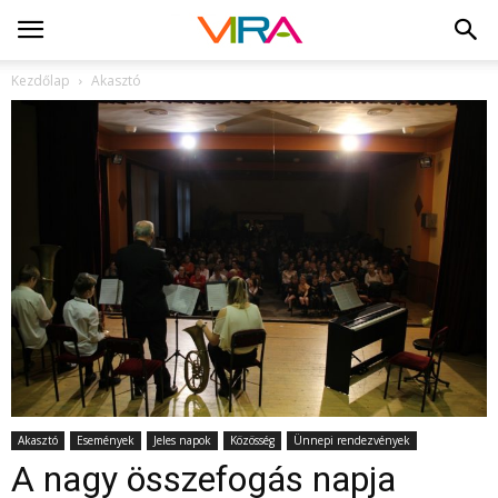
Kezdőlap
Akasztó
Akasztó
Események
Jeles napok
Közösség
Ünnepi rendezvények
A nagy összefogás napja