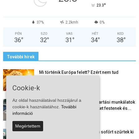
°
23.3
37%
2.2kmh
0%
PÉN
SZO
VAS
HÉT
KED
36
°
32
°
31
°
34
°
38
°
További hírek
Mi történik Európa felett? Ezért nem tud
szabadulni a kontinens a...
2026-08-05
Cookie-k
Az oldal használatával hozzájárul a
Folyamatosak a nyári karbantartási munkálatok
cookie-k használatához.
További
Kiskőrösön – útburkolati jeleket festenek és...
információ
2026-08-05
Megértettem
Több száz gyorshajtót és ittas sofőrt szűrtek ki
Bács-Kiskun útjain –...