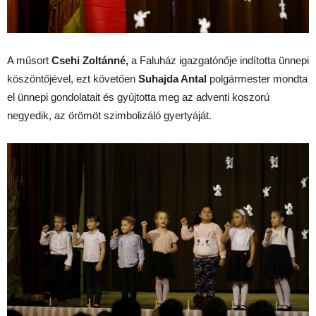
A műsort
Csehi Zoltánné,
a Faluház igazgatónője indította ünnepi
köszöntőjével, ezt követően
Suhajda Antal
polgármester mondta
el ünnepi gondolatait és gyújtotta meg az adventi koszorú
negyedik, az örömöt szimbolizáló gyertyáját.