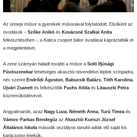
Az ünnepi műsor a gyerekek műsoraival folytatódott. Elsőként az
óvodások –
Szőke
Anikó
és
Kovácsné
Szalkai
Anita
felkészítésében -, a
Katica
csoport bátor óvodásai kápráztatták el
a megjelenteket.
A zene szárnyán haladt tovább a műsor a
Solti
Ifjúsági
Fúvószenekar
tehetséges akasztói növendékei léptek színpadra,
név szerint
Endrődi
Ágoston
,
Babucsik
Balázs
,
Tóth
Karolina
,
Ujvári
Zsanett
és felkészítőik
Fuchs
Attila
és
Litauszki
Petra
közreműködésével.
Angyalmanók, azaz
Nagy
Luca
,
Németh
Anna
,
Turú
Tímea
és
Vámos
–
Farkas
Bendegúz
az
Akasztói
Kunszt
József
Általános Iskola
második osztályos tanulói adták elő saját kis
karácsonyi énekük.