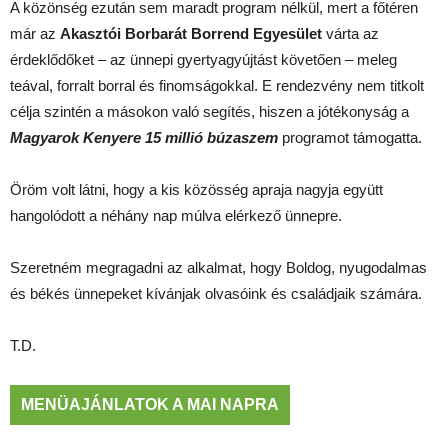
A közönség ezután sem maradt program nélkül, mert a főtéren
már az
Akasztói
Borbarát
Borrend
Egyesület
várta az
érdeklődőket – az ünnepi gyertyagyújtást követően – meleg
teával, forralt borral és finomságokkal. E rendezvény nem titkolt
célja szintén a másokon való segítés, hiszen a jótékonyság a
Magyarok
Kenyere
15
millió
búzaszem
programot támogatta.
Öröm volt látni, hogy a kis közösség apraja nagyja együtt
hangolódott a néhány nap múlva elérkező ünnepre.
Szeretném megragadni az alkalmat, hogy Boldog, nyugodalmas
és békés ünnepeket kívánjak olvasóink és családjaik számára.
T.D.
MENÜAJÁNLATOK A MAI NAPRA