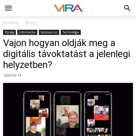
Kezdőlap
Ifjúság
Ifjúság
Informatika
Koronavírus
Technológia
Vajon hogyan oldják meg a
digitális távoktatást a jelenlegi
helyzetben?
2020-03-14