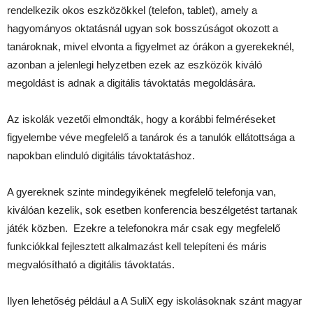
rendelkezik okos eszközökkel (telefon, tablet), amely a
hagyományos oktatásnál ugyan sok bosszúságot okozott a
tanároknak, mivel elvonta a figyelmet az órákon a gyerekeknél,
azonban a jelenlegi helyzetben ezek az eszközök kiváló
megoldást is adnak a digitális távoktatás megoldására.
Az iskolák vezetői elmondták, hogy a korábbi felméréseket
figyelembe véve megfelelő a tanárok és a tanulók ellátottsága a
napokban elinduló digitális távoktatáshoz.
A gyereknek szinte mindegyikének megfelelő telefonja van,
kiválóan kezelik, sok esetben konferencia beszélgetést tartanak
játék közben. Ezekre a telefonokra már csak egy megfelelő
funkciókkal fejlesztett alkalmazást kell telepíteni és máris
megvalósítható a digitális távoktatás.
Ilyen lehetőség például a A SuliX egy iskolásoknak szánt magyar