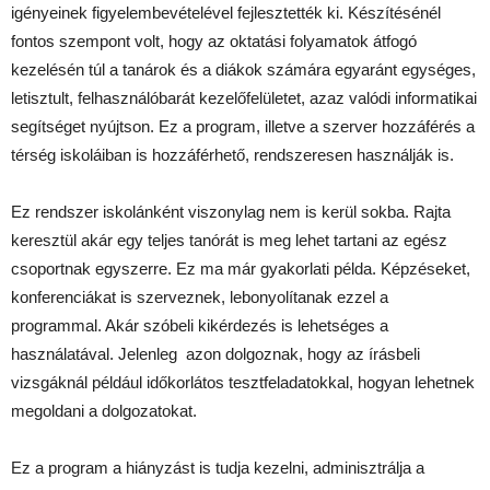
igényeinek figyelembevételével fejlesztették ki. Készítésénél
fontos szempont volt, hogy az oktatási folyamatok átfogó
kezelésén túl a tanárok és a diákok számára egyaránt egységes,
letisztult, felhasználóbarát kezelőfelületet, azaz valódi informatikai
segítséget nyújtson. Ez a program, illetve a szerver hozzáférés a
térség iskoláiban is hozzáférhető, rendszeresen használják is.
Ez rendszer iskolánként viszonylag nem is kerül sokba. Rajta
keresztül akár egy teljes tanórát is meg lehet tartani az egész
csoportnak egyszerre. Ez ma már gyakorlati példa. Képzéseket,
konferenciákat is szerveznek, lebonyolítanak ezzel a
programmal. Akár szóbeli kikérdezés is lehetséges a
használatával. Jelenleg azon dolgoznak, hogy az írásbeli
vizsgáknál például időkorlátos tesztfeladatokkal, hogyan lehetnek
megoldani a dolgozatokat.
Ez a program a hiányzást is tudja kezelni, adminisztrálja a