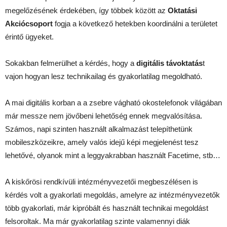
megelőzésének érdekében, így többek között az
Oktatási
Akciócsoport
fogja a következő hetekben koordinálni a területet
érintő ügyeket.
Sokakban felmerülhet a kérdés, hogy a
digitális távoktatás
t
vajon hogyan lesz technikailag és gyakorlatilag megoldható.
A mai digitális korban a a zsebre vágható okostelefonok világában
már messze nem jövőbeni lehetőség ennek megvalósítása.
Számos, napi szinten használt alkalmazást telepíthetünk
mobileszközeikre, amely valós idejű képi megjelenést tesz
lehetővé, olyanok mint a leggyakrabban használt Facetime, stb…
A kiskőrösi rendkívüli intézményvezetői megbeszélésen is
kérdés volt a gyakorlati megoldás, amelyre az intézményvezetők
több gyakorlati, már kipróbált és használt technikai megoldást
felsoroltak. Ma már gyakorlatilag szinte valamennyi diák