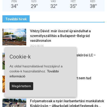
PÉN
SZO
VAS
HÉT
KED
34
°
29
°
32
°
35
°
38
°
További hírek
Vitézy Dávid: már ősszel újraindulhat a
személyszállítás a Budapest–Belgrád
vasútvonalon
2026-08-06
Megkezdte a felkészülést a Kiskőrösi LC –
Cookie-k
együtt maradt a keret,...
2026-08-06
Az oldal használatával hozzájárul a
cookie-k használatához.
További
információ
Mi történik Európa felett? Ezért nem tud
szabadulni a kontinens a...
Megértettem
2026-08-05
Folyamatosak a nyári karbantartási munkálatok
Kiskőrösön – útburkolati jeleket festenek és...