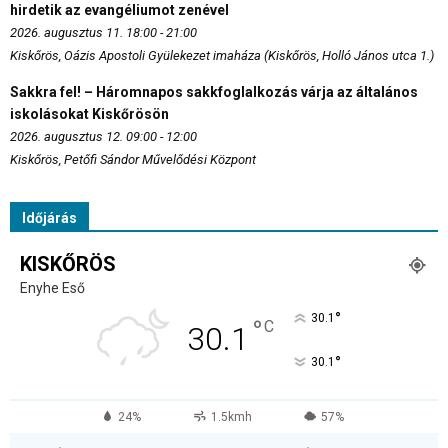
hirdetik az evangéliumot zenével
2026. augusztus 11. 18:00 - 21:00
Kiskőrös, Oázis Apostoli Gyülekezet imaháza (Kiskőrös, Holló János utca 1.)
Sakkra fel! – Háromnapos sakkfoglalkozás várja az általános
iskolásokat Kiskőrösön
2026. augusztus 12. 09:00 - 12:00
Kiskőrös, Petőfi Sándor Művelődési Központ
Időjárás
KISKŐRÖS
Enyhe Eső
°
30.1
°
C
30.1
°
30.1
24%
1.5kmh
57%