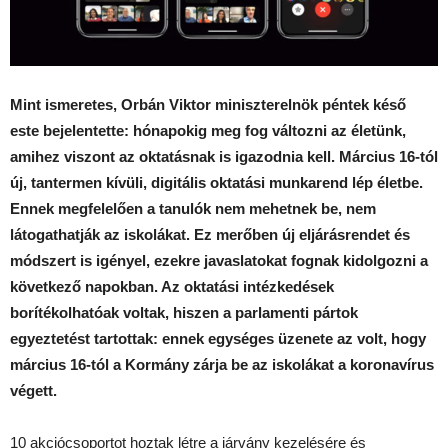
Mint ismeretes, Orbán Viktor miniszterelnök péntek késő
este bejelentette: hónapokig meg fog változni az életünk,
amihez viszont az oktatásnak is igazodnia kell. Március 16-tól
új, tantermen kívüli, digitális oktatási munkarend lép életbe.
Ennek megfelelően a tanulók nem mehetnek be, nem
látogathatják az iskolákat. Ez merőben új eljárásrendet és
módszert is igényel, ezekre javaslatokat fognak kidolgozni a
következő napokban. Az oktatási intézkedések
borítékolhatóak voltak, hiszen a parlamenti pártok
egyeztetést tartottak: ennek egységes üzenete az volt, hogy
március 16-tól a Kormány zárja be az iskolákat a koronavírus
végett.
10 akciócsoportot hoztak létre a járvány kezelésére és