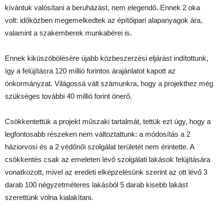
kívántuk valósítani a beruházást, nem elegendő. Ennek 2 oka
volt: időközben megemelkedtek az építőipari alapanyagok ára,
valamint a szakemberek munkabérei is.
Ennek kiküszöbölésére újabb közbeszerzési eljárást indítottunk,
így a felújításra 120 millió forintos árajánlatot kapott az
önkormányzat. Világossá vált számunkra, hogy a projekthez még
szükséges további 40 millió forint önerő.
Csökkentettük a projekt műszaki tartalmát, tettük ezt úgy, hogy a
legfontosabb részeken nem változtattunk: a módosítás a 2
háziorvosi és a 2 védőnői szolgálat területét nem érintette. A
csökkentés csak az emeleten lévő szolgálati lakások felújítására
vonatkozott, mivel az eredeti elképzelésünk szerint az ott lévő 3
darab 100 négyzetméteres lakásból 5 darab kisebb lakást
szerettünk volna kialakítani.