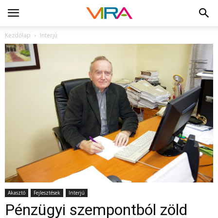
Kezdőlap
Interjú
Akasztó
Fejlesztések
Interjú
Pénzügyi szempontból zöld