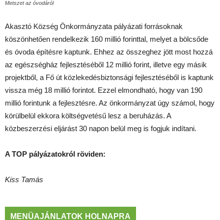
Metszet az óvodáról
Akasztó Község Önkormányzata pályázati forrásoknak
köszönhetően rendelkezik 160 millió forinttal, melyet a bölcsőde
és óvoda építésre kaptunk. Ehhez az összeghez jött most hozzá
az egészségház fejlesztéséből 12 millió forint, illetve egy másik
projektből, a Fő út közlekedésbiztonsági fejlesztéséből is kaptunk
vissza még 18 millió forintot. Ezzel elmondható, hogy van 190
millió forintunk a fejlesztésre. Az önkormányzat úgy számol, hogy
körülbelül ekkora költségvetésű lesz a beruházás. A
közbeszerzési eljárást 30 napon belül meg is fogjuk indítani.
A TOP pályázatokról röviden:
Kiss Tamás
MENÜAJÁNLATOK HOLNAPRA