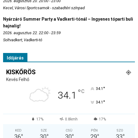
2026. augusztus 20. 20:00 - 23:00
Kecel, Városi Sportcsarnok - szabadtéri színpad
Nyárzáró Summer Party a Vadkerti-tónál – Ingyenes tóparti buli
hajnalig!
2026. augusztus 22. 22:00 - 23:59
Soltvadkert, Vadkerti-tó
Időjárás
KISKŐRÖS
Kevés Felhő
°
34.1
°
C
34.1
°
34.1
17%
0.8kmh
17%
KED
SZE
CSÜ
PÉN
SZO
36
°
30
°
30
°
29
°
33
°