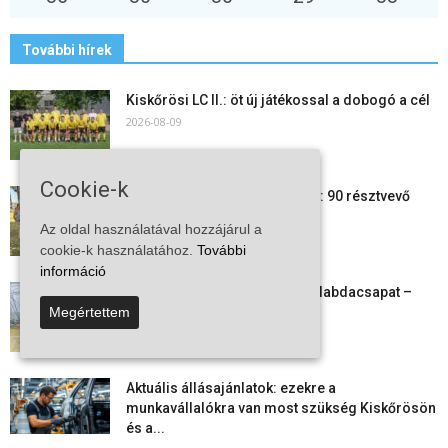
További hírek
Kiskőrösi LC II.: öt új játékossal a dobogó a cél
2026-08-09
Cookie-k
24 órás futás a Vadkerti-tónál: 90 résztvevő
1180 kilométert teljesített
Az oldal használatával hozzájárul a
2026-08-09
cookie-k használatához.
További
információ
Megszűnt a kiskőrösi női kézilabdacsapat –
egy korszak ért véget
Megértettem
2026-08-08
Aktuális állásajánlatok: ezekre a
munkavállalókra van most szükség Kiskőrösön
és a...