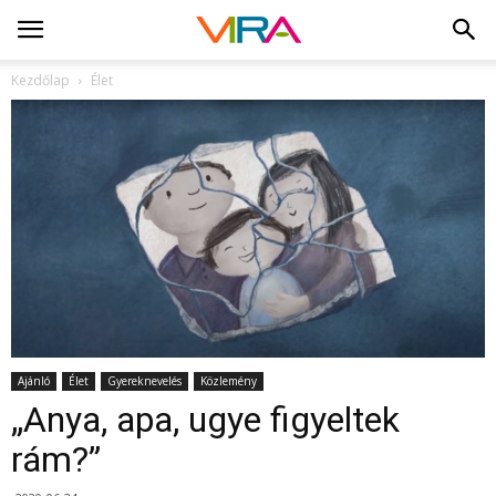
Kezdőlap
Élet
Ajánló
Élet
Gyereknevelés
Közlemény
„Anya, apa, ugye figyeltek
rám?”