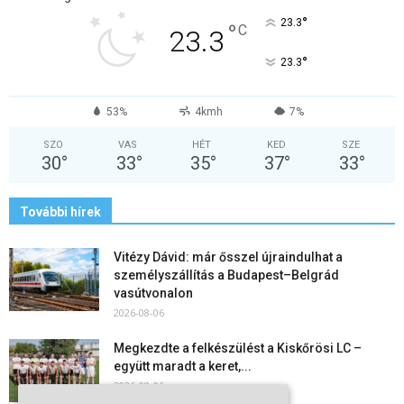
°
23.3
°
C
23.3
°
23.3
53%
4kmh
7%
SZO
VAS
HÉT
KED
SZE
30
°
33
°
35
°
37
°
33
°
További hírek
Vitézy Dávid: már ősszel újraindulhat a
személyszállítás a Budapest–Belgrád
vasútvonalon
2026-08-06
Megkezdte a felkészülést a Kiskőrösi LC –
együtt maradt a keret,...
2026-08-06