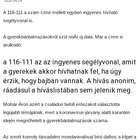
2020-06-24
A 116-111 a szám címe mellett egyben ingyenes hívható
segélyvonal is.
A gyerekbántalmazásokról szól noÁr új dala. Már a címe is
árulkodó:
a 116-111 az az ingyenes segélyvonal, amit
a gyerekek akkor hívhatnak fel, ha úgy
érzik, hogy bajban vannak. A hívás anonim,
ráadásul a híváslistában sem jelenik meg.
Molnár Áron azért a családon belüli erőszakot választotta
legújabb témájának, mert a koronavírus-járvány alatti karantén
idején megnőhetett a gyerekbántalmazások száma.
Az ismét komoly társadalmi mondanivalóval bíró dalhoz a klipet a