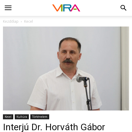
Kezdőlap
Kecel
Kecel
Kultúra
Történelem
Interjú Dr. Horváth Gábor