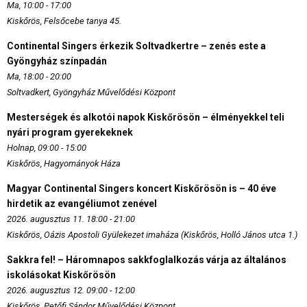
Ma, 10:00 - 17:00
Kiskőrös, Felsőcebe tanya 45.
Continental Singers érkezik Soltvadkertre – zenés este a
Gyöngyház színpadán
Ma, 18:00 - 20:00
Soltvadkert, Gyöngyház Művelődési Központ
Mesterségek és alkotói napok Kiskőrösön – élményekkel teli
nyári program gyerekeknek
Holnap, 09:00 - 15:00
Kiskőrös, Hagyományok Háza
Magyar Continental Singers koncert Kiskőrösön is – 40 éve
hirdetik az evangéliumot zenével
2026. augusztus 11. 18:00 - 21:00
Kiskőrös, Oázis Apostoli Gyülekezet imaháza (Kiskőrös, Holló János utca 1.)
Sakkra fel! – Háromnapos sakkfoglalkozás várja az általános
iskolásokat Kiskőrösön
2026. augusztus 12. 09:00 - 12:00
Kiskőrös, Petőfi Sándor Művelődési Központ