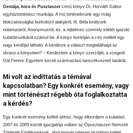
Gestája, kora és Pusztaszer
című könyv Dr. Horváth Gábor
egyháztörténész munkája. A mű történelmünk egy máig
titokzatosságba burkolózó alakjáról, III. Béla királyunk
notariusáról, Anonymusról, és a rejtelmes személy kilétét igazoló
kutatómunkáról számol be. A könyv borítóján a cím mellett egy
nagy kérdőjel látható. A kérdésre a választ megtalálhatja az
olvasó a könyvben? – Kérdeztem a könyv szerzőjét, a szegedi
Gál Ferenc Egyetem keceli származású tanszékvezető tanárát.
Mi volt az indíttatás a témával
kapcsolatban? Egy konkrét esemény, vagy
mint történészt régebb óta foglalkoztatta
a kérdés?
Egy konkrét esemény kellett ahhoz, hogy elkezdjem a kutatást.
2007 és 2009 között igazgatója voltam az Ópusztaszeri Nemzeti
Történeti Emlékparknak, ahol természetesen tisztában kellett