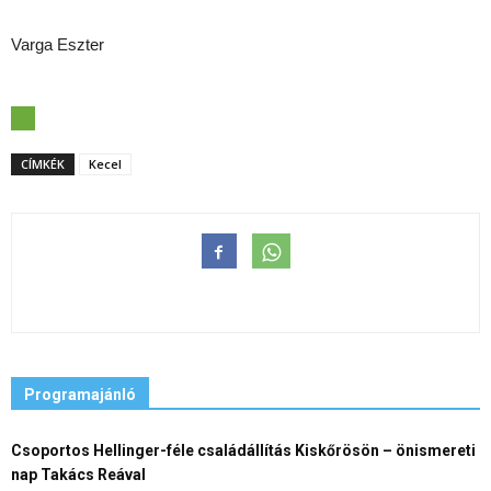
Varga Eszter
CÍMKÉK
Kecel
Programajánló
Csoportos Hellinger-féle családállítás Kiskőrösön – önismereti
nap Takács Reával