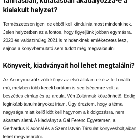
tanításban, kutatásban akadályozza-e a
kialakult helyzet?
Természetesen igen, de ebből kell kiindulnia most mindenkinek.
Jelen helyzetben az a fontos, hogy figyeljünk jobban egymásra.
2020 és valószínűleg 2021 is mindenkinek emlékezetes lesz,
sajnos a könyvbemutató sem tudott még megvalósulni.
Könyveit, kiadványait hol lehet megtalálni?
Az Anonymusról szóló könyv az első általam elkészített önálló
mű, melyben több keceli barátom is segítségemre volt; a
beszédes címlap és az arculat Vén Zoltánnak köszönhető. Eddig
leginkább tanulmányokat írtam. Úgy éreztem, hogy a téma
nagysága miatt kellő időt kell hagynom a kidolgozásra, nem
akartam sietni. A kiadványt a Gál Ferenc Egyetemen, a
Gerhardus Kiadónál és a Szent István Társulat könyvesboltjaiban
lehet megvásárolni.