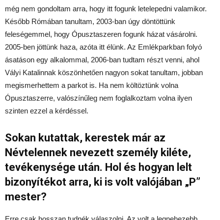
még nem gondoltam arra, hogy itt fogunk letelepedni valamikor.
Később Rómában tanultam, 2003-ban úgy döntöttünk
feleségemmel, hogy Ópusztaszeren fogunk házat vásárolni.
2005-ben jöttünk haza, azóta itt élünk. Az Emlékparkban folyó
ásatáson egy alkalommal, 2006-ban tudtam részt venni, ahol
Vályi Katalinnak köszönhetően nagyon sokat tanultam, jobban
megismerhettem a parkot is. Ha nem költöztünk volna
Ópusztaszerre, valószínűleg nem foglalkoztam volna ilyen
szinten ezzel a kérdéssel.
Sokan kutattak, kerestek már az
Névtelennek nevezett személy kiléte,
tevékenysége után. Hol és hogyan lelt
bizonyítékot arra, ki is volt valójában „P”
mester?
Erre csak hosszan tudnék válaszolni. Az volt a legnehezebb,