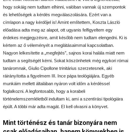
hogy sokáig nem tudtam elhinni, valóban vannak új szempontok
és lehetőségek a kérdés megválaszolására. Ezért van a
címlapon a nagy kérdőjel is! Amint említettem, Koszta László
előadása adta meg az alapot, ott ugyanis felfigyeltem egy
érdekes megjegyzésre, amit később nem tudtam elengedni. Ki is
kértem az ő véleményét a meglátásaimmal kapcsolatban.
Nagyon lelkesítette a „megfejtés”, sajnos korai halála miatt nem
tudtam a segítségét kérni. Sokat köszönhetek még egykori római
tanáromnak, Giulio Cipollone trinitárius szerzetesnek, aki
ráirányította a figyelmem III. Ince pápa teológiájára. Egyéb
munkáim mellett általában nyáron volt időm a kérdéssel
foglalkozni. A legfontosabb, hogy a korabeli
történelemszemléletből indultam ki, ami a szentírási tipológiára
épült. A többi már adta magát. El kell olvasni a könyvet.
Mint történész és tanár bizonyára nem
csak előadásaiban, hanem könyvekben is