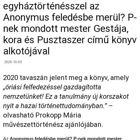
egyháztörténésszel az
Anonymus feledésbe merül? P-
nek mondott mester Gestája,
kora és Pusztaszer című könyv
alkotójával
2020-10-03
2020 tavaszán jelent meg a könyv, amely
„óriási felfedezéssel gazdagította
nemzetünket! Ez a tanulmány új korszakot
nyit a hazai történettudományban.” –
olvasható Prokopp Mária
művészettörténész ajánlójában.
Az
Anonymus feledésbe merül? P-nek mondott mester