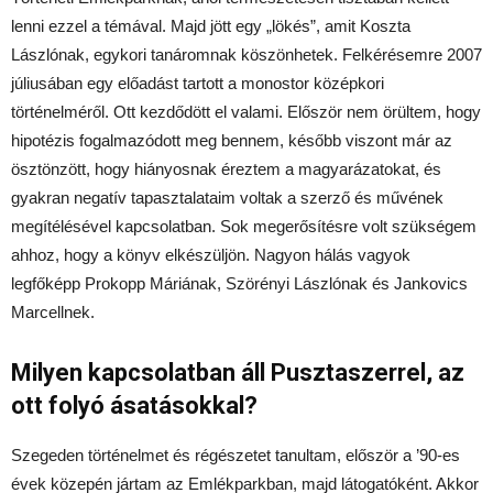
lenni ezzel a témával. Majd jött egy „lökés”, amit Koszta
Lászlónak, egykori tanáromnak köszönhetek. Felkérésemre 2007
júliusában egy előadást tartott a monostor középkori
történelméről. Ott kezdődött el valami. Először nem örültem, hogy
hipotézis fogalmazódott meg bennem, később viszont már az
ösztönzött, hogy hiányosnak éreztem a magyarázatokat, és
gyakran negatív tapasztalataim voltak a szerző és művének
megítélésével kapcsolatban. Sok megerősítésre volt szükségem
ahhoz, hogy a könyv elkészüljön. Nagyon hálás vagyok
legfőképp Prokopp Máriának, Szörényi Lászlónak és Jankovics
Marcellnek.
Milyen kapcsolatban áll Pusztaszerrel, az
ott folyó ásatásokkal?
Szegeden történelmet és régészetet tanultam, először a ’90-es
évek közepén jártam az Emlékparkban, majd látogatóként. Akkor