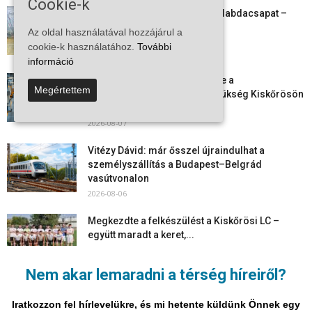
Cookie-k
Megszűnt a kiskőrösi női kézilabdacsapat –
egy korszak ért véget
Az oldal használatával hozzájárul a
2026-08-08
cookie-k használatához.
További
információ
Aktuális állásajánlatok: ezekre a
Megértettem
munkavállalókra van most szükség Kiskőrösön
és a...
2026-08-07
Vitézy Dávid: már ősszel újraindulhat a
személyszállítás a Budapest–Belgrád
vasútvonalon
2026-08-06
Megkezdte a felkészülést a Kiskőrösi LC –
együtt maradt a keret,...
2026-08-06
Nem akar lemaradni a térség híreiről?
Mi történik Európa felett? Ezért nem tud
szabadulni a kontinens a...
Iratkozzon fel hírlevelükre, és mi hetente küldünk Önnek egy