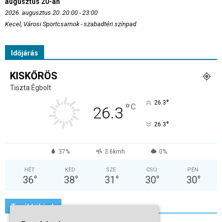
augusztus 20-án
2026. augusztus 20. 20:00 - 23:00
Kecel, Városi Sportcsarnok - szabadtéri színpad
Időjárás
KISKŐRÖS
Tiszta Égbolt
°
26.3
°
C
26.3
°
26.3
37%
3.6kmh
0%
HÉT
KED
SZE
CSÜ
PÉN
36
°
38
°
31
°
30
°
30
°
További hírek