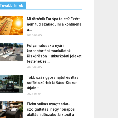
További hírek
Mi történik Európa felett? Ezért
nem tud szabadulni a kontinens
a...
2026-08-05
Folyamatosak a nyári
karbantartási munkálatok
Kiskőrösön – útburkolati jeleket
festenek és...
2026-08-05
Több száz gyorshajtót és ittas
sofőrt szűrtek ki Bács-Kiskun
útjain –...
2026-08-04
Elektronikus nyugtaadat-
szolgáltatás: négy hónapos
átállási időszakot biztosít a