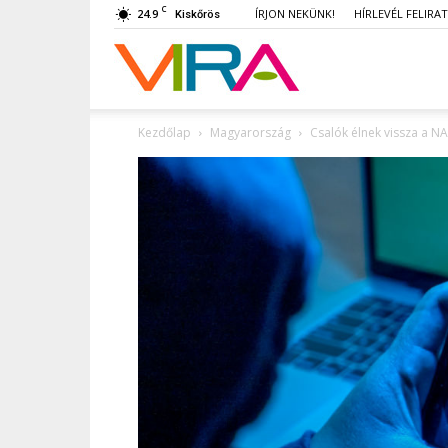
C
24.9
ÍRJON NEKÜNK!
HÍRLEVÉL FELIRA
Kiskőrös
VIRA
Kezdőlap
Magyarország
Csalók élnek vissza a N