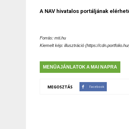
A NAV hivatalos portáljának elérhe
Forrás: mti.hu
Kiemelt kép: illusztráció (https://cdn.portfolio.hu/
MENÜAJÁNLATOK A MAI NAPRA
MEGOSZTÁS
Facebook