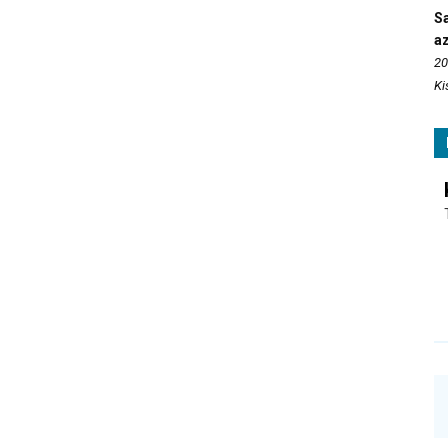
S
az
20
Ki