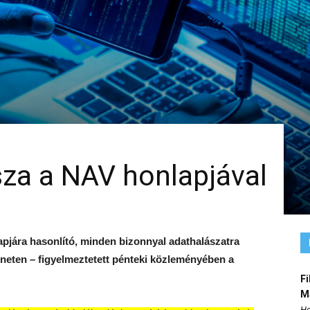
sza a NAV honlapjával
pjára hasonlító, minden bizonnyal adathalászatra
erneten – figyelmeztetett pénteki közleményében a
Fi
M
Ho