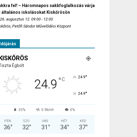
akkra fel! – Háromnapos sakkfoglalkozás várja
 általános iskolásokat Kiskőrösön
26. augusztus 12. 09:00 - 12:00
skőrös, Petőfi Sándor Művelődési Központ
Időjárás
KISKŐRÖS
Tiszta Égbolt
°
24.9
°
C
24.9
°
24.9
33%
0.9kmh
0%
PÉN
SZO
VAS
HÉT
KED
36
°
32
°
31
°
34
°
37
°