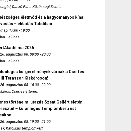
engőd, Dankó Pista Közösségi Színtér
gészséges életmód és a hagyományos kínai
rvoslás – előadás Tabdiban
lnap, 17:00 - 19:00
bdi, Faluház
ertAkadémia 2026
26. augusztus 08. 08:00 - 20:00
bdi, Faluház
ülönleges burgerélmények várnak a Cserfes
ill Teraszon Kiskőrösön!
26. augusztus 08. 16:00 - 22:00
skőrös, Cserfes étterem
nés történelmi utazás Szent Gellért életén
eresztül – különleges Templomkerti est
zsákon
26. augusztus 08. 19:00 - 21:00
sák, Katolikus templomkert