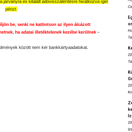
a járványra és kitalált adóvisszatérítésre hivatkozva ígér
Cs
pénzt.
E
o
jön be, senki ne kattintson az ilyen álcázott
Ho
tnek, ha adatai illetéktelenek kezébe kerülnek
–
Ta
ülmények között nem kér bankkártyaadatokat.
K
20
Ta
K
Gr
20
Ki
Ze
k
I
20
Iz