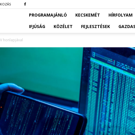
TKOZÁS
PROGRAMAJÁNLÓ
KECSKEMÉT
HÍRFOLYAM
IFJÚSÁG
KÖZÉLET
FEJLESZTÉSEK
GAZDA
AV honlapjával