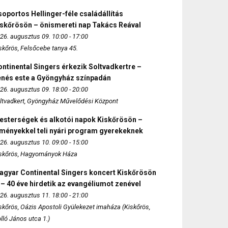
oportos Hellinger-féle családállítás
iskőrösön – önismereti nap Takács Reával
26. augusztus 09. 10:00 - 17:00
skőrös, Felsőcebe tanya 45.
ntinental Singers érkezik Soltvadkertre –
enés este a Gyöngyház színpadán
26. augusztus 09. 18:00 - 20:00
ltvadkert, Gyöngyház Művelődési Központ
esterségek és alkotói napok Kiskőrösön –
lményekkel teli nyári program gyerekeknek
26. augusztus 10. 09:00 - 15:00
skőrös, Hagyományok Háza
agyar Continental Singers koncert Kiskőrösön
 – 40 éve hirdetik az evangéliumot zenével
26. augusztus 11. 18:00 - 21:00
skőrös, Oázis Apostoli Gyülekezet imaháza (Kiskőrös,
lló János utca 1.)