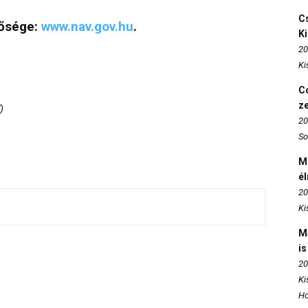
Cs
tősége:
www.nav.gov.hu
.
K
20
Ki
Co
z
)
20
So
M
é
20
Ki
M
is
20
Ki
Ho