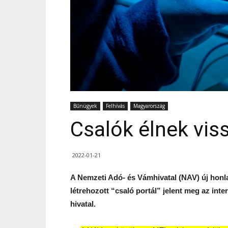
Bűnügyek
Felhívás
Magyarország
Csalók élnek vis
2022-01-21
A Nemzeti Adó- és Vámhivatal (NAV) új honla
létrehozott “csaló portál” jelent meg az int
hivatal.