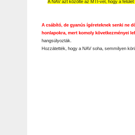
A NAV azt közölte az MTI-vel, hogy a felület 
A csábító, de gyanús ígéreteknek senki ne dől
honlapokra, mert komoly következményei lehe
hangsúlyozták.
Hozzátették, hogy a NAV soha, semmilyen kör