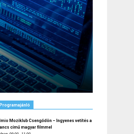
Programajánló
lmio Moziklub Csengődön – Ingyenes vetítés a
ancs című magyar filmmel
lnap, 09:00 - 11:00