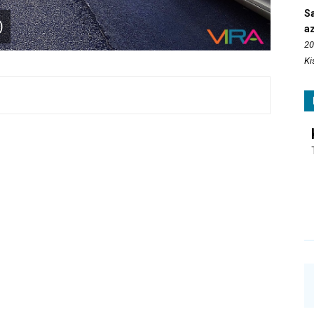
S
)
az
20
Ki