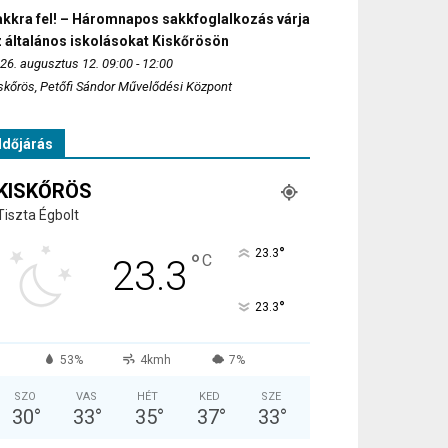
akkra fel! – Háromnapos sakkfoglalkozás várja
 általános iskolásokat Kiskőrösön
26. augusztus 12. 09:00 - 12:00
skőrös, Petőfi Sándor Művelődési Központ
Időjárás
KISKŐRÖS
Tiszta Égbolt
°
23.3
°
C
23.3
°
23.3
53%
4kmh
7%
SZO
VAS
HÉT
KED
SZE
30
°
33
°
35
°
37
°
33
°