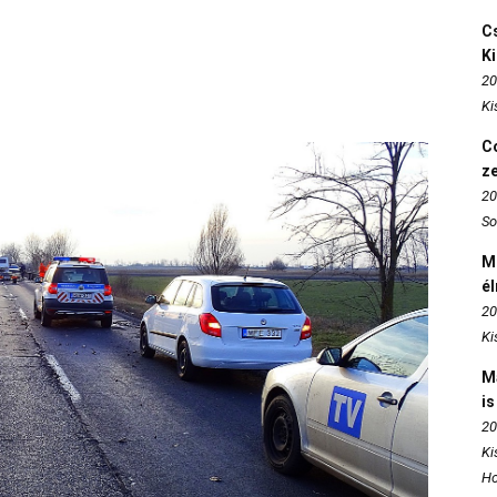
Cs
K
20
Ki
Co
z
20
So
M
é
20
Ki
M
is
20
Ki
Ho