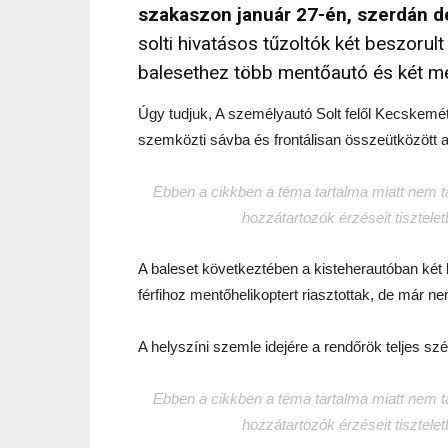
szakaszon január 27-én, szerdán d
solti hivatásos tűzoltók két beszorul
balesethez több mentőautó és két men
Úgy tudjuk, A személyautó Solt felől Kecskemét 
szemközti sávba és frontálisan összeütközött 
Ebben a cikkben a téma tartalma miatt nem tar
hozzátartozók érzéseit tisztele
A baleset következtében a kisteherautóban két 
férfihoz mentőhelikoptert riasztottak, de már n
A helyszíni szemle idejére a rendőrök teljes szé
Ebben a cikkben a téma tartalma miatt nem tar
hozzátartozók érzéseit tisztele