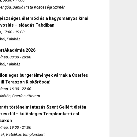
, 09:00 - 11:00
engőd, Dankó Pista Közösségi Színtér
gészséges életmód és a hagyományos kínai
rvoslás – előadás Tabdiban
, 17:00 - 19:00
bdi, Faluház
ertAkadémia 2026
lnap, 08:00 - 20:00
bdi, Faluház
ülönleges burgerélmények várnak a Cserfes
ill Teraszon Kiskőrösön!
lnap, 16:00 - 22:00
skőrös, Cserfes étterem
nés történelmi utazás Szent Gellért életén
eresztül – különleges Templomkerti est
zsákon
lnap, 19:00 - 21:00
sák, Katolikus templomkert