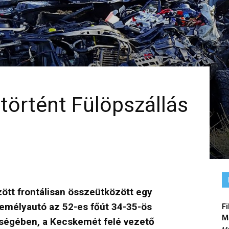
 történt Fülöpszállás
ött frontálisan összeütközött egy
zemélyautó az 52-es főút 34-35-ös
Fi
M
érségében, a Kecskemét felé vezető