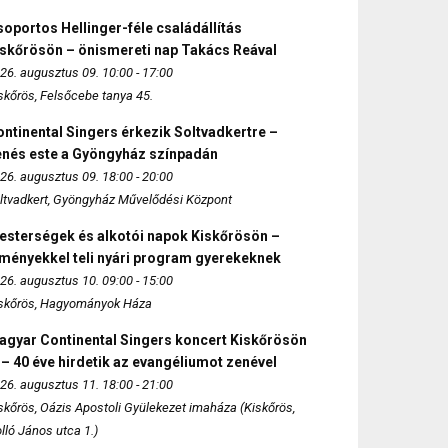
oportos Hellinger-féle családállítás
iskőrösön – önismereti nap Takács Reával
26. augusztus 09. 10:00 - 17:00
skőrös, Felsőcebe tanya 45.
ntinental Singers érkezik Soltvadkertre –
enés este a Gyöngyház színpadán
26. augusztus 09. 18:00 - 20:00
ltvadkert, Gyöngyház Művelődési Központ
esterségek és alkotói napok Kiskőrösön –
lményekkel teli nyári program gyerekeknek
26. augusztus 10. 09:00 - 15:00
skőrös, Hagyományok Háza
agyar Continental Singers koncert Kiskőrösön
 – 40 éve hirdetik az evangéliumot zenével
26. augusztus 11. 18:00 - 21:00
skőrös, Oázis Apostoli Gyülekezet imaháza (Kiskőrös,
lló János utca 1.)