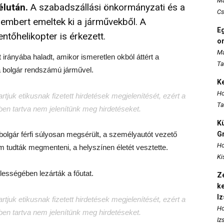
Ma
élután.
A szabadszállási önkormányzati és a
Cs
t embert emeltek ki a járművekből. A
E
tőhelikopter is érkezett.
o
Ma
irányába haladt, amikor ismeretlen okból áttért a
Ta
a bolgár rendszámú járművel.
K
Ho
tjuk etikusnak fizetett hirdetések megjelenítését, ezért a
Ta
tben tartva nem jelenítünk meg hirdetéseket.
K
bolgár férfi súlyosan megsérült, a személyautót vezető
Gr
Ho
em tudták megmenteni, a helyszínen életét vesztette.
Ki
lességében lezárták a főutat.
Ze
k
I
tjuk etikusnak fizetett hirdetések megjelenítését, ezért a
Ho
tben tartva nem jelenítünk meg hirdetéseket.
Iz