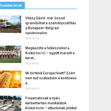
További hírek
Vitézy Dávid: már ősszel
újraindulhat a személyszállítás
a Budapest–Belgrád
vasútvonalon
2026-08-06
Megkezdte a felkészülést a
Kiskőrösi LC – együtt maradt a
keret,...
2026-08-06
Mi történik Európa felett? Ezért
nem tud szabadulni a kontinens
a...
2026-08-05
Folyamatosak a nyári
karbantartási munkálatok
Kiskőrösön – útburkolati jeleket