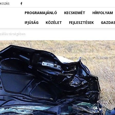
TKOZÁS
PROGRAMAJÁNLÓ
KECSKEMÉT
HÍRFOLYAM
IFJÚSÁG
KÖZÉLET
FEJLESZTÉSEK
GAZDA
szállás térségében