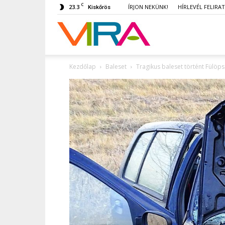
C
23.3
ÍRJON NEKÜNK!
HÍRLEVÉL FELIRA
Kiskőrös
VIRA
Kezdőlap
Baleset
Tragikus baleset történt Fülöp