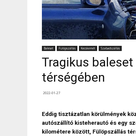
Baleset
Fülöpszállás
Kecskemét
Szabadszállás
Tragikus baleset
térségében
2022-01-27
Eddig tisztázatlan körülmények köz
autószállító kisteherautó és egy s
kilométere között, Fülöpszállás t