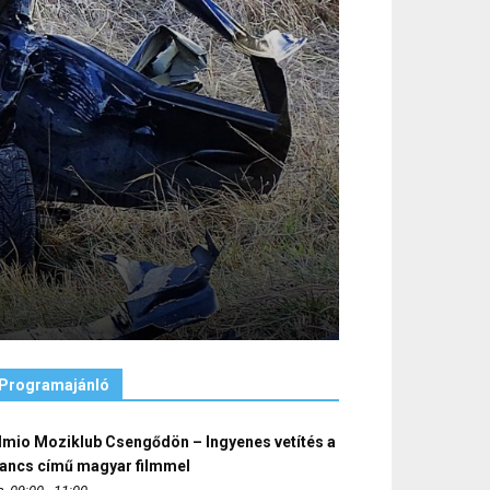
Programajánló
lmio Moziklub Csengődön – Ingyenes vetítés a
ancs című magyar filmmel