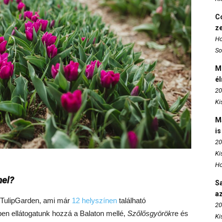
Co
z
Ho
So
M
é
20
Ki
M
is
20
Ki
Ho
nel?
S
az
TulipGarden, ami már
12 helyszínen
található
20
en ellátogatunk hozzá a Balaton mellé,
Szőlősgyörök
re és
Ki