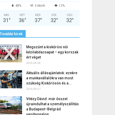
48%
3.6kmh
12%
VAS
HÉT
KED
SZE
CSÜ
31
°
36
°
37
°
32
°
32
°
További hírek
Megszűnt a kiskőrösi női
kézilabdacsapat – egy korszak
ért véget
2026-08-08
Aktuális állásajánlatok: ezekre
a munkavállalókra van most
szükség Kiskőrösön és a...
2026-08-07
Vitézy Dávid: már ősszel
újraindulhat a személyszállítás
a Budapest–Belgrád
vasútvonalon