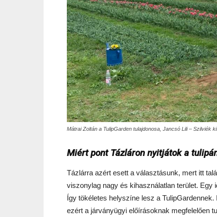
Mátrai Zoltán a TulipGarden tulajdonosa, Jancsó Lili – Szilviék 
Miért pont Tázláron nyitjátok a tulipá
Tázlárra azért esett a választásunk, mert itt talá
viszonylag nagy és kihasználatlan terület. Egy
Így tökéletes helyszíne lesz a TulipGardennek. 
ezért a járványügyi előírásoknak megfelelően tu