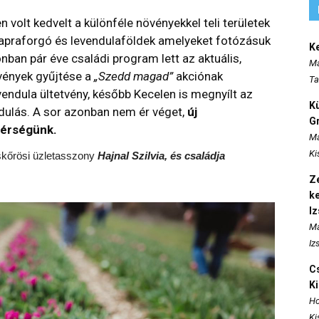
 volt kedvelt a különféle növényekkel teli területek
 napraforgó és levendulaföldek amelyeket fotózásuk
K
ban pár éve családi program lett az aktuális,
Ma
övények gyűjtése a
„Szedd magad”
akciónak
Ta
vendula ültetvény, később Kecelen is megnyílt az
K
ndulás. A sor azonban nem ér véget,
új
Gr
térségünk.
Ma
Ki
iskőrösi üzletasszony
Hajnal Szilvia, és családja
Ze
k
I
Ma
Iz
Cs
K
Ho
Ki