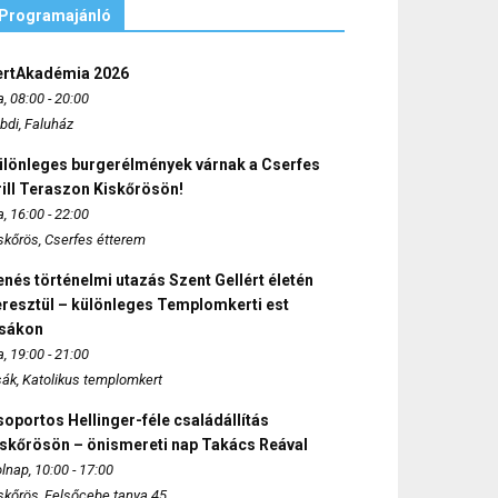
Programajánló
ertAkadémia 2026
, 08:00 - 20:00
bdi, Faluház
ülönleges burgerélmények várnak a Cserfes
ill Teraszon Kiskőrösön!
, 16:00 - 22:00
skőrös, Cserfes étterem
nés történelmi utazás Szent Gellért életén
eresztül – különleges Templomkerti est
zsákon
, 19:00 - 21:00
sák, Katolikus templomkert
oportos Hellinger-féle családállítás
iskőrösön – önismereti nap Takács Reával
lnap, 10:00 - 17:00
skőrös, Felsőcebe tanya 45.