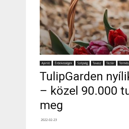
Ajánló
Érdekességek
Szépség
Tavasz
Tázlár
Termés
TulipGarden nyíli
– közel 90.000 t
meg
2022-02-23