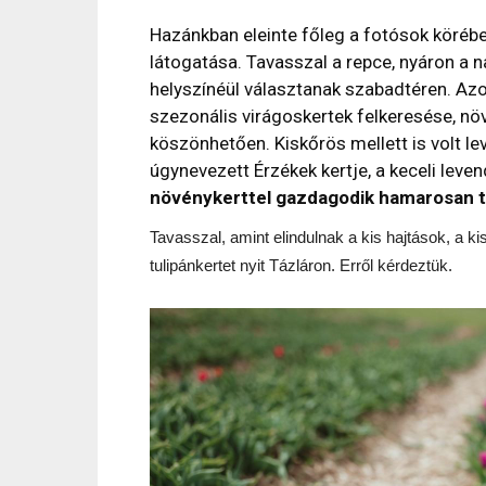
Hazánkban eleinte főleg a fotósok körében
látogatása. Tavasszal a repce, nyáron a
helyszínéül választanak szabadtéren. Azon
szezonális virágoskertek felkeresése, n
köszönhetően. Kiskőrös mellett is volt le
úgynevezett Érzékek kertje, a keceli leve
növénykerttel gazdagodik hamarosan 
Tavasszal, amint elindulnak a kis hajtások, a k
tulipánkertet nyit Tázláron. Erről kérdeztük.