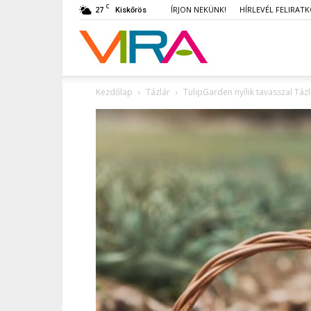
C
27
ÍRJON NEKÜNK!
HÍRLEVÉL FELIRAT
Kiskőrös
VIRA
Kezdőlap
Tázlár
TulipGarden nyílik tavasszal Táz