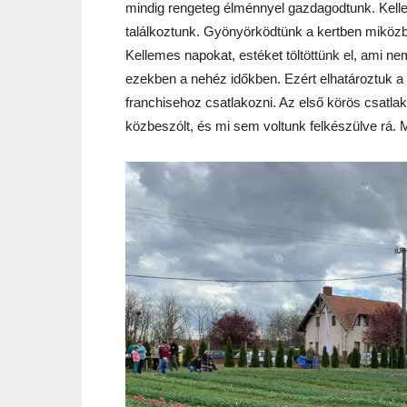
mindig rengeteg élménnyel gazdagodtunk. Kelleme
találkoztunk. Gyönyörködtünk a kertben miközb
Kellemes napokat, estéket töltöttünk el, ami n
ezekben a nehéz időkben. Ezért elhatároztuk a
franchisehoz csatlakozni. Az első körös csatl
közbeszólt, és mi sem voltunk felkészülve rá. Mo