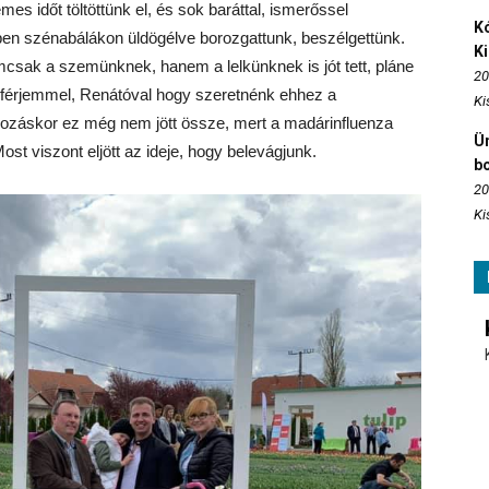
s időt töltöttünk el, és sok baráttal, ismerőssel
Kó
en szénabálákon üldögélve borozgattunk, beszélgettünk.
K
emcsak a szemünknek, hanem a lelkünknek is jót tett, pláne
20
 férjemmel, Renátóval hogy szeretnénk ehhez a
Ki
akozáskor ez még nem jött össze, mert a madárinfluenza
Ün
st viszont eljött az ideje, hogy belevágjunk.
b
20
Ki