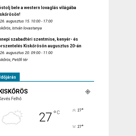
stolj bele a western lovaglás világába
iskőrösön!
26. augusztus 15. 10:00 - 17:00
skőrös, István lovastanya
nepi szabadtéri szentmise, kenyér- és
orszentelés Kiskőrösön augusztus 20-án
26. augusztus 20. 09:00 - 11:00
skőrös, Petőfi tér
Időjárás
KISKŐRÖS
Kevés Felhő
°
27
°
C
27
°
27