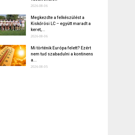
2026-08-06
Megkezdte a felkészülést a
Kiskőrösi LC – együtt maradt a
keret,...
2026-08-06
Mi történik Európa felett? Ezért
nem tud szabadulni a kontinens
a...
2026-08-05