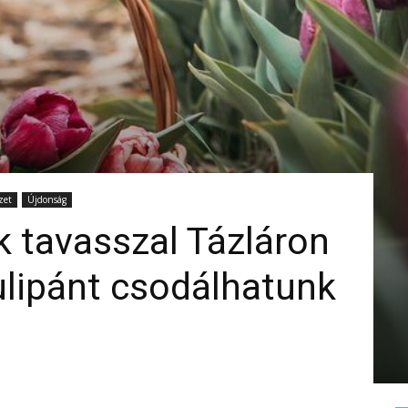
zet
Újdonság
k tavasszal Tázláron
ulipánt csodálhatunk