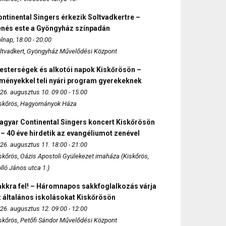
ntinental Singers érkezik Soltvadkertre –
enés este a Gyöngyház színpadán
lnap, 18:00 - 20:00
ltvadkert, Gyöngyház Művelődési Központ
esterségek és alkotói napok Kiskőrösön –
lményekkel teli nyári program gyerekeknek
26. augusztus 10. 09:00 - 15:00
skőrös, Hagyományok Háza
agyar Continental Singers koncert Kiskőrösön
 – 40 éve hirdetik az evangéliumot zenével
26. augusztus 11. 18:00 - 21:00
skőrös, Oázis Apostoli Gyülekezet imaháza (Kiskőrös,
lló János utca 1.)
akkra fel! – Háromnapos sakkfoglalkozás várja
 általános iskolásokat Kiskőrösön
26. augusztus 12. 09:00 - 12:00
skőrös, Petőfi Sándor Művelődési Központ