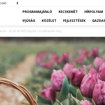
KOZÁS
PROGRAMAJÁNLÓ
KECSKEMÉT
HÍRFOLYAM
IFJÚSÁG
KÖZÉLET
FEJLESZTÉSEK
GAZDA
láron – közel 90.000 tulipánt csodálhatunk meg