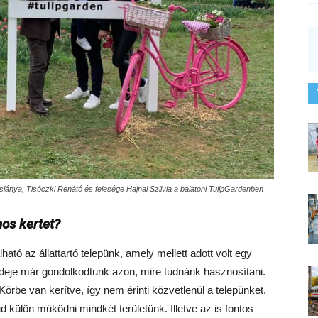
kislánya, Tisóczki Renátó és felesége Hajnal Szilvia a balatoni TulipGardenben
nos kertet?
lható az állattartó telepünk, amely mellett adott volt egy
 ideje már gondolkodtunk azon, mire tudnánk hasznosítani.
Körbe van kerítve, így nem érinti közvetlenül a telepünket,
d külön működni mindkét területünk. Illetve az is fontos