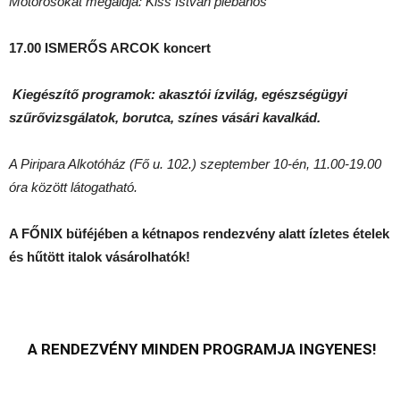
Motorosokat megáldja: Kiss István plébános
17.00
ISMERŐS ARCOK koncert
Kiegészítő programok:
akasztói ízvilág,
egészségügyi
szűrővizsgálatok,
borutca, színes vásári kavalkád.
A Piripara Alkotóház (Fő u. 102.) szeptember 10-én,
11.00-19.00
óra között látogatható.
A FŐNIX büféjében a kétnapos rendezvény alatt ízletes ételek
és hűtött italok vásárolhatók!
A RENDEZVÉNY MINDEN PROGRAMJA INGYENES!