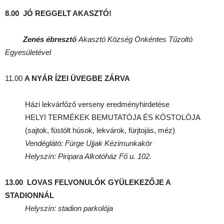
8.00 JÓ REGGELT AKASZTÓ!
Zenés ébresztő
Akasztó Község Önkéntes Tűzoltó
Egyesületével
11.00
A NYÁR ÍZEI ÜVEGBE ZÁRVA
Házi lekvárfőző verseny eredményhirdetése
HELYI TERMÉKEK BEMUTATÓJA ÉS KÓSTOLÓJA
(sajtok, füstölt húsok, lekvárok, fürjtojás, méz)
Vendéglátó: Fürge Ujjak Kézimunkakör
H
elyszín: Piripara Alkotóház Fő u. 102.
13.00
LOVAS FELVONULÓK GYÜLEKEZŐJE A
STADIONNÁL
Helyszín: stadion parkolója