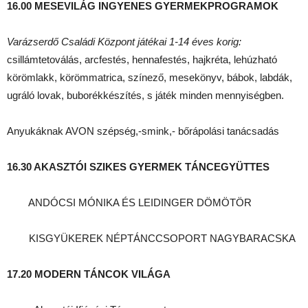
16.00
MESEVILÁG INGYENES GYERMEKPROGRAMOK
Varázserdő Családi Központ játékai 1-14 éves korig:
csillámtetoválás, arcfestés, hennafestés, hajkréta, lehúzható
körömlakk, körömmatrica, színező, mesekönyv, bábok, labdák,
ugráló lovak, buborékkészítés, s játék minden mennyiségben.
Anyukáknak AVON szépség,-smink,- bőrápolási tanácsadás
16.30 AKASZTÓI SZIKES GYERMEK TÁNCEGYÜTTES
ANDÓCSI MÓNIKA ÉS LEIDINGER DÖMÖTÖR
KISGYÜKEREK NÉPTÁNCCSOPORT NAGYBARACSKA
17.20 MODERN TÁNCOK VILÁGA