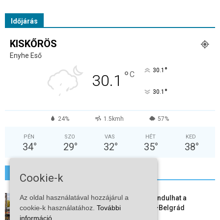
Időjárás
KISKŐRÖS
Enyhe Eső
°
30.1
°
C
30.1
°
30.1
24%
1.5kmh
57%
PÉN
SZO
VAS
HÉT
KED
34
°
29
°
32
°
35
°
38
°
További hírek
Cookie-k
Az oldal használatával hozzájárul a
Vitézy Dávid: már ősszel újraindulhat a
személyszállítás a Budapest–Belgrád
cookie-k használatához.
További
vasútvonalon
információ