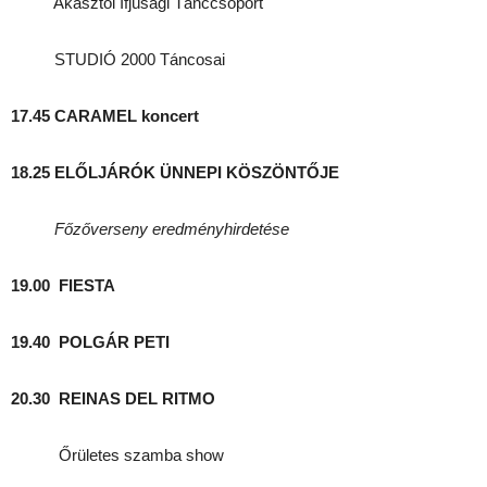
Akasztói Ifjúsági Tánccsoport
STUDIÓ 2000 Táncosai
17.45
CARAMEL koncert
18.25 ELŐLJÁRÓK ÜNNEPI KÖSZÖNTŐJE
Főzőverseny eredményhirdetése
19.00
FIESTA
19.40
POLGÁR PETI
20.30
REINAS DEL RITMO
Őrületes szamba show