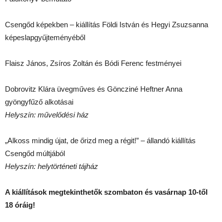
Csengőd képekben – kiállítás Földi István és Hegyi Zsuzsanna
képeslapgyűjteményéből
Flaisz János, Zsíros Zoltán és Bódi Ferenc festményei
Dobrovitz Klára üvegműves és Göncziné Heftner Anna
gyöngyfűző alkotásai
Helyszín: művelődési ház
„Alkoss mindig újat, de őrizd meg a régit!” – állandó kiállítás
Csengőd múltjából
Helyszín: helytörténeti tájház
A kiállítások megtekinthetők
szombaton és vasárnap 10-től
18 óráig!