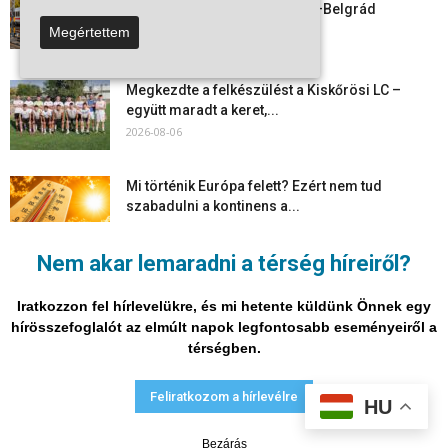
személyszállítás a Budapest–Belgrád
vasútvonalon
Megértettem
2026-08-06
Megkezdte a felkészülést a Kiskőrösi LC –
együtt maradt a keret,...
2026-08-06
Mi történik Európa felett? Ezért nem tud
szabadulni a kontinens a...
2026-08-05
Nem akar lemaradni a térség híreiről?
Folyamatosak a nyári karbantartási munkálatok
Kiskőrösön – útburkolati jeleket festenek és...
Iratkozzon fel hírlevelükre, és mi hetente küldünk Önnek egy
2026-08-05
hírösszefoglalót az elmúlt napok legfontosabb eseményeiről a
térségben.
Adatvédelmi nyilatkozat
Médiaajánlat
Impresszum
Feliratkozom a hírlevélre
HU
© Vira Média Kft.
Bezárás