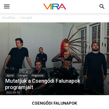
Kezdőlap
Csengőd
Ajánló
Csengőd
Programok
Mutatjuk a Csengődi Falunapok
programjait
2022-09-13
CSENGŐDI FALUNAPOK