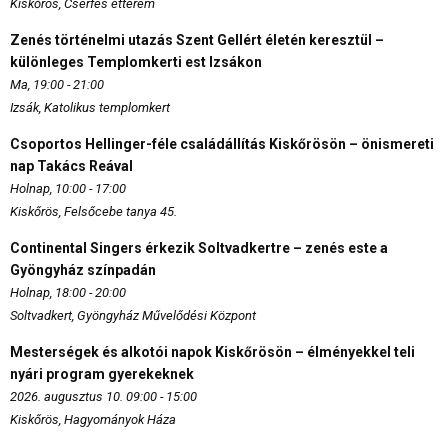
Kiskőrös, Cserfes étterem
Zenés történelmi utazás Szent Gellért életén keresztül –
különleges Templomkerti est Izsákon
Ma, 19:00 - 21:00
Izsák, Katolikus templomkert
Csoportos Hellinger-féle családállítás Kiskőrösön – önismereti
nap Takács Reával
Holnap, 10:00 - 17:00
Kiskőrös, Felsőcebe tanya 45.
Continental Singers érkezik Soltvadkertre – zenés este a
Gyöngyház színpadán
Holnap, 18:00 - 20:00
Soltvadkert, Gyöngyház Művelődési Központ
Mesterségek és alkotói napok Kiskőrösön – élményekkel teli
nyári program gyerekeknek
2026. augusztus 10. 09:00 - 15:00
Kiskőrös, Hagyományok Háza