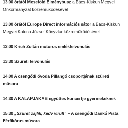
13.00 órától Meseföld Élménybusz
a Bács-Kiskun Megyei
Önkormányzat közreműködésével
13.00 órától Europe Direct információs sátor
a Bács-Kiskun
Megyei Katona József Könyvtár közreműködésével
13.00
Krich Zoltán motoros emlékfelvonulás
13.30 Szüreti felvonulás
14.00 A csengődi óvoda Pillangó csoportjának szüreti
műsora
14.30 A
KALAPJAKAB együttes koncertje gyermekeknek
15.30
„Szüret zajlik, kedv virul!”
– A csengődi Dankó Pista
Férfikórus műsora