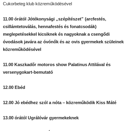
Cukorbeteg klub közreműködésével
11.00 órától Jótékonysági „szépítészet” (arcfestés,
csillámtetoválás, hennafestés és fonatcsodák)
meglepetésekkel kicsiknek és nagyoknak a csengődi
óvodások javára az óvónők és az ovis gyermekek szüleinek
közreműködésével
11.00 Kaszkadőr motoros show Palatinus Attilával és
versenygokart-bemutató
12.00 Ebéd
12.00 Jó ebédhez szól a nóta
– közreműködik
Kiss Máté
13.00 órától Ugrálóvár gyermekeknek