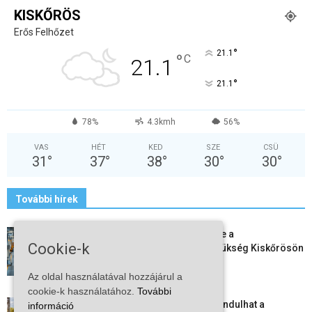
KISKŐRÖS
Erős Felhőzet
°
21.1
°
C
21.1
°
21.1
78%
4.3kmh
56%
VAS
HÉT
KED
SZE
CSÜ
31
°
37
°
38
°
30
°
30
°
További hírek
Aktuális állásajánlatok: ezekre a
Cookie-k
munkavállalókra van most szükség Kiskőrösön
és a...
Az oldal használatával hozzájárul a
2026-08-07
cookie-k használatához.
További
Vitézy Dávid: már ősszel újraindulhat a
információ