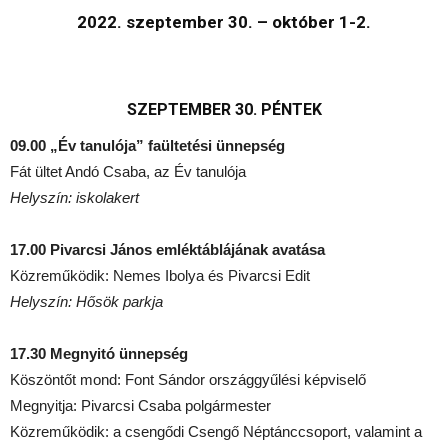
2022. szeptember 30. – október 1-2.
SZEPTEMBER 30. PÉNTEK
09.00 „Év tanulója” faültetési ünnepség
Fát ültet Andó Csaba, az Év tanulója
Helyszín: iskolakert
17.00 Pivarcsi János emléktáblájának avatása
Közreműködik: Nemes Ibolya és Pivarcsi Edit
Helyszín: Hősök parkja
17.30
Megnyitó ünnepség
Köszöntőt mond: Font Sándor országgyűlési képviselő
Megnyitja: Pivarcsi Csaba polgármester
Közreműködik: a csengődi Csengő Néptánccsoport, valamint a