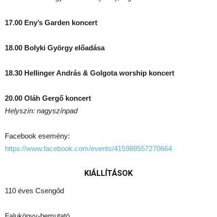
17.00 Eny’s Garden
koncert
18.00 Bolyki György
előadása
18.30 Hellinger András & Golgota worship
koncert
20.00 Oláh Gergő
koncert
Helyszín: nagyszínpad
Facebook esemény:
https://www.facebook.com/events/415988557270664
KIÁLLÍTÁSOK
110 éves Csengőd
Falukönyv-bemutató