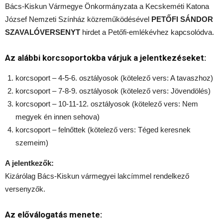
Bács-Kiskun Vármegye Önkormányzata a Kecskeméti Katona
József Nemzeti Színház közreműködésével
PETŐFI SÁNDOR
SZAVALÓVERSENYT
hirdet a Petőfi-emlékévhez kapcsolódva.
Az alábbi korcsoportokba várjuk a jelentkezéseket:
korcsoport – 4-5-6. osztályosok (kötelező vers: A tavaszhoz)
korcsoport – 7-8-9. osztályosok (kötelező vers: Jövendölés)
korcsoport – 10-11-12. osztályosok (kötelező vers: Nem
megyek én innen sehova)
korcsoport – felnőttek (kötelező vers: Téged keresnek
szemeim)
A jelentkezők:
Kizárólag Bács-Kiskun vármegyei lakcímmel rendelkező
versenyzők.
Az előválogatás menete: