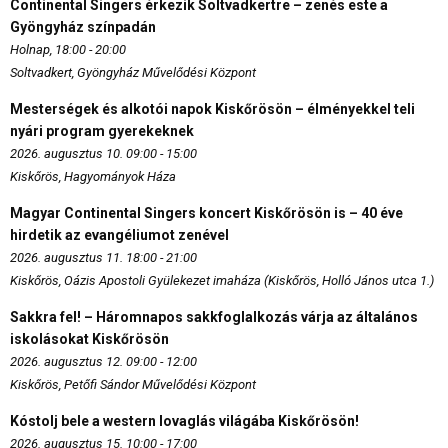
Continental Singers érkezik Soltvadkertre – zenés este a
Gyöngyház színpadán
Holnap, 18:00 - 20:00
Soltvadkert, Gyöngyház Művelődési Központ
Mesterségek és alkotói napok Kiskőrösön – élményekkel teli
nyári program gyerekeknek
2026. augusztus 10. 09:00 - 15:00
Kiskőrös, Hagyományok Háza
Magyar Continental Singers koncert Kiskőrösön is – 40 éve
hirdetik az evangéliumot zenével
2026. augusztus 11. 18:00 - 21:00
Kiskőrös, Oázis Apostoli Gyülekezet imaháza (Kiskőrös, Holló János utca 1.)
Sakkra fel! – Háromnapos sakkfoglalkozás várja az általános
iskolásokat Kiskőrösön
2026. augusztus 12. 09:00 - 12:00
Kiskőrös, Petőfi Sándor Művelődési Központ
Kóstolj bele a western lovaglás világába Kiskőrösön!
2026. augusztus 15. 10:00 - 17:00