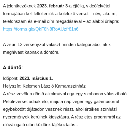
A jelentkezőknek
2023. február 3
-a éjfélig, videófelvétel
formájában kell feltölteniük a kötelező verset – név, lakcím,
telefonszám és e-mail cím megadásával – az alábbi űrlapra:
https://forms.gle/QkF8N8RoAUzfr81n6
A zsűri 12 versenyzőt választ minden kategóriából, akik
meghívást kapnak a döntőre.
A döntő:
Időpont:
2023. március 1.
Helyszín: Kelemen László Kamaraszínház
A résztvevők a döntő alkalmával egy-egy szabadon választható
Petőfi-verset adnak elő, majd a nap végén egy gálaműsorral
egybekötött díjátadón vesznek részt, ahol értékes színházi
nyeremények kerülnek kiosztásra. A részletes programról az
előválogató után küldünk tájékoztatást.