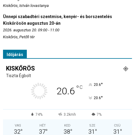
Kiskőrös, István lovastanya
Ünnepi szabadtéri szentmise, kenyér- és borszentelés
Kiskőrösön augusztus 20-án
2026. augusztus 20. 09:00 - 11:00
Kiskőrös, Petőfi tér
Időjárás
KISKŐRÖS
Tiszta Égbolt
°
20.6
°
C
20.6
°
20.6
74%
3.2kmh
7%
VAS
HÉT
KED
SZE
CSÜ
32
°
37
°
38
°
31
°
31
°