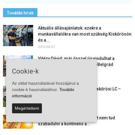
További hírek
Aktuális állásajánlatok: ezekre a
munkavállalókra van most szükség Kiskőrösön
és a...
2026-08-07
Vitézy Dávid: már ősszel újraindulhat a
személyszállítás a Budapest–Belgrád
Cookie-k
vasútvonalon
2026-08-06
Az oldal használatával hozzájárul a
Megkezdte a felkészülést a Kiskőrösi LC –
cookie-k használatához.
További
együtt maradt a keret,...
információ
2026-08-06
Megértettem
Mi történik Európa felett? Ezért nem tud
szabadulni a kontinens a...
2026-08-05