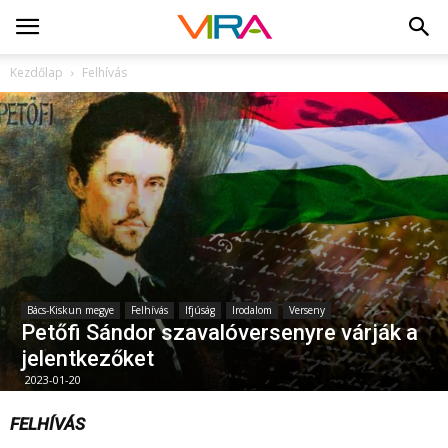
Kezdőlap
Felhívás
Bács-Kiskun megye
Felhívás
Ifjúság
Irodalom
Verseny
Petőfi Sándor szavalóversenyre várják a
jelentkezőket
2023-01-20
FELHÍVÁS