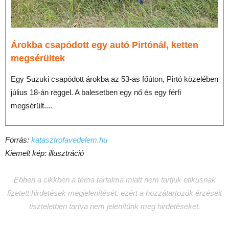
Árokba csapódott egy autó Pirtónál, ketten
megsérültek
Egy Suzuki csapódott árokba az 53-as főúton, Pirtó közelében
július 18-án reggel. A balesetben egy nő és egy férfi
megsérült....
Forrás:
katasztrofavedelem.hu
Kiemelt kép: illusztráció
Ebben a cikkben a téma tartalma miatt nem tartjuk etikusnak
fizetett hirdetések megjelenítését, ezért a hozzátartozók érzéseit
tiszteletben tartva nem jelenítünk meg hirdetéseket.