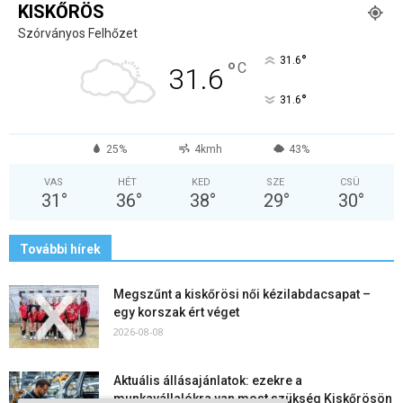
KISKŐRÖS
Szórványos Felhőzet
°
31.6
°
C
31.6
°
31.6
25%
4kmh
43%
VAS
HÉT
KED
SZE
CSÜ
31
°
36
°
38
°
29
°
30
°
További hírek
Megszűnt a kiskőrösi női kézilabdacsapat –
egy korszak ért véget
2026-08-08
Aktuális állásajánlatok: ezekre a
munkavállalókra van most szükség Kiskőrösön