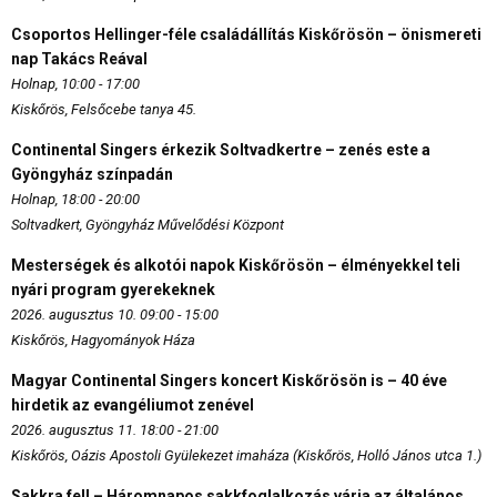
Csoportos Hellinger-féle családállítás Kiskőrösön – önismereti
nap Takács Reával
Holnap, 10:00 - 17:00
Kiskőrös, Felsőcebe tanya 45.
Continental Singers érkezik Soltvadkertre – zenés este a
Gyöngyház színpadán
Holnap, 18:00 - 20:00
Soltvadkert, Gyöngyház Művelődési Központ
Mesterségek és alkotói napok Kiskőrösön – élményekkel teli
nyári program gyerekeknek
2026. augusztus 10. 09:00 - 15:00
Kiskőrös, Hagyományok Háza
Magyar Continental Singers koncert Kiskőrösön is – 40 éve
hirdetik az evangéliumot zenével
2026. augusztus 11. 18:00 - 21:00
Kiskőrös, Oázis Apostoli Gyülekezet imaháza (Kiskőrös, Holló János utca 1.)
Sakkra fel! – Háromnapos sakkfoglalkozás várja az általános