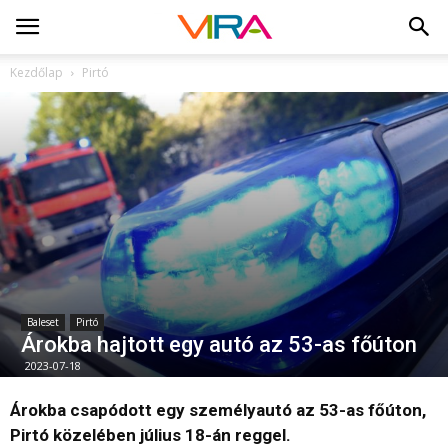
Kezdőlap
Pirtó
Baleset
Pirtó
Árokba hajtott egy autó az 53-as főúton
2023-07-18
Árokba csapódott egy személyautó az 53-as főúton,
Pirtó közelében július 18-án reggel.