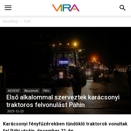
Kezdőlap
Páhi
ADVENT
Beszámoló
Páhi
Első alkalommal szerveztek karácsonyi
traktoros felvonulást Páhin
2023-12-23
Karácsonyi fényfűzérekben tündöklő traktorok vonultak
fel Páhi utcáin, december 21-én.