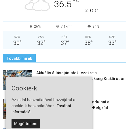
°
C
36.5
°
36.5
26%
7.1kmh
84%
SZO
VAS
HÉT
KED
SZE
30
°
32
°
37
°
38
°
33
°
További hírek
Aktuális állásajánlatok: ezekre a
munkavállalókra van most szükség Kiskőrösön
és a...
Cookie-k
2026-08-07
Az oldal használatával hozzájárul a
Vitézy Dávid: már ősszel újraindulhat a
cookie-k használatához.
További
személyszállítás a Budapest–Belgrád
információ
vasútvonalon
2026-08-06
Megértettem