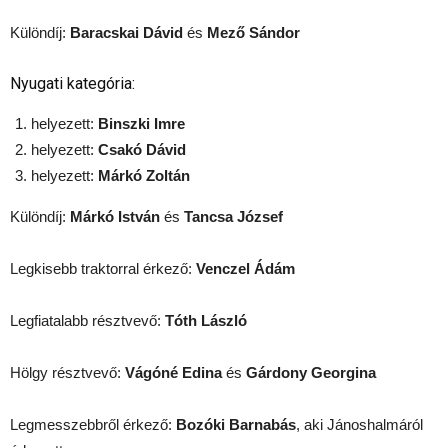
Különdíj:
Baracskai Dávid
és
Mező Sándor
Nyugati kategória:
helyezett:
Binszki Imre
helyezett:
Csakó Dávid
helyezett:
Márkó Zoltán
Különdíj:
Márkó István
és
Tancsa József
Legkisebb traktorral érkező:
Venczel Ádám
Legfiatalabb résztvevő:
Tóth László
Hölgy résztvevő:
Vágóné Edina
és
Gárdony Georgina
Legmesszebbről érkező:
Bozóki Barnabás
, aki Jánoshalmáról