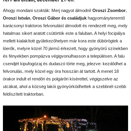
Ahogy mondani szokták: Merj nagyot álmodni!
Oroszi Zsombor
,
Oroszi István
,
Oroszi Gábor és családjuk
hagyományteremtő
karácsonyi traktoros felvonulást álmodott és rendezett meg, mely
hatalmas sikert aratott csütörtök este a faluban. A helyi focipálya
mellett kialakított gyülekezőhelyen már kora este dübörögtek a
lóerők, melyre közel 70 jármű érkezett, hogy gyönyörű színekben
és fényekben pompázva végigvonulhasson a településen. A falu
csendjét kipufogózaj és dudaszó törte meg, jelezve: kezdődhet a
felvonulás, mely közel egy óra hosszán át tartott. A menet 18
órakor indult el rendőri és polgárőri kísérettel, végigszelve az
utcákat, ahol a község lakói gyönyörködhettek a szebbnél szebb
feldíszített traktorban.