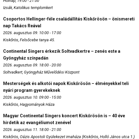
Holnap, 19:00 - 21:00
Izsák, Katolikus templomkert
Csoportos Hellinger-féle családállítás Kiskőrösön – önismereti
nap Takács Reával
2026. augusztus 09. 10:00 - 17:00
Kiskőrös, Felsőcebe tanya 45.
Continental Singers érkezik Soltvadkertre – zenés este a
Gyöngyház színpadán
2026. augusztus 09. 18:00 - 20:00
Soltvadkert, Gyöngyház Művelődési Központ
Mesterségek és alkotói napok Kiskőrösön – élményekkel teli
nyári program gyerekeknek
2026. augusztus 10. 09:00 - 15:00
Kiskőrös, Hagyományok Háza
Magyar Continental Singers koncert Kiskőrösön is – 40 éve
hirdetik az evangéliumot zenével
2026. augusztus 11. 18:00 - 21:00
Kiskőrös, Oázis Apostoli Gyülekezet imaháza (Kiskőrös, Holló János utca 1.)