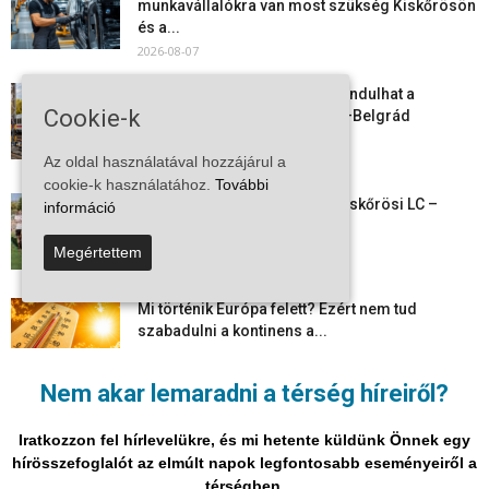
munkavállalókra van most szükség Kiskőrösön
és a...
2026-08-07
Vitézy Dávid: már ősszel újraindulhat a
Cookie-k
személyszállítás a Budapest–Belgrád
vasútvonalon
Az oldal használatával hozzájárul a
2026-08-06
cookie-k használatához.
További
Megkezdte a felkészülést a Kiskőrösi LC –
információ
együtt maradt a keret,...
2026-08-06
Megértettem
Mi történik Európa felett? Ezért nem tud
szabadulni a kontinens a...
2026-08-05
Nem akar lemaradni a térség híreiről?
Folyamatosak a nyári karbantartási munkálatok
Kiskőrösön – útburkolati jeleket festenek és...
Iratkozzon fel hírlevelükre, és mi hetente küldünk Önnek egy
2026-08-05
hírösszefoglalót az elmúlt napok legfontosabb eseményeiről a
térségben.