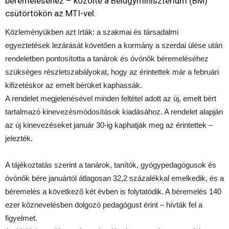
béremeléséhez – közölte a Belügyminisztérium (BM)
csütörtökön az MTI-vel.
Közleményükben azt írták: a szakmai és társadalmi
egyeztetések lezárását követően a kormány a szerdai ülése után
rendeletben pontosította a tanárok és óvónők béremeléséhez
szükséges részletszabályokat, hogy az érintettek már a februári
kifizetéskor az emelt bérüket kaphassák.
A rendelet megjelenésével minden feltétel adott az új, emelt bért
tartalmazó kinevezésmódosítások kiadásához. A rendelet alapján
az új kinevezéseket január 30-ig kaphatják meg az érintettek –
jelezték.
A tájékoztatás szerint a tanárok, tanítók, gyógypedagógusok és
óvónők bére januártól átlagosan 32,2 százalékkal emelkedik, és a
béremelés a következő két évben is folytatódik. A béremelés 140
ezer köznevelésben dolgozó pedagógust érint – hívták fel a
figyelmet.