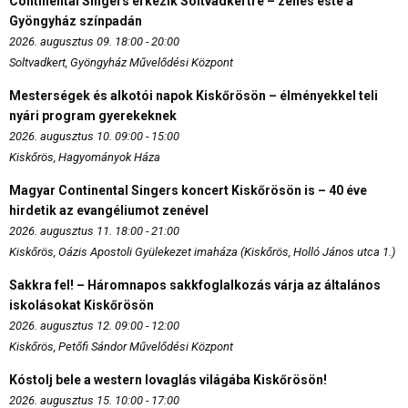
Continental Singers érkezik Soltvadkertre – zenés este a
Gyöngyház színpadán
2026. augusztus 09. 18:00 - 20:00
Soltvadkert, Gyöngyház Művelődési Központ
Mesterségek és alkotói napok Kiskőrösön – élményekkel teli
nyári program gyerekeknek
2026. augusztus 10. 09:00 - 15:00
Kiskőrös, Hagyományok Háza
Magyar Continental Singers koncert Kiskőrösön is – 40 éve
hirdetik az evangéliumot zenével
2026. augusztus 11. 18:00 - 21:00
Kiskőrös, Oázis Apostoli Gyülekezet imaháza (Kiskőrös, Holló János utca 1.)
Sakkra fel! – Háromnapos sakkfoglalkozás várja az általános
iskolásokat Kiskőrösön
2026. augusztus 12. 09:00 - 12:00
Kiskőrös, Petőfi Sándor Művelődési Központ
Kóstolj bele a western lovaglás világába Kiskőrösön!
2026. augusztus 15. 10:00 - 17:00