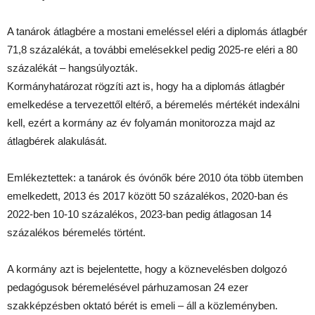
A tanárok átlagbére a mostani emeléssel eléri a diplomás átlagbér
71,8 százalékát, a további emelésekkel pedig 2025-re eléri a 80
százalékát – hangsúlyozták.
Kormányhatározat rögzíti azt is, hogy ha a diplomás átlagbér
emelkedése a tervezettől eltérő, a béremelés mértékét indexálni
kell, ezért a kormány az év folyamán monitorozza majd az
átlagbérek alakulását.
Emlékeztettek: a tanárok és óvónők bére 2010 óta több ütemben
emelkedett, 2013 és 2017 között 50 százalékos, 2020-ban és
2022-ben 10-10 százalékos, 2023-ban pedig átlagosan 14
százalékos béremelés történt.
A kormány azt is bejelentette, hogy a köznevelésben dolgozó
pedagógusok béremelésével párhuzamosan 24 ezer
szakképzésben oktató bérét is emeli – áll a közleményben.