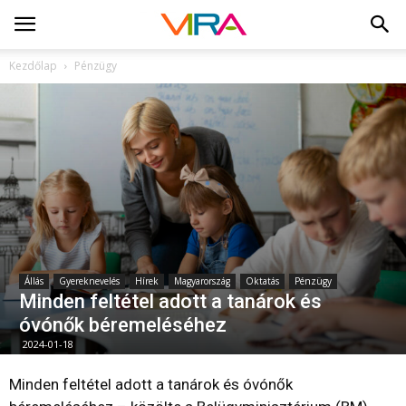
Kezdőlap
Pénzügy
Állás
Gyereknevelés
Hírek
Magyarország
Oktatás
Pénzügy
Minden feltétel adott a tanárok és
óvónők béremeléséhez
2024-01-18
Minden feltétel adott a tanárok és óvónők