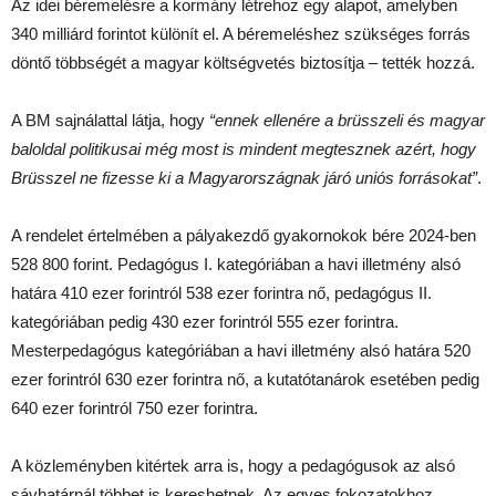
Az idei béremelésre a kormány létrehoz egy alapot, amelyben
340 milliárd forintot különít el. A béremeléshez szükséges forrás
döntő többségét a magyar költségvetés biztosítja – tették hozzá.
A BM sajnálattal látja, hogy
“ennek ellenére a brüsszeli és magyar
baloldal politikusai még most is mindent megtesznek azért, hogy
Brüsszel ne fizesse ki a Magyarországnak járó uniós forrásokat”
.
A rendelet értelmében a pályakezdő gyakornokok bére 2024-ben
528 800 forint. Pedagógus I. kategóriában a havi illetmény alsó
határa 410 ezer forintról 538 ezer forintra nő, pedagógus II.
kategóriában pedig 430 ezer forintról 555 ezer forintra.
Mesterpedagógus kategóriában a havi illetmény alsó határa 520
ezer forintról 630 ezer forintra nő, a kutatótanárok esetében pedig
640 ezer forintról 750 ezer forintra.
A közleményben kitértek arra is, hogy a pedagógusok az alsó
sávhatárnál többet is kereshetnek. Az egyes fokozatokhoz