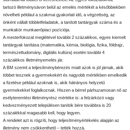
tartozó illetménysávon belül az emelés mértékét a későbbiekben
növelheti például a szakmai gyakorlati idő, a végzettség, az
önként vállalt többletfeladatok, a tanított tantárgyak száma és a
munkakör munkaerőpiaci pozíciója.
A mesterfokozat meglétével további 2 százalékos, egyes kiemelt
tantárgyak tanítása (matematika, kémia, biológia, fizika, földrajz,
természettudomány, digitális kultúra) esetén további 4
százalékos illetményemelés jár.
A BM szerint a teljesítménybérezés miatt azok is jól járnak, akik
többet tesznek a gyermekekért és nagyobb mértékben emelkedik
a fizetése például azoknak is, akik hátrányos helyzetű
gyermekekkel foglalkoznak. Hiszen a bérrel párhuzamosan nő az
esélyteremtési illetményrész mértéke is: a felzárkózó vagy
kedvezményezett településen tanítók bére továbbra is 20
százalékkal magasabb kell, hogy legyen.
A rendelet azt is rögzíti, hogy teljesítményértékelés alapján az
illetmény nem csökkenthető – tették hozzá.