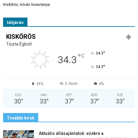
Kiskőrös, István lovastanya
Időjárás
KISKŐRÖS
Tiszta Égbolt
°
34.3
°
C
34.3
°
34.3
26%
5.7kmh
4%
SZO
VAS
HÉT
KED
SZE
30
°
33
°
37
°
37
°
33
°
További hírek
Aktuális állásajánlatok: ezekre a