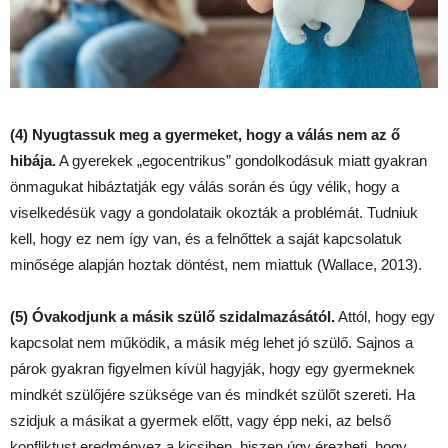
(4) Nyugtassuk meg a gyermeket, hogy a válás nem az ő
hibája.
A gyerekek „egocentrikus” gondolkodásuk miatt gyakran
önmagukat hibáztatják egy válás során és úgy vélik, hogy a
viselkedésük vagy a gondolataik okozták a problémát. Tudniuk
kell, hogy ez nem így van, és a felnőttek a saját kapcsolatuk
minősége alapján hoztak döntést, nem miattuk (Wallace, 2013).
(5) Óvakodjunk a másik szülő szidalmazásától.
Attól, hogy egy
kapcsolat nem működik, a másik még lehet jó szülő. Sajnos a
párok gyakran figyelmen kívül hagyják, hogy egy gyermeknek
mindkét szülőjére szüksége van és mindkét szülőt szereti. Ha
szidjuk a másikat a gyermek előtt, vagy épp neki, az belső
konfliktust eredményez a kicsiben, hiszen úgy érezheti, hogy