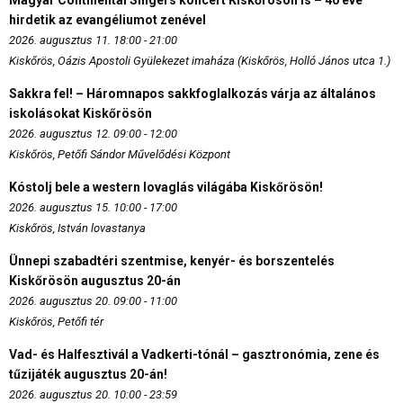
Magyar Continental Singers koncert Kiskőrösön is – 40 éve
hirdetik az evangéliumot zenével
2026. augusztus 11. 18:00 - 21:00
Kiskőrös, Oázis Apostoli Gyülekezet imaháza (Kiskőrös, Holló János utca 1.)
Sakkra fel! – Háromnapos sakkfoglalkozás várja az általános
iskolásokat Kiskőrösön
2026. augusztus 12. 09:00 - 12:00
Kiskőrös, Petőfi Sándor Művelődési Központ
Kóstolj bele a western lovaglás világába Kiskőrösön!
2026. augusztus 15. 10:00 - 17:00
Kiskőrös, István lovastanya
Ünnepi szabadtéri szentmise, kenyér- és borszentelés
Kiskőrösön augusztus 20-án
2026. augusztus 20. 09:00 - 11:00
Kiskőrös, Petőfi tér
Vad- és Halfesztivál a Vadkerti-tónál – gasztronómia, zene és
tűzijáték augusztus 20-án!
2026. augusztus 20. 10:00 - 23:59