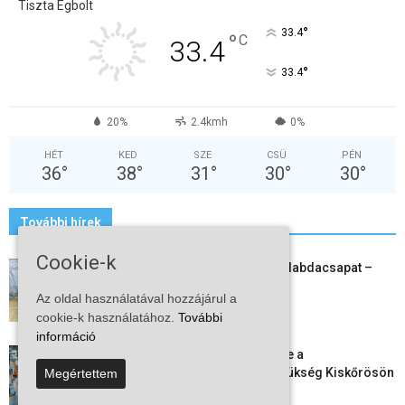
Tiszta Égbolt
°
33.4
°
C
33.4
°
33.4
20%
2.4kmh
0%
HÉT
KED
SZE
CSÜ
PÉN
36
°
38
°
31
°
30
°
30
°
További hírek
Cookie-k
Megszűnt a kiskőrösi női kézilabdacsapat –
egy korszak ért véget
Az oldal használatával hozzájárul a
2026-08-08
cookie-k használatához.
További
információ
Aktuális állásajánlatok: ezekre a
munkavállalókra van most szükség Kiskőrösön
Megértettem
és a...