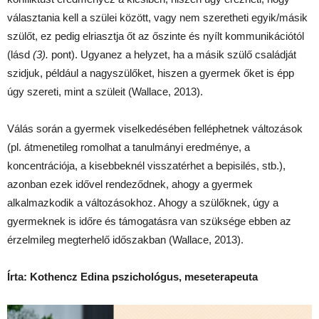
választania kell a szülei között, vagy nem szeretheti egyik/másik
szülőt, ez pedig elriasztja őt az őszinte és nyílt kommunikációtól
(lásd
(3).
pont). Ugyanez a helyzet, ha a másik szülő családját
szidjuk, például a nagyszülőket, hiszen a gyermek őket is épp
úgy szereti, mint a szüleit (Wallace, 2013).
Válás során a gyermek viselkedésében felléphetnek változások
(pl. átmenetileg romolhat a tanulmányi eredménye, a
koncentrációja, a kisebbeknél visszatérhet a bepisilés, stb.),
azonban ezek idővel rendeződnek, ahogy a gyermek
alkalmazkodik a változásokhoz. Ahogy a szülőknek, úgy a
gyermeknek is időre és támogatásra van szüksége ebben az
érzelmileg megterhelő időszakban (Wallace, 2013).
Írta: Kothencz Edina pszichológus, meseterapeuta