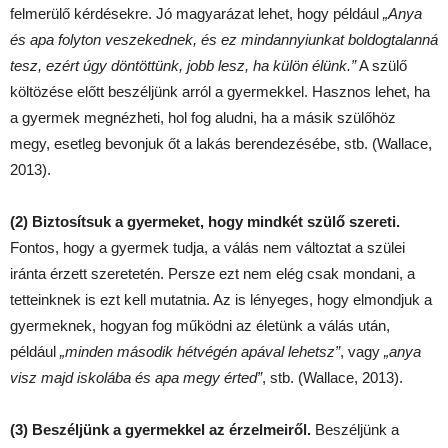
felmerülő kérdésekre. Jó magyarázat lehet, hogy például
„Anya
és apa folyton veszekednek, és ez mindannyiunkat boldogtalanná
tesz, ezért úgy döntöttünk, jobb lesz, ha külön élünk.”
A szülő
költözése előtt beszéljünk arról a gyermekkel. Hasznos lehet, ha
a gyermek megnézheti, hol fog aludni, ha a másik szülőhöz
megy, esetleg bevonjuk őt a lakás berendezésébe, stb. (Wallace,
2013).
(2) Biztosítsuk a gyermeket, hogy mindkét szülő szereti.
Fontos, hogy a gyermek tudja, a válás nem változtat a szülei
iránta érzett szeretetén. Persze ezt nem elég csak mondani, a
tetteinknek is ezt kell mutatnia. Az is lényeges, hogy elmondjuk a
gyermeknek, hogyan fog működni az életünk a válás után,
például
„minden második hétvégén apával lehetsz”
, vagy
„anya
visz majd iskolába és apa megy érted”
, stb. (Wallace, 2013).
(3) Beszéljünk a gyermekkel az érzelmeiről.
Beszéljünk a