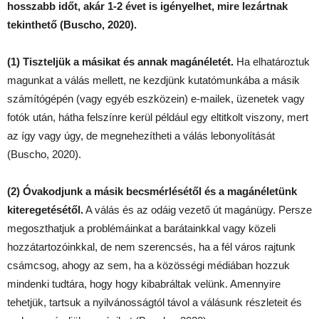
hosszabb időt, akár 1-2 évet is igényelhet, mire lezártnak
tekinthető (Buscho, 2020).
(1) Tiszteljük a másikat és annak magánéletét.
Ha elhatároztuk
magunkat a válás mellett, ne kezdjünk kutatómunkába a másik
számítógépén (vagy egyéb eszközein) e-mailek, üzenetek vagy
fotók után, hátha felszínre kerül például egy eltitkolt viszony, mert
az így vagy úgy, de megnehezítheti a válás lebonyolítását
(Buscho, 2020).
(2) Óvakodjunk a másik becsmérlésétől és a magánéletünk
kiteregetésétől.
A válás és az odáig vezető út magánügy. Persze
megoszthatjuk a problémáinkat a barátainkkal vagy közeli
hozzátartozóinkkal, de nem szerencsés, ha a fél város rajtunk
csámcsog, ahogy az sem, ha a közösségi médiában hozzuk
mindenki tudtára, hogy hogy kibabráltak velünk. Amennyire
tehetjük, tartsuk a nyilvánosságtól távol a válásunk részleteit és