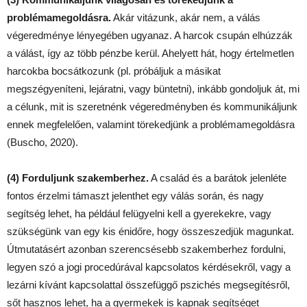
problémamegoldásra.
Akár vitázunk, akár nem, a válás
végeredménye lényegében ugyanaz. A harcok csupán elhúzzák
a válást, így az több pénzbe kerül. Ahelyett hát, hogy értelmetlen
harcokba bocsátkozunk (pl. próbáljuk a másikat
megszégyeníteni, lejáratni, vagy büntetni), inkább gondoljuk át, mi
a célunk, mit is szeretnénk végeredményben és kommunikáljunk
ennek megfelelően, valamint törekedjünk a problémamegoldásra
(Buscho, 2020).
(4) Forduljunk szakemberhez.
A család és a barátok jelenléte
fontos érzelmi támaszt jelenthet egy válás során, és nagy
segítség lehet, ha például felügyelni kell a gyerekekre, vagy
szükségünk van egy kis énidőre, hogy összeszedjük magunkat.
Útmutatásért azonban szerencsésebb szakemberhez fordulni,
legyen szó a jogi procedúrával kapcsolatos kérdésekről, vagy a
lezárni kívánt kapcsolattal összefüggő pszichés megsegítésről,
sőt hasznos lehet, ha a gyermekek is kapnak segítséget