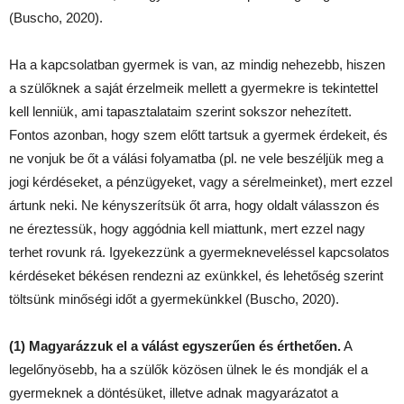
(Buscho, 2020).
Ha a kapcsolatban gyermek is van, az mindig nehezebb, hiszen
a szülőknek a saját érzelmeik mellett a gyermekre is tekintettel
kell lenniük, ami tapasztalataim szerint sokszor nehezített.
Fontos azonban, hogy szem előtt tartsuk a gyermek érdekeit, és
ne vonjuk be őt a válási folyamatba (pl. ne vele beszéljük meg a
jogi kérdéseket, a pénzügyeket, vagy a sérelmeinket), mert ezzel
ártunk neki. Ne kényszerítsük őt arra, hogy oldalt válasszon és
ne éreztessük, hogy aggódnia kell miattunk, mert ezzel nagy
terhet rovunk rá. Igyekezzünk a gyermekneveléssel kapcsolatos
kérdéseket békésen rendezni az exünkkel, és lehetőség szerint
töltsünk minőségi időt a gyermekünkkel (Buscho, 2020).
(1) Magyarázzuk el a válást egyszerűen és érthetően.
A
legelőnyösebb, ha a szülők közösen ülnek le és mondják el a
gyermeknek a döntésüket, illetve adnak magyarázatot a