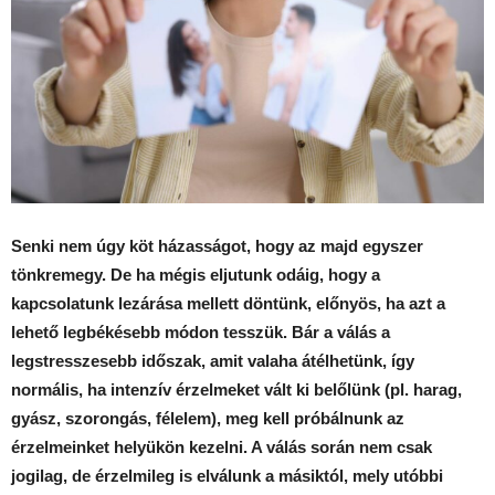
Senki nem úgy köt házasságot, hogy az majd egyszer
tönkremegy. De ha mégis eljutunk odáig, hogy a
kapcsolatunk lezárása mellett döntünk, előnyös, ha azt a
lehető legbékésebb módon tesszük. Bár a válás a
legstresszesebb időszak, amit valaha átélhetünk, így
normális, ha intenzív érzelmeket vált ki belőlünk (pl. harag,
gyász, szorongás, félelem), meg kell próbálnunk az
érzelmeinket helyükön kezelni. A válás során nem csak
jogilag, de érzelmileg is elválunk a másiktól, mely utóbbi