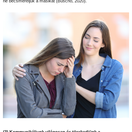
ne becsméreljük a másikat (Buscho, 2020).
(3) Kommunikáljunk világosan és törekedjünk a