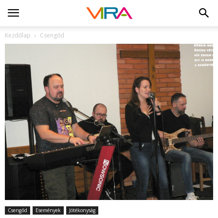
Kezdőlap
Csengőd
Csengőd
Események
Jótékonyság