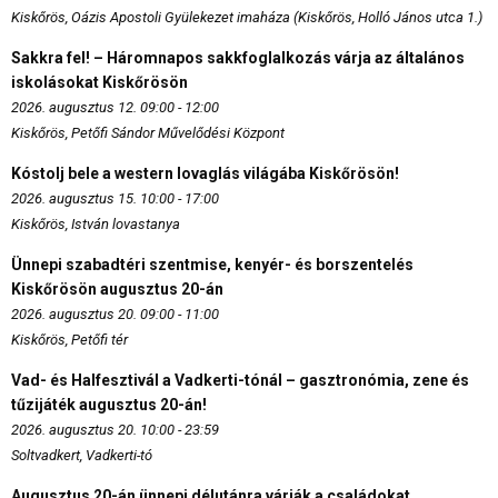
Kiskőrös, Oázis Apostoli Gyülekezet imaháza (Kiskőrös, Holló János utca 1.)
Sakkra fel! – Háromnapos sakkfoglalkozás várja az általános
iskolásokat Kiskőrösön
2026. augusztus 12. 09:00 - 12:00
Kiskőrös, Petőfi Sándor Művelődési Központ
Kóstolj bele a western lovaglás világába Kiskőrösön!
2026. augusztus 15. 10:00 - 17:00
Kiskőrös, István lovastanya
Ünnepi szabadtéri szentmise, kenyér- és borszentelés
Kiskőrösön augusztus 20-án
2026. augusztus 20. 09:00 - 11:00
Kiskőrös, Petőfi tér
Vad- és Halfesztivál a Vadkerti-tónál – gasztronómia, zene és
tűzijáték augusztus 20-án!
2026. augusztus 20. 10:00 - 23:59
Soltvadkert, Vadkerti-tó
Augusztus 20-án ünnepi délutánra várják a családokat