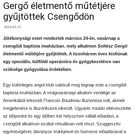
Gergő életmentő műtétjére
gyűjtöttek Csengődön
2024-03-25
Jótékonysági estet rendeztek március 24-én, vasárnap a
csengődi baptista imaházban, mely alkalmon
Soltész Gergő
életmentő műtétjére gyűjtöttek. A tizenhárom éves kisfiúnak
egy speciális, külföldi operációra és gyógykezelésre van
szüksége gyógyulása érdekében.
Egy különleges angol klub valósult meg tegnap este a csengődi
baptista imaházban. A virágvasárnapi alkalom vendége az
Amerikából érkezett
Francois Boudreau
illuzionista volt, akinek
megjelenése is illuzórikusra sikerült. Ugyanis miután eltévesztette
az időpontot és egy időben két helyszínre vállalt előadást, a
csengődi alkalmon ezúttal virtuálisan vett részt. Szuggesztív
egyéniségével, látványos trükkjeivel és humoros előadásával a