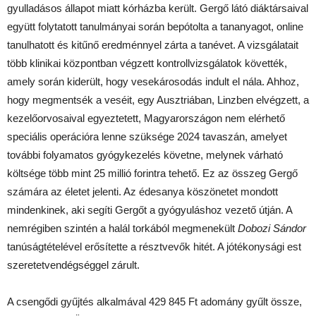
gyulladásos állapot miatt kórházba került. Gergő látó diáktársaival
együtt folytatott tanulmányai során bepótolta a tananyagot, online
tanulhatott és kitűnő eredménnyel zárta a tanévet. A vizsgálatait
több klinikai központban végzett kontrollvizsgálatok követték,
amely során kiderült, hogy vesekárosodás indult el nála. Ahhoz,
hogy megmentsék a veséit, egy Ausztriában, Linzben elvégzett, a
kezelőorvosaival egyeztetett, Magyarországon nem elérhető
speciális operációra lenne szüksége 2024 tavaszán, amelyet
további folyamatos gyógykezelés követne, melynek várható
költsége több mint 25 millió forintra tehető. Ez az összeg Gergő
számára az életet jelenti. Az édesanya köszönetet mondott
mindenkinek, aki segíti Gergőt a gyógyuláshoz vezető útján. A
nemrégiben szintén a halál torkából megmenekült
Dobozi Sándor
tanúságtételével erősítette a résztvevők hitét. A jótékonysági est
szeretetvendégséggel zárult.
A csengődi gyűjtés alkalmával 429 845 Ft adomány gyűlt össze,