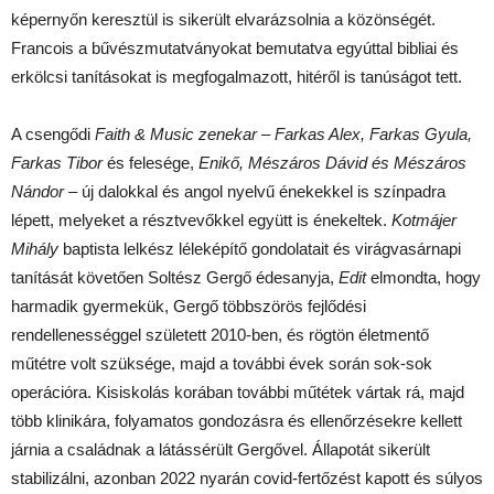
képernyőn keresztül is sikerült elvarázsolnia a közönségét.
Francois a bűvészmutatványokat bemutatva egyúttal bibliai és
erkölcsi tanításokat is megfogalmazott, hitéről is tanúságot tett.
A csengődi
Faith & Music zenekar
–
Farkas Alex, Farkas Gyula,
Farkas Tibor
és felesége,
Enikő, Mészáros Dávid és Mészáros
Nándor –
új dalokkal és angol nyelvű énekekkel is színpadra
lépett, melyeket a résztvevőkkel együtt is énekeltek.
Kotmájer
Mihály
baptista lelkész léleképítő gondolatait és virágvasárnapi
tanítását követően Soltész Gergő édesanyja,
Edit
elmondta, hogy
harmadik gyermekük, Gergő többszörös fejlődési
rendellenességgel született 2010-ben, és rögtön életmentő
műtétre volt szüksége, majd a további évek során sok-sok
operációra. Kisiskolás korában további műtétek vártak rá, majd
több klinikára, folyamatos gondozásra és ellenőrzésekre kellett
járnia a családnak a látássérült Gergővel. Állapotát sikerült
stabilizálni, azonban 2022 nyarán covid-fertőzést kapott és súlyos