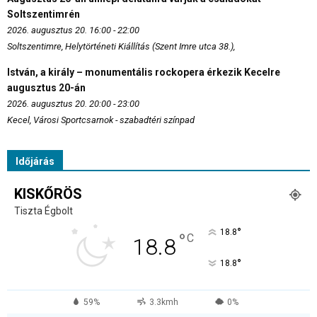
Soltszentimrén
2026. augusztus 20. 16:00 - 22:00
Soltszentimre, Helytörténeti Kiállítás (Szent Imre utca 38.),
István, a király – monumentális rockopera érkezik Kecelre
augusztus 20-án
2026. augusztus 20. 20:00 - 23:00
Kecel, Városi Sportcsarnok - szabadtéri színpad
Időjárás
KISKŐRÖS
Tiszta Égbolt
°
18.8
°
C
18.8
°
18.8
59%
3.3kmh
0%