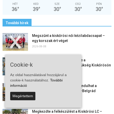
HÉT
KED
SZE
CSÜ
PÉN
36
°
39
°
30
°
30
°
30
°
További hírek
Megszűnt a kiskőrösi női kézilabdacsapat –
egy korszak ért véget
2026-08-08
Aktuális állásajánlatok: ezekre a
Cookie-k
munkavállalókra van most szükség Kiskőrösön
és a...
Az oldal használatával hozzájárul a
2026-08-07
cookie-k használatához.
További
információ
Vitézy Dávid: már ősszel újraindulhat a
személyszállítás a Budapest–Belgrád
Megértettem
vasútvonalon
2026-08-06
Megkezdte a felkészülést a Kiskőrösi LC –