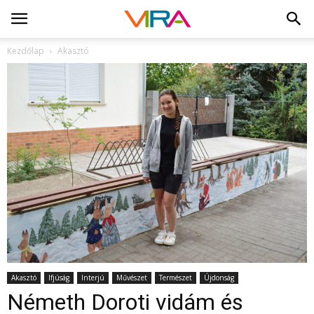
Kezdőlap
Akasztó
Akasztó
Ifjúság
Interjú
Művészet
Természet
Újdonság
Németh Doroti vidám és