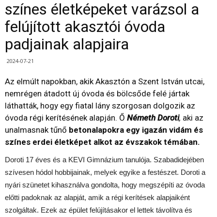
színes életképeket varázsol a
felújított akasztói óvoda
padjainak alapjaira
2024-07-21
Az elmúlt napokban, akik Akasztón a Szent István utcai,
nemrégen átadott új óvoda és bölcsőde felé jártak
láthatták, hogy egy fiatal lány szorgosan dolgozik az
óvoda régi kerítésének alapján. Ő
Németh Doroti
,
aki az
unalmasnak tűnő
betonalapokra egy igazán vidám és
színes erdei életképet alkot az évszakok témában.
Doroti 17 éves és a KEVI Gimnázium tanulója. Szabadidejében
szívesen hódol hobbijainak, melyek egyike a festészet. Doroti a
nyári szünetet kihasználva gondolta, hogy megszépíti az óvoda
előtti padoknak az alapját, amik a régi kerítések alapjaiként
szolgáltak. Ezek az épület felújításakor el lettek távolítva és