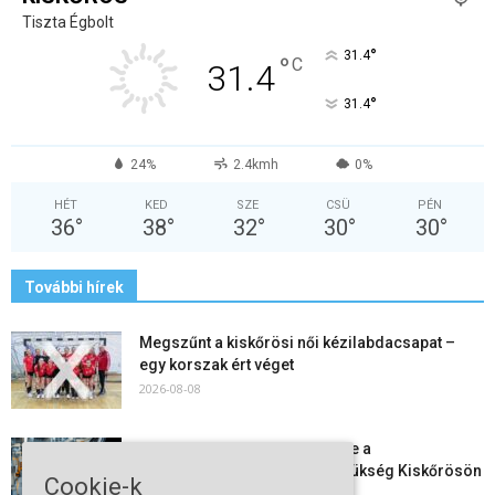
Tiszta Égbolt
°
31.4
°
C
31.4
°
31.4
24%
2.4kmh
0%
HÉT
KED
SZE
CSÜ
PÉN
36
°
38
°
32
°
30
°
30
°
További hírek
Megszűnt a kiskőrösi női kézilabdacsapat –
egy korszak ért véget
2026-08-08
Aktuális állásajánlatok: ezekre a
munkavállalókra van most szükség Kiskőrösön
Cookie-k
és a...