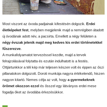
Most viszont az óvoda padjainak kifestésén dolgozik.
Erdei
életképeket fest
, melyben megjelenik majd a nemrégiben átadott
új óvodának adott név, a pacsirta. Emellett a négy felületen a
négy évszak jelenik majd meg kedves kis erdei történetekkel
fűszerezve
.
A munkafolyamatot tervezéssel kezdte, majd a tervek
felrajzolásával folytatta és ezután indulhatott is a festés.
Ottjártunkkor a téli kép már teljesen készen volt és éppen az őszi
pillanatokon dolgozott. Doroti munkája nagyra értékelendő, hiszen
nagyon kitartó. Nemes célja az volt, hogy
a gyermekeknek
örömet okozzon ezzel
és ősszel egy látványos erdei mese
fogadja őket az óvodába érkezésükkor.