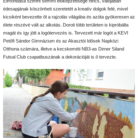
Elmondása szerint semmi előképzettsége nincs, valójában
édesapjának köszönheti szeretetét a kreatív dolgok felé, mivel
kicsiként bevezette őt a rajzolás világába és azóta gyökeresen az
élete részévé vált az alkotás. Doroti több területen is kipróbálta
magát és így jött a logótervezés is. Tervezett már logót a KEVI
Petőfi Sándor Gimnázium és az Akasztói Idősek Napközi
Otthona számára, illetve a kecskeméti NB3-as Dirner Siland
Futsal Club csapatbuszának a dekorációját is ő tervezte.