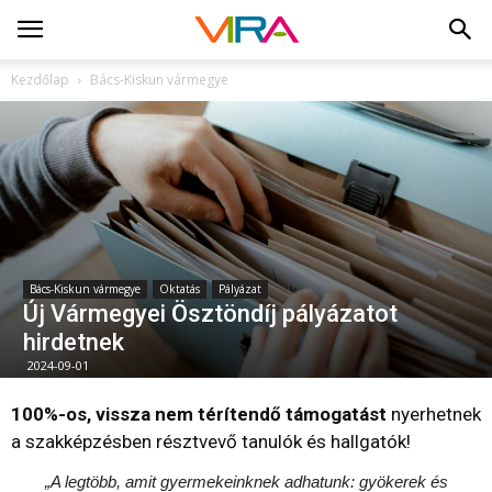
Kezdőlap
Bács-Kiskun vármegye
Bács-Kiskun vármegye
Oktatás
Pályázat
Új Vármegyei Ösztöndíj pályázatot
hirdetnek
2024-09-01
100%-os, vissza nem térítendő támogatást
nyerhetnek
a szakképzésben résztvevő tanulók és hallgatók!
„A legtöbb, amit gyermekeinknek adhatunk: gyökerek és