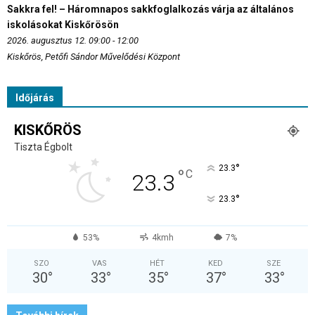
Sakkra fel! – Háromnapos sakkfoglalkozás várja az általános
iskolásokat Kiskőrösön
2026. augusztus 12. 09:00 - 12:00
Kiskőrös, Petőfi Sándor Művelődési Központ
Időjárás
KISKŐRÖS
Tiszta Égbolt
°
23.3
°
C
23.3
°
23.3
53%
4kmh
7%
SZO
VAS
HÉT
KED
SZE
30
°
33
°
35
°
37
°
33
°