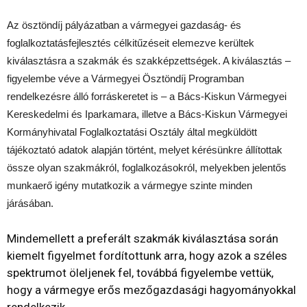
Az ösztöndíj pályázatban a vármegyei gazdaság- és
foglalkoztatásfejlesztés célkitűzéseit elemezve kerültek
kiválasztásra a szakmák és szakképzettségek. A kiválasztás –
figyelembe véve a Vármegyei Ösztöndíj Programban
rendelkezésre álló forráskeretet is – a Bács-Kiskun Vármegyei
Kereskedelmi és Iparkamara, illetve a Bács-Kiskun Vármegyei
Kormányhivatal Foglalkoztatási Osztály által megküldött
tájékoztató adatok alapján történt, melyet kérésünkre állítottak
össze olyan szakmákról, foglalkozásokról, melyekben jelentős
munkaerő igény mutatkozik a vármegye szinte minden
járásában.
Mindemellett a preferált szakmák kiválasztása során
kiemelt figyelmet fordítottunk arra, hogy azok a széles
spektrumot öleljenek fel, továbbá figyelembe vettük,
hogy a vármegye erős mezőgazdasági hagyományokkal