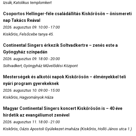
Izsák, Katolikus templomkert
Csoportos Hellinger-féle családállítás Kiskőrösön – önismereti
nap Takács Reával
2026. augusztus 09. 10:00 - 17:00
Kiskőrös, Felsőcebe tanya 45.
Continental Singers érkezik Soltvadkertre – zenés este a
Gyöngyház színpadán
2026. augusztus 09. 18:00 - 20:00
Soltvadkert, Gyöngyház Művelődési Központ
Mesterségek és alkotói napok Kiskőrösön – élményekkel teli
nyári program gyerekeknek
2026. augusztus 10. 09:00 - 15:00
Kiskőrös, Hagyományok Háza
Magyar Continental Singers koncert Kiskőrösön is – 40 éve
hirdetik az evangéliumot zenével
2026. augusztus 11. 18:00 - 21:00
Kiskőrös, Oázis Apostoli Gyülekezet imaháza (Kiskőrös, Holló János utca 1.)