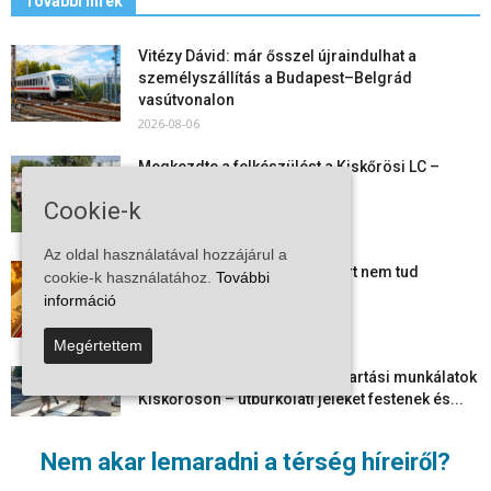
További hírek
Vitézy Dávid: már ősszel újraindulhat a
személyszállítás a Budapest–Belgrád
vasútvonalon
2026-08-06
Megkezdte a felkészülést a Kiskőrösi LC –
együtt maradt a keret,...
Cookie-k
2026-08-06
Az oldal használatával hozzájárul a
Mi történik Európa felett? Ezért nem tud
cookie-k használatához.
További
szabadulni a kontinens a...
információ
2026-08-05
Megértettem
Folyamatosak a nyári karbantartási munkálatok
Kiskőrösön – útburkolati jeleket festenek és...
2026-08-05
Nem akar lemaradni a térség híreiről?
Több száz gyorshajtót és ittas sofőrt szűrtek ki