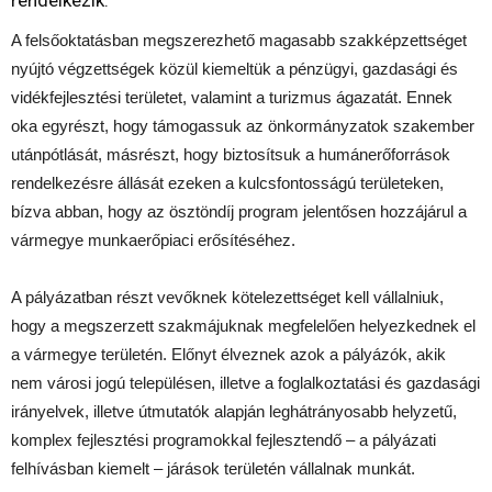
rendelkezik.
A felsőoktatásban megszerezhető magasabb szakképzettséget
nyújtó végzettségek közül kiemeltük a pénzügyi, gazdasági és
vidékfejlesztési területet, valamint a turizmus ágazatát. Ennek
oka egyrészt, hogy támogassuk az önkormányzatok szakember
utánpótlását, másrészt, hogy biztosítsuk a humánerőforrások
rendelkezésre állását ezeken a kulcsfontosságú területeken,
bízva abban, hogy az ösztöndíj program jelentősen hozzájárul a
vármegye munkaerőpiaci erősítéséhez.
A pályázatban részt vevőknek kötelezettséget kell vállalniuk,
hogy a megszerzett szakmájuknak megfelelően helyezkednek el
a vármegye területén. Előnyt élveznek azok a pályázók, akik
nem városi jogú településen, illetve a foglalkoztatási és gazdasági
irányelvek, illetve útmutatók alapján leghátrányosabb helyzetű,
komplex fejlesztési programokkal fejlesztendő – a pályázati
felhívásban kiemelt – járások területén vállalnak munkát.