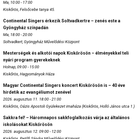
Ma, 10:00 - 17:00
Kiskőrös, Felsőcebe tanya 45.
Continental Singers érkezik Soltvadkertre – zenés este a
Gyöngyház színpadán
Ma, 18:00 - 20:00
Soltvadkert, Gyöngyház Művelődési Központ
Mesterségek és alkotói napok Kiskőrösön – élményekkel teli
nyári program gyerekeknek
Holnap, 09:00 - 15:00
Kiskőrös, Hagyományok Háza
Magyar Continental Singers koncert Kiskőrösön is – 40 éve
hirdetik az evangéliumot zenével
2026. augusztus 11. 18:00 - 21:00
Kiskőrös, Oázis Apostoli Gyülekezet imaháza (Kiskőrös, Holló János utca 1.)
Sakkra fel! – Háromnapos sakkfoglalkozás várja az általános
iskolásokat Kiskőrösön
2026. augusztus 12. 09:00 - 12:00
Kiskőrös, Petőfi Sándor Művelődési Központ