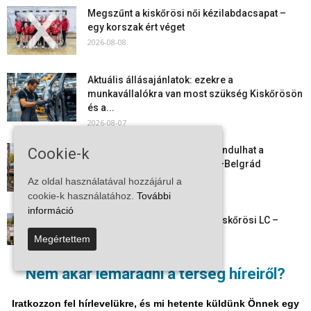
Megszűnt a kiskőrösi női kézilabdacsapat –
egy korszak ért véget
2026-08-08
Aktuális állásajánlatok: ezekre a
munkavállalókra van most szükség Kiskőrösön
és a...
2026-08-07
Vitézy Dávid: már ősszel újraindulhat a
Cookie-k
személyszállítás a Budapest–Belgrád
vasútvonalon
Az oldal használatával hozzájárul a
2026-08-06
cookie-k használatához.
További
információ
Megkezdte a felkészülést a Kiskőrösi LC –
együtt maradt a keret,...
Megértettem
2026-08-06
Nem akar lemaradni a térség híreiről?
Mi történik Európa felett? Ezért nem tud
szabadulni a kontinens a...
Iratkozzon fel hírlevelükre, és mi hetente küldünk Önnek egy