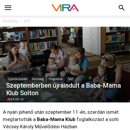
Kezdőlap
Solt
Gyereknevelés
Közösség
Programok
Solt
Szeptemberben újraindult a Baba-Mama
Klub Solton
2024-09-13
A nyári pihenő után szeptember 11-én, szerdán ismét
megtartották a
Baba-Mama Klub
foglalkozást a solti
Vécsey Károly Művelődési Házban.