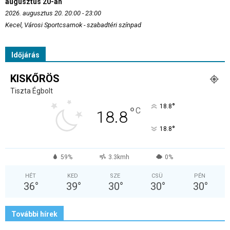
augusztus 20-án
2026. augusztus 20. 20:00 - 23:00
Kecel, Városi Sportcsarnok - szabadtéri színpad
Időjárás
KISKŐRÖS
Tiszta Égbolt
°
18.8
°
C
18.8
°
18.8
59%
3.3kmh
0%
HÉT
KED
SZE
CSÜ
PÉN
36
°
39
°
30
°
30
°
30
°
További hírek