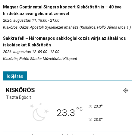
Magyar Continental Singers koncert Kiskőrösön is – 40 éve
hirdetik az evangéliumot zenével
2026. augusztus 11. 18:00 - 21:00
Kiskőrös, Oázis Apostoli Gyülekezet imaháza (Kiskőrös, Holló János utca 1.)
Sakkra fel! – Háromnapos sakkfoglalkozás várja az általános
iskolásokat Kiskőrösön
2026. augusztus 12. 09:00 - 12:00
Kiskőrös, Petőfi Sándor Művelődési Központ
Időjárás
KISKŐRÖS
Tiszta Égbolt
°
23.3
°
C
23.3
°
23.3