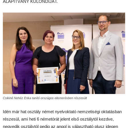
ALAPÍTVÁNY KÜLÖNDÍJÁT.
Csikiné Nehéz Erika tanító országos elismerésben részesült
Idén már hat osztály német nyelvoktató nemzetiségi oktatásban
részesül, ami heti 6 németórát jelent első osztálytól kezdve,
negyedik osztálytól pedig az angol is választható plusz idegen