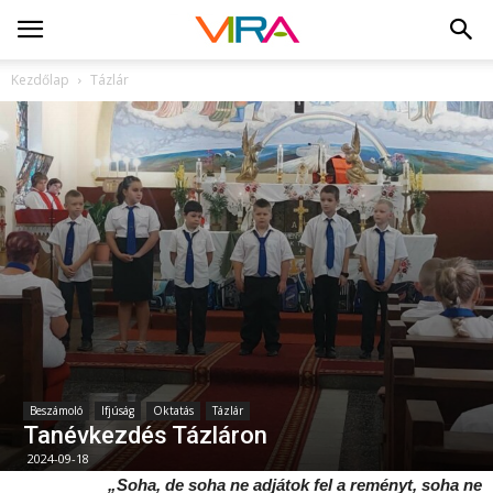
Kezdőlap
Tázlár
Beszámoló
Ifjúság
Oktatás
Tázlár
Tanévkezdés Tázláron
2024-09-18
„Soha, de soha ne adjátok fel a reményt, soha ne