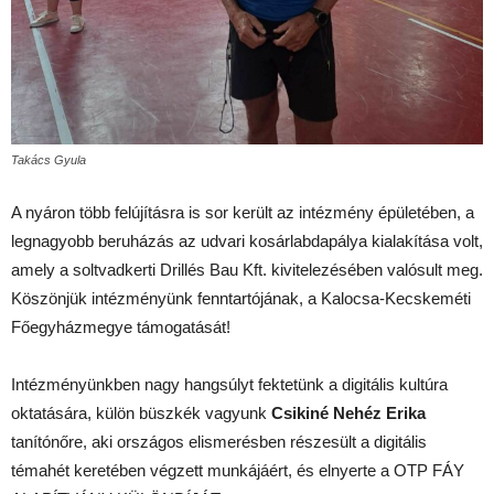
Takács Gyula
A nyáron több felújításra is sor került az intézmény épületében, a
legnagyobb beruházás az udvari kosárlabdapálya kialakítása volt,
amely a soltvadkerti Drillés Bau Kft. kivitelezésében valósult meg.
Köszönjük intézményünk fenntartójának, a Kalocsa-Kecskeméti
Főegyházmegye támogatását!
Intézményünkben nagy hangsúlyt fektetünk a digitális kultúra
oktatására, külön büszkék vagyunk
Csikiné Nehéz Erika
tanítónőre, aki országos elismerésben részesült a digitális
témahét keretében végzett munkájáért, és elnyerte a OTP FÁY