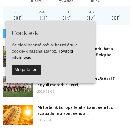
53%
4kmh
7%
SZO
VAS
HÉT
KED
SZE
30
°
33
°
35
°
37
°
33
°
Cookie-k
További hírek
Az oldal használatával hozzájárul a
Vitézy Dávid: már ősszel újraindulhat a
cookie-k használatához.
További
személyszállítás a Budapest–Belgrád
információ
vasútvonalon
2026-08-06
Megértettem
Megkezdte a felkészülést a Kiskőrösi LC –
együtt maradt a keret,...
2026-08-06
Mi történik Európa felett? Ezért nem tud
szabadulni a kontinens a...
2026-08-05