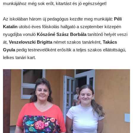
munkájához még sok erőt, kitartást és jó egészséget!
Az iskolában három új pedagógus kezdte meg munkáját:
Péli
Katalin
utolsó éves főiskolás hallgató a szeptember közepén
nyugdíjba vonuló
Kószóné Szász Borbála
tanítónő helyét veszi
át,
Veszelovszki Brigitta
német szakos tanárként,
Takács
Gyula
pedig testnevelőként erősítik a teljes szakos ellátottságú,
lelkes tanári kart.