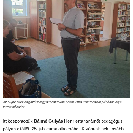
Az augusztusi dolgozói lelkigyakorlatunkon Seffer Attila kiskunhalasi plébános atya
tartott előadást
Itt köszöntöttük
Bánné Gulyás Henrietta
tanárnőt pedagógus
pályán eltöltött 25. jubileuma alkalmából. Kívánunk neki további