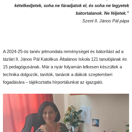
kételkedjetek, soha ne fáradjatok el, és soha ne legyetek
bátortalanok. Ne féljetek.”
Szent II. János Pál pápa
A 2024-25-ös tanév jelmondata reménységet és bátorítást ad a
tázlári II. János Pál Katolikus Általános Iskola 121 tanulójának és
15 pedagógusának. Már a nyár folyamán lelkesen készültek a
technika dolgozók, tanítók, tanárok a diákok szeptemberi
fogadására – tájékoztatta hírportálunkat az igazgató.