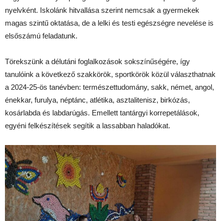
nyelvként. Iskolánk hitvallása szerint nemcsak a gyermekek
magas szintű oktatása, de a lelki és testi egészségre nevelése is
elsőszámú feladatunk.
Törekszünk a délutáni foglalkozások sokszínűségére, így
tanulóink a következő szakkörök, sportkörök közül választhatnak
a 2024-25-ös tanévben: természettudomány, sakk, német, angol,
énekkar, furulya, néptánc, atlétika, asztalitenisz, birkózás,
kosárlabda és labdarúgás. Emellett tantárgyi korrepetálások,
egyéni felkészítések segítik a lassabban haladókat.