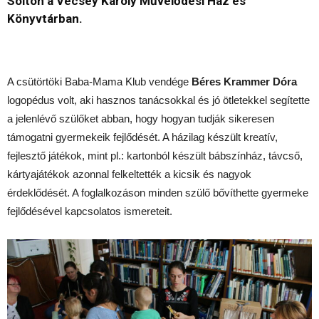
Solton a Vécsey Károly Művelődési Ház és
Könyvtárban.
A csütörtöki Baba-Mama Klub vendége
Béres Krammer Dóra
logopédus volt, aki hasznos tanácsokkal és jó ötletekkel segítette
a jelenlévő szülőket abban, hogy hogyan tudják sikeresen
támogatni gyermekeik fejlődését. A házilag készült kreatív,
fejlesztő játékok, mint pl.: kartonból készült bábszínház, távcső,
kártyajátékok azonnal felkeltették a kicsik és nagyok
érdeklődését. A foglalkozáson minden szülő bővíthette gyermeke
fejlődésével kapcsolatos ismereteit.