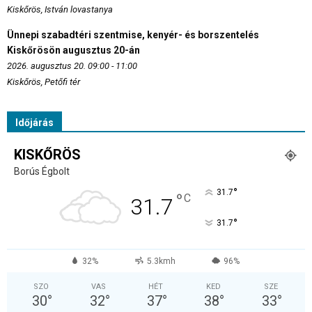
Kiskőrös, István lovastanya
Ünnepi szabadtéri szentmise, kenyér- és borszentelés
Kiskőrösön augusztus 20-án
2026. augusztus 20. 09:00 - 11:00
Kiskőrös, Petőfi tér
Időjárás
KISKŐRÖS
Borús Égbolt
°
31.7
°
C
31.7
°
31.7
32%
5.3kmh
96%
SZO
VAS
HÉT
KED
SZE
30
°
32
°
37
°
38
°
33
°