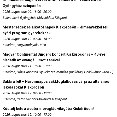
Continental Singers érkezik Soltvadkertre – zenés este a
Gyöngyház színpadán
2026. augusztus 09. 18:00 - 20:00
Soltvadkert, Gyöngyház Művelődési Központ
Mesterségek és alkotói napok Kiskőrösön – élményekkel teli
nyári program gyerekeknek
2026. augusztus 10. 09:00 - 15:00
Kiskőrös, Hagyományok Háza
Magyar Continental Singers koncert Kiskőrösön is – 40 éve
hirdetik az evangéliumot zenével
2026. augusztus 11. 18:00 - 21:00
Kiskőrös, Oázis Apostoli Gyülekezet imaháza (Kiskőrös, Holló János utca 1.)
Sakkra fel! – Háromnapos sakkfoglalkozás várja az általános
iskolásokat Kiskőrösön
2026. augusztus 12. 09:00 - 12:00
Kiskőrös, Petőfi Sándor Művelődési Központ
Kóstolj bele a western lovaglás világába Kiskőrösön!
2026. augusztus 15. 10:00 - 17:00