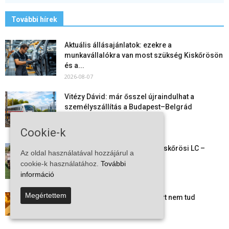
További hírek
Aktuális állásajánlatok: ezekre a
munkavállalókra van most szükség Kiskőrösön
és a...
2026-08-07
Vitézy Dávid: már ősszel újraindulhat a
személyszállítás a Budapest–Belgrád
vasútvonalon
2026-08-06
Cookie-k
Megkezdte a felkészülést a Kiskőrösi LC –
Az oldal használatával hozzájárul a
együtt maradt a keret,...
cookie-k használatához.
További
2026-08-06
információ
Megértettem
Mi történik Európa felett? Ezért nem tud
szabadulni a kontinens a...
2026-08-05