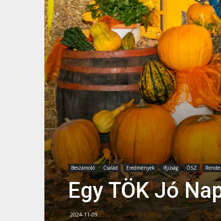
Beszámoló
Család
Eredmények
Ifjúság
ŐSZ
Rende
Egy TÖK Jó Nap
2024-11-09