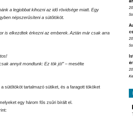
án
20
nánk a legjobbat kihozni az idő rövidsége miatt. Egy
So
yben népszerűsíteni a sütőtököt.
Au
c
or is elkezdtek érkezni az emberek. Aztán már csak arra
20
So
tos!
Is
é
csak annyit mondtunk: Ez tök jó!”
– mesélte
20
Ke
a sütőtököt tartalmazó sütiket, és a faragott tököket
lyeket egy három fős zsűri bírált el.
int: