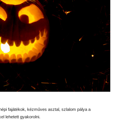
népi fajátékok, kézműves asztal, szlalom pálya a
l lehetett gyakorolni.