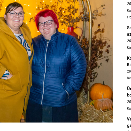
20
Ki
Ho
S
az
20
Ki
Kó
K
20
Ki
Ün
b
20
Ki
Va
ga