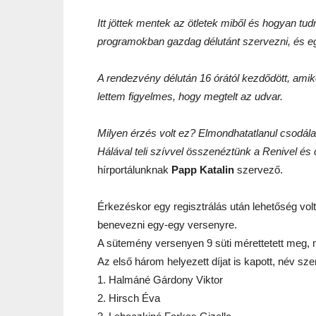
Itt jöttek mentek az ötletek miből és hogyan tud
programokban gazdag délutánt szervezni, és eg
A rendezvény délután 16 órától kezdődött, amik
lettem figyelmes, hogy megtelt az udvar.
Milyen érzés volt ez? Elmondhatatlanul csodála
Hálával teli szívvel összenéztünk a Renivel és 
hírportálunknak
Papp Katalin
szervező.
Érkezéskor egy regisztrálás után lehetőség volt 
benevezni egy-egy versenyre.
A sütemény versenyen 9 süti mérettetett meg, me
Az első három helyezett díjat is kapott, név szer
1. Halmáné Gárdony Viktor
2. Hirsch Éva