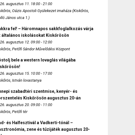
26. augusztus 11. 18:00 - 21:00
skőrös, Oázis Apostoli Gyülekezet imaháza (Kiskőrös,
lló János utca 1.)
akkra fel! – Háromnapos sakkfoglalkozás várja
 általános iskolásokat Kiskőrösön
26. augusztus 12. 09:00 - 12:00
skőrös, Petőfi Sándor Művelődési Központ
stolj bele a western lovaglás világába
iskőrösön!
26. augusztus 15. 10:00 - 17:00
skőrös, István lovastanya
nepi szabadtéri szentmise, kenyér- és
orszentelés Kiskőrösön augusztus 20-án
26. augusztus 20. 09:00 - 11:00
skőrös, Petőfi tér
d- és Halfesztivál a Vadkerti-tónál –
sztronómia, zene és tűzijáték augusztus 20-