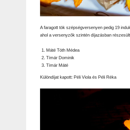
A faragott tök szépségversenyen pedig 19 induló 
ahol a versenyzők szintén díjazásban részesült
Máté Tóth Médea
Tímár Dominik
Tímár Máté
Különdíjat kapott: Péli Viola és Péli Réka