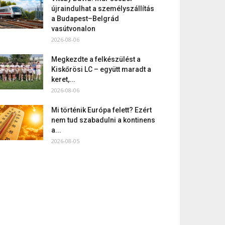
újraindulhat a személyszállítás
a Budapest–Belgrád
vasútvonalon
2026-08-06
Megkezdte a felkészülést a
Kiskőrösi LC – együtt maradt a
keret,...
2026-08-06
Mi történik Európa felett? Ezért
nem tud szabadulni a kontinens
a...
2026-08-05