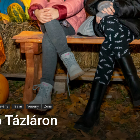
zvény
Tázlár
Verseny
Zene
 Tázláron