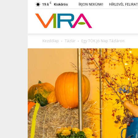
C
19.6
ÍRJON NEKÜNK!
HÍRLEVÉL FELIRA
Kiskőrös
VIRA
Kezdőlap
Tázlár
Egy TÖK Jó Nap Tázláron