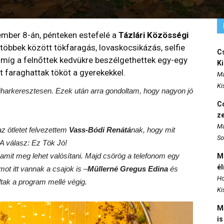
ember 8-án, pénteken estefelé a
Tázlári Közösségi
öbbek között tökfaragás, lovaskocsikázás, selfie
Cs
 míg a felnőttek kedvükre beszélgethettek egy-egy
K
tt faraghattak tököt a gyerekekkel.
Ma
Ki
iharkeresztesen. Ezek után arra gondoltam, hogy nagyon jó
Co
z
Ma
z ötletet felvezettem
Vass-Bódi Renátá
nak, hogy mit
So
 A válasz: Ez Tök Jó!
amit meg lehet valósítani. Majd csörög a telefonom egy
M
é
ot itt vannak a csajok is –
Müllerné Gregus Edina
és
Ho
lltak a program mellé végig.
Ki
M
is