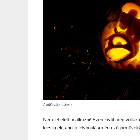
A különdíjas alkotás
Nem lehetett unatkozni! Ezen kívül még voltak 
kicsiknek, ahol a felvonulásra érkező járművekke