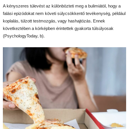
A kényszeres túlevést az különbözteti meg a bulimiától, hogy a
falási epizódokat nem követi súlycsökkentő tevékenység, például
koplalás, túlzott testmozgás, vagy hashajtózás. Ennek
következtében a kórképben érintettek gyakorta túlsúlyosak
(PsychologyToday, b).