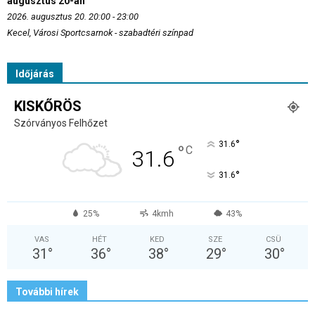
augusztus 20-án
2026. augusztus 20. 20:00 - 23:00
Kecel, Városi Sportcsarnok - szabadtéri színpad
Időjárás
KISKŐRÖS
Szórványos Felhőzet
°
31.6
°
C
31.6
°
31.6
25%
4kmh
43%
VAS
HÉT
KED
SZE
CSÜ
31
°
36
°
38
°
29
°
30
°
További hírek