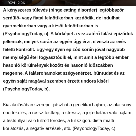
2024-12-06
A kényszeres túlevés (binge eating disorder) legtöbbször
serdülő- vagy fiatal felnőttkorban kezdődik, de indulhat
gyermekkorban vagy a késői felnőttkorban is
(PsychologyToday, c). A kórképet a visszatérő falási epizódok
jellemzik, melyek során az egyén úgy érzi, elveszti az evés
feletti kontrollt. Egy-egy ilyen epizód során jóval nagyobb
mennyiségű étel fogyasztódik el, mint amit a legtöbb ember
hasonló körülmények között és hasonló időszakban
megenne. A falásrohamokat szégyenérzet, bűntudat és az
egyén saját magával szemben érzett undora kíséri
(PsychologyToday, b).
Kialakulásában szerepet játszhat a genetikai hajlam, az alacsony
önértékelés, a rossz testkép, a stressz, a jojó-diétára való hajlam,
a testsúllyal való túlzott törődés, a túl szigorú diéta miatti
korlátozás, a negatív érzések, stb. (PsychologyToday, c).