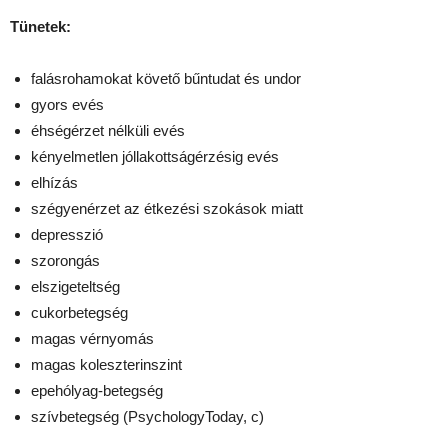
Tünetek:
falásrohamokat követő bűntudat és undor
gyors evés
éhségérzet nélküli evés
kényelmetlen jóllakottságérzésig evés
elhízás
szégyenérzet az étkezési szokások miatt
depresszió
szorongás
elszigeteltség
cukorbetegség
magas vérnyomás
magas koleszterinszint
epehólyag-betegség
szívbetegség (PsychologyToday, c)