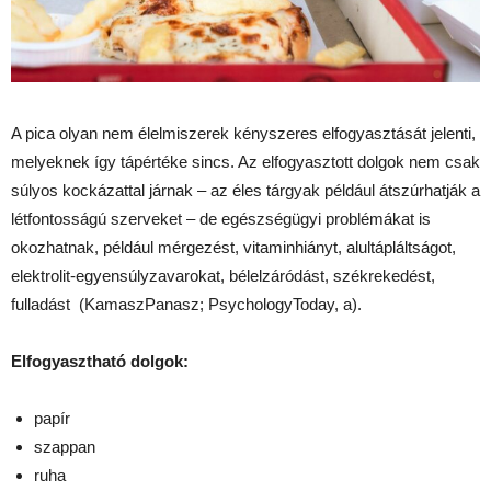
A pica olyan nem élelmiszerek kényszeres elfogyasztását jelenti,
melyeknek így tápértéke sincs. Az elfogyasztott dolgok nem csak
súlyos kockázattal járnak – az éles tárgyak például átszúrhatják a
létfontosságú szerveket – de egészségügyi problémákat is
okozhatnak, például mérgezést, vitaminhiányt, alultápláltságot,
elektrolit-egyensúlyzavarokat, bélelzáródást, székrekedést,
fulladást (KamaszPanasz; PsychologyToday, a).
Elfogyasztható dolgok:
papír
szappan
ruha