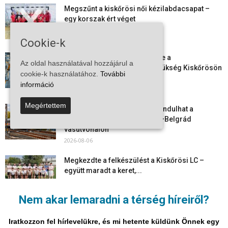
Megszűnt a kiskőrösi női kézilabdacsapat –
egy korszak ért véget
2026-08-08
Cookie-k
Aktuális állásajánlatok: ezekre a
Az oldal használatával hozzájárul a
munkavállalókra van most szükség Kiskőrösön
cookie-k használatához.
További
és a...
információ
2026-08-07
Megértettem
Vitézy Dávid: már ősszel újraindulhat a
személyszállítás a Budapest–Belgrád
vasútvonalon
2026-08-06
Megkezdte a felkészülést a Kiskőrösi LC –
együtt maradt a keret,...
2026-08-06
Nem akar lemaradni a térség híreiről?
Mi történik Európa felett? Ezért nem tud
szabadulni a kontinens a...
Iratkozzon fel hírlevelükre, és mi hetente küldünk Önnek egy