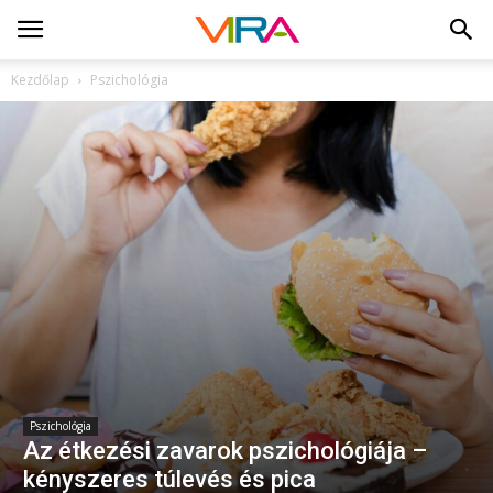
Kezdőlap
Pszichológia
Pszichológia
Az étkezési zavarok pszichológiája –
kényszeres túlevés és pica