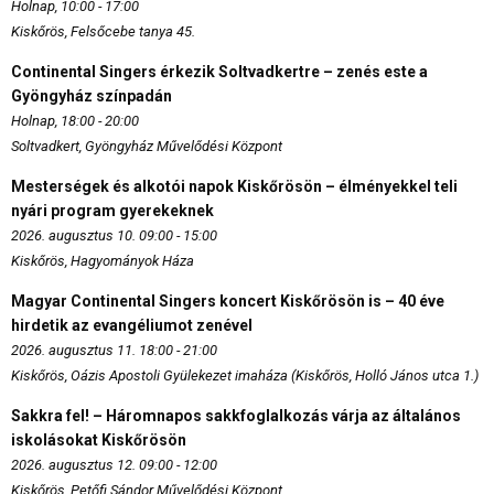
Holnap, 10:00 - 17:00
Kiskőrös, Felsőcebe tanya 45.
Continental Singers érkezik Soltvadkertre – zenés este a
Gyöngyház színpadán
Holnap, 18:00 - 20:00
Soltvadkert, Gyöngyház Művelődési Központ
Mesterségek és alkotói napok Kiskőrösön – élményekkel teli
nyári program gyerekeknek
2026. augusztus 10. 09:00 - 15:00
Kiskőrös, Hagyományok Háza
Magyar Continental Singers koncert Kiskőrösön is – 40 éve
hirdetik az evangéliumot zenével
2026. augusztus 11. 18:00 - 21:00
Kiskőrös, Oázis Apostoli Gyülekezet imaháza (Kiskőrös, Holló János utca 1.)
Sakkra fel! – Háromnapos sakkfoglalkozás várja az általános
iskolásokat Kiskőrösön
2026. augusztus 12. 09:00 - 12:00
Kiskőrös, Petőfi Sándor Művelődési Központ