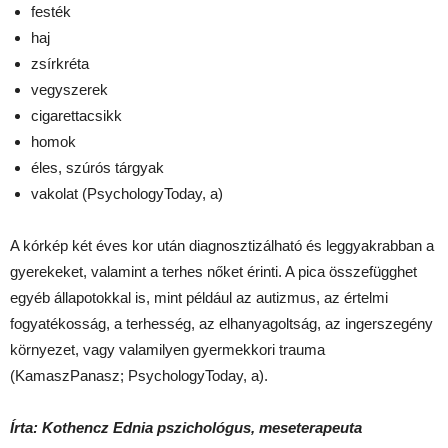
festék
haj
zsírkréta
vegyszerek
cigarettacsikk
homok
éles, szúrós tárgyak
vakolat (PsychologyToday, a)
A kórkép két éves kor után diagnosztizálható és leggyakrabban a
gyerekeket, valamint a terhes nőket érinti. A pica összefügghet
egyéb állapotokkal is, mint például az autizmus, az értelmi
fogyatékosság, a terhesség, az elhanyagoltság, az ingerszegény
környezet, vagy valamilyen gyermekkori trauma
(KamaszPanasz; PsychologyToday, a).
Írta: Kothencz Ednia pszichológus, meseterapeuta