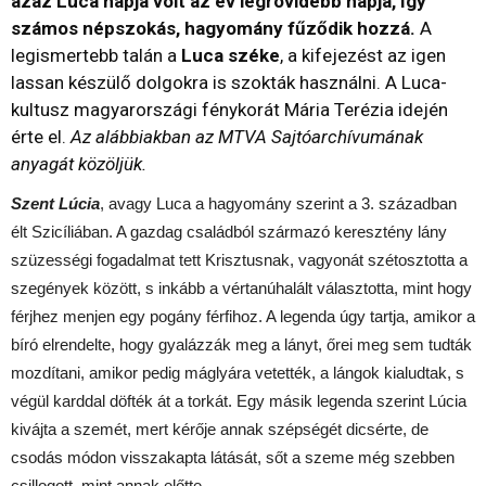
azaz Luca napja volt az év legrövidebb napja, így
számos népszokás, hagyomány fűződik hozzá.
A
legismertebb talán a
Luca széke
, a kifejezést az igen
lassan készülő dolgokra is szokták használni. A Luca-
kultusz magyarországi fénykorát Mária Terézia idején
érte el.
Az alábbiakban az MTVA Sajtóarchívumának
anyagát közöljük.
Szent Lúcia
, avagy Luca a hagyomány szerint a 3. században
élt Szicíliában. A gazdag családból származó keresztény lány
szüzességi fogadalmat tett Krisztusnak, vagyonát szétosztotta a
szegények között, s inkább a vértanúhalált választotta, mint hogy
férjhez menjen egy pogány férfihoz. A legenda úgy tartja, amikor a
bíró elrendelte, hogy gyalázzák meg a lányt, őrei meg sem tudták
mozdítani, amikor pedig máglyára vetették, a lángok kialudtak, s
végül karddal döfték át a torkát. Egy másik legenda szerint Lúcia
kivájta a szemét, mert kérője annak szépségét dicsérte, de
csodás módon visszakapta látását, sőt a szeme még szebben
csillogott, mint annak előtte.