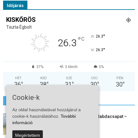
Időjárás
KISKŐRÖS
Tiszta Égbolt
°
26.3
°
C
26.3
°
26.3
37%
3.6kmh
0%
HÉT
KED
SZE
CSÜ
PÉN
36
°
38
°
31
°
30
°
30
°
Cookie-k
További hírek
Az oldal használatával hozzájárul a
cookie-k használatához.
További
Megszűnt a kiskőrösi női kézilabdacsapat –
egy korszak ért véget
információ
2026-08-08
Megértettem