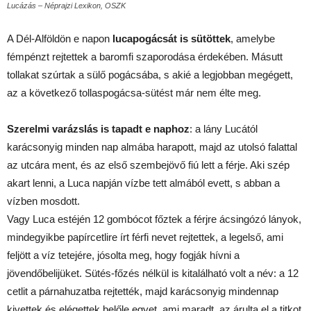
Lucázás – Néprajzi Lexikon, OSZK
A Dél-Alföldön e napon
lucapogácsát is sütöttek
, amelybe
fémpénzt rejtettek a baromfi szaporodása érdekében. Másutt
tollakat szúrtak a sülő pogácsába, s akié a legjobban megégett,
az a következő tollaspogácsa-sütést már nem élte meg.
Szerelmi varázslás is tapadt e naphoz
: a lány Lucától
karácsonyig minden nap almába harapott, majd az utolsó falattal
az utcára ment, és az első szembejövő fiú lett a férje. Aki szép
akart lenni, a Luca napján vízbe tett almából evett, s abban a
vízben mosdott.
Vagy Luca estéjén 12 gombócot főztek a férjre ácsingózó lányok,
mindegyikbe papírcetlire írt férfi nevet rejtettek, a legelső, ami
feljött a víz tetejére, jósolta meg, hogy fogják hívni a
jövendőbelijüket. Sütés-főzés nélkül is kitalálható volt a név: a 12
cetlit a párnahuzatba rejtették, majd karácsonyig mindennap
kivettek és elégettek belőle egyet, ami maradt, az árulta el a titkot.