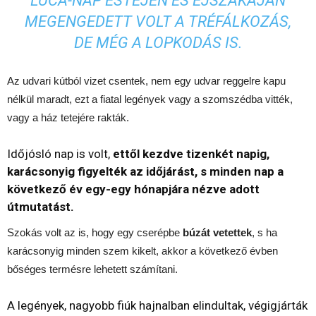
LUCA-NAP ESTÉJÉN ÉS ÉJSZAKÁJÁN
MEGENGEDETT VOLT A TRÉFÁLKOZÁS,
DE MÉG A LOPKODÁS IS.
Az udvari kútból vizet csentek, nem egy udvar reggelre kapu
nélkül maradt, ezt a fiatal legények vagy a szomszédba vitték,
vagy a ház tetejére rakták.
Időjósló nap is volt,
ettől kezdve tizenkét napig,
karácsonyig figyelték az időjárást, s minden nap a
következő év egy-egy hónapjára nézve adott
útmutatást.
Szokás volt az is, hogy egy cserépbe
búzát vetettek
, s ha
karácsonyig minden szem kikelt, akkor a következő évben
bőséges termésre lehetett számítani.
A legények, nagyobb fiúk hajnalban elindultak, végigjárták