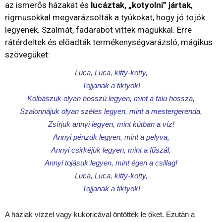
az ismerős házakat és
lucáztak, „kotyolni” jártak
,
rigmusokkal megvarázsolták a tyúkokat, hogy jó tojók
legyenek.
Szalmát, fadarabot vittek magukkal. Erre
rátérdeltek és előadták termékenységvarázsló, mágikus
szövegüket:
Luca, Luca, kitty-kotty,
Tojjanak a tiktyok!
Kolbászuk olyan hosszú legyen, mint a falu hossza,
Szalonnájuk olyan széles legyen, mint a mestergerenda,
Zsírjuk annyi legyen, mint kútban a víz!
Annyi pénzük legyen, mint a pelyva,
Annyi csirkéjük legyen, mint a fűszál,
Annyi tojásuk legyen, mint égen a csillag!
Luca, Luca, kitty-kotty,
Tojjanak a tiktyok!
A háziak vízzel vagy kukoricával öntötték le őket. Ezután a