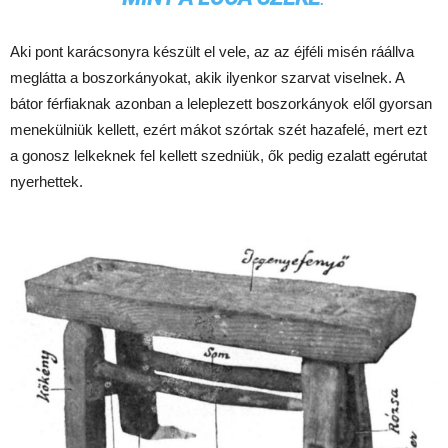
Aki pont karácsonyra készült el vele, az az éjféli misén ráállva
meglátta a boszorkányokat, akik ilyenkor szarvat viselnek. A
bátor férfiaknak azonban a leleplezett boszorkányok elől gyorsan
menekülniük kellett, ezért mákot szórtak szét hazafelé, mert ezt
a gonosz lelkeknek fel kellett szedniük, ők pedig ezalatt egérutat
nyerhettek.