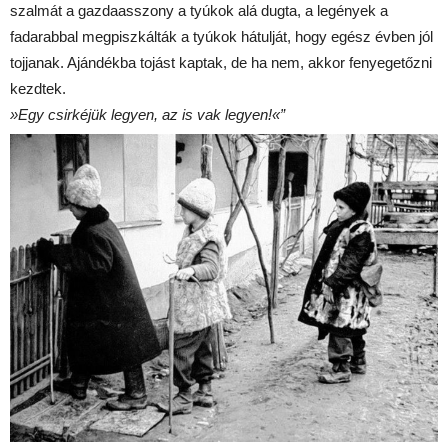
szalmát a gazdaasszony a tyúkok alá dugta, a legények a
fadarabbal megpiszkálták a tyúkok hátulját, hogy egész évben jól
tojjanak. Ajándékba tojást kaptak, de ha nem, akkor fenyegetőzni
kezdtek.
»Egy csirkéjük legyen, az is vak legyen!«”