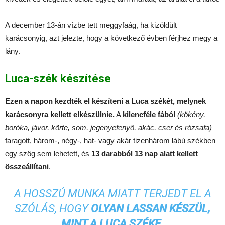
A december 13-án vízbe tett meggyfaág, ha kizöldült
karácsonyig, azt jelezte, hogy a következő évben férjhez megy a
lány.
Luca-szék készítése
Ezen a napon kezdték el készíteni a Luca székét, melynek
karácsonyra kellett elkészülnie.
A
kilencféle fából
(kökény,
boróka, jávor, körte, som, jegenyefenyő, akác, cser és rózsafa)
faragott, három-, négy-, hat- vagy akár tizenhárom lábú székben
egy szög sem lehetett, és
13 darabból 13 nap alatt kellett
összeállítani
.
A HOSSZÚ MUNKA MIATT TERJEDT EL A
SZÓLÁS, HOGY
OLYAN LASSAN KÉSZÜL,
MINT A LUCA SZÉKE
.