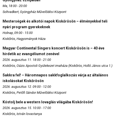
Gyöngyház színpadán
Ma, 18:00 - 20:00
Soltvadkert, Gyöngyház Művelődési Központ
Mesterségek és alkotói napok Kiskőrösön – élményekkel teli
nyári program gyerekeknek
Holnap, 09:00 - 15:00
Kiskőrös, Hagyományok Háza
Magyar Continental Singers koncert Kiskőrösön is – 40 éve
hirdetik az evangéliumot zenével
2026. augusztus 11. 18:00 - 21:00
Kiskőrös, Oázis Apostoli Gyülekezet imaháza (Kiskőrös, Holló János utca 1.)
Sakkra fel! – Háromnapos sakkfoglalkozás várja az általános
iskolásokat Kiskőrösön
2026. augusztus 12. 09:00 - 12:00
Kiskőrös, Petőfi Sándor Művelődési Központ
Kóstolj bele a western lovaglás világába Kiskőrösön!
2026. augusztus 15. 10:00 - 17:00
Kiskőrös, István lovastanya