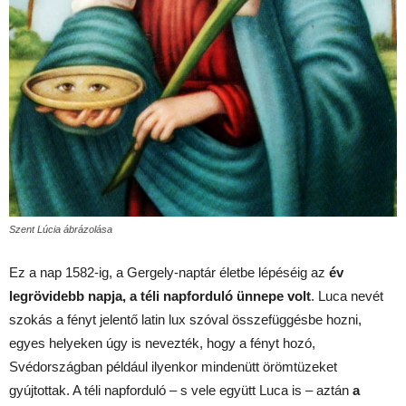
Szent Lúcia ábrázolása
Ez a nap 1582-ig, a Gergely-naptár életbe lépéséig az
év
legrövidebb napja,
a téli napforduló ünnepe volt
. Luca nevét
szokás a fényt jelentő latin lux szóval összefüggésbe hozni,
egyes helyeken úgy is nevezték, hogy a fényt hozó,
Svédországban például ilyenkor mindenütt örömtüzeket
gyújtottak. A téli napforduló – s vele együtt Luca is – aztán
a