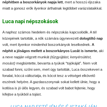
néphitben a boszorkányok napja lett
, mert a hosszú éjszaka
miatt a gonosz erők ilyenkor árthatnak legtöbbet varázslataikkal.
Luca napi népszokások
A naphoz számos hiedelem és népszokás kapcsolódik. A tél
közepének tartották, a nők számára úgynevezett
dologtiltó nap
volt, mert ilyenkor mindenhol boszorkányok leselkednek.
A
néphit a jóságos mellett a boszorkányos Lucát is ismerte
, aki
a neve napján végzett munkát
(tűzgyújtást, kenyérsütést,
mosást)
megbüntette, bevarrta a tyúkok “tojókáját”. Nem volt
szabad fonni, szőni sem, mert úgy tartották, Luca összekeveri a
fonalat, kóccá változtatja, és kócot tesz a vétséget elkövető
eszének helyére. A gazdasszonynak sokat kellett ülnie, hogy a
kotlósa is jó ülős legyen, és szabad volt babot fejtenie, hogy
kifejtse a tyúkból a tojást.