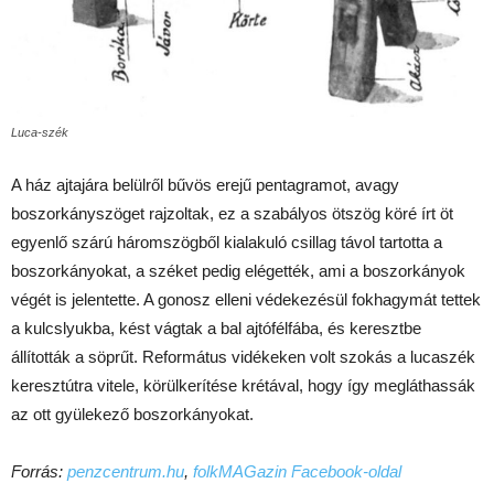
Luca-szék
A ház ajtajára belülről bűvös erejű pentagramot, avagy
boszorkányszöget rajzoltak, ez a szabályos ötszög köré írt öt
egyenlő szárú háromszögből kialakuló csillag távol tartotta a
boszorkányokat, a széket pedig elégették, ami a boszorkányok
végét is jelentette. A gonosz elleni védekezésül fokhagymát tettek
a kulcslyukba, kést vágtak a bal ajtófélfába, és keresztbe
állították a söprűt. Református vidékeken volt szokás a lucaszék
keresztútra vitele, körülkerítése krétával, hogy így megláthassák
az ott gyülekező boszorkányokat.
Forrás:
penzcentrum.hu
,
folkMAGazin Facebook-oldal