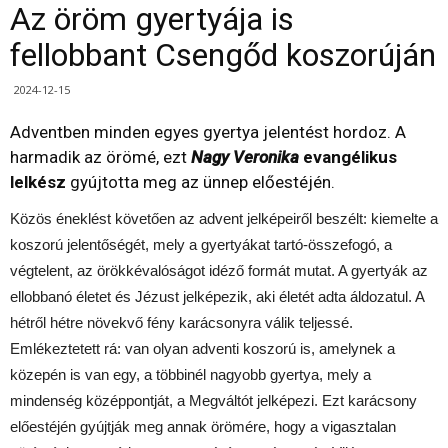
Az öröm gyertyája is
fellobbant Csengőd koszorúján
2024-12-15
Adventben minden egyes gyertya jelentést hordoz. A
harmadik az örömé, ezt
Nagy Veronika
evangélikus
lelkész
gyújtotta meg az ünnep előestéjén.
Közös éneklést követően az advent jelképeiről beszélt: kiemelte a
koszorú jelentőségét, mely a gyertyákat tartó-összefogó, a
végtelent, az örökkévalóságot idéző formát mutat. A gyertyák az
ellobbanó életet és Jézust jelképezik, aki életét adta áldozatul. A
hétről hétre növekvő fény karácsonyra válik teljessé.
Emlékeztetett rá: van olyan adventi koszorú is, amelynek a
közepén is van egy, a többinél nagyobb gyertya, mely a
mindenség középpontját, a Megváltót jelképezi. Ezt karácsony
előestéjén gyújtják meg annak örömére, hogy a vigasztalan