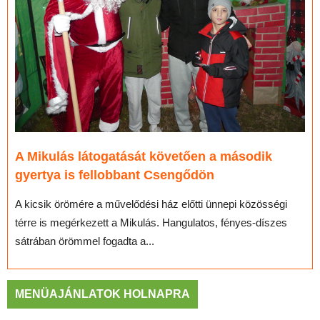
A Mikulás látogatását követően a második
gyertya is fellobbant Csengődön
A kicsik örömére a művelődési ház előtti ünnepi közösségi
térre is megérkezett a Mikulás. Hangulatos, fényes-díszes
sátrában örömmel fogadta a...
MENÜAJÁNLATOK HOLNAPRA