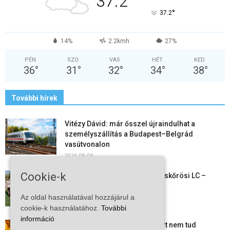
37.2
°
37.2
14%
2.2kmh
27%
PÉN
SZO
VAS
HÉT
KED
36
°
31
°
32
°
34
°
38
°
További hírek
Vitézy Dávid: már ősszel újraindulhat a
személyszállítás a Budapest–Belgrád
vasútvonalon
2026-08-06
Cookie-k
Megkezdte a felkészülést a Kiskőrösi LC –
együtt maradt a keret,...
Az oldal használatával hozzájárul a
2026-08-06
cookie-k használatához.
További
információ
Mi történik Európa felett? Ezért nem tud