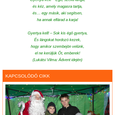
és kéz, amely magasra tartja,
és… egy másik, aki segítsen,
ha annak elfárad a karja!
Gyertya kell! – Sok kis égő gyertya,
És lángokat hordozó kezek,
hogy amikor szembejön velünk,
el ne kerüljük Őt, emberek!
(Lukátsi Vilma: Ádvent idején)
KAPCSOLÓDÓ CIKK