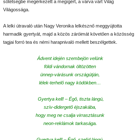
sötétségbe megérkezett a megígért, a várva várt Világ
Világossága.
A lelki útravaló után Nagy Veronika lelkésznő meggyújtotta
harmadik gyertyát, majd a közös záróimát követően a közösség
tagjai forró tea és némi harapnivaló mellett beszélgettek.
Ádvent idején szembejön velünk
földi vándornak öltözötten
ünnep-várásunk országútján,
lélek-terhelő nagy ködökben…
Gyertya kell! – Égő, tiszta lángú,
szív-didergető éjszakába,
hogy meg ne csalja virrasztásunk
neon-reklámok tarkasága.
Gyertya kell! – Égő, szelíd lángú,