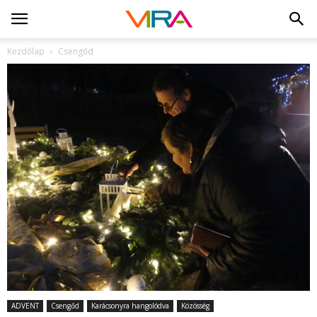
Kezdőlap
Csengőd
ADVENT
Csengőd
Karácsonyra hangolódva
Közösség