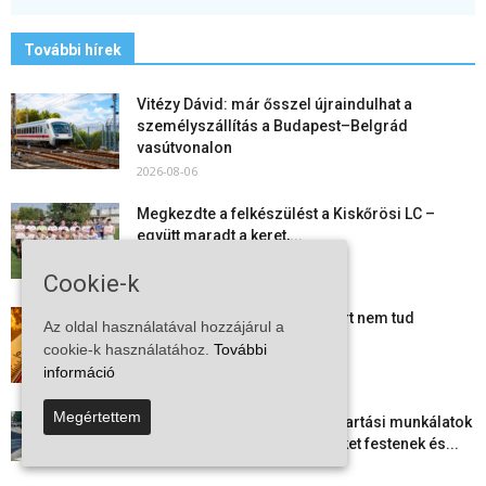
További hírek
Vitézy Dávid: már ősszel újraindulhat a
személyszállítás a Budapest–Belgrád
vasútvonalon
2026-08-06
Megkezdte a felkészülést a Kiskőrösi LC –
együtt maradt a keret,...
2026-08-06
Cookie-k
Mi történik Európa felett? Ezért nem tud
Az oldal használatával hozzájárul a
szabadulni a kontinens a...
cookie-k használatához.
További
2026-08-05
információ
Megértettem
Folyamatosak a nyári karbantartási munkálatok
Kiskőrösön – útburkolati jeleket festenek és...
2026-08-05