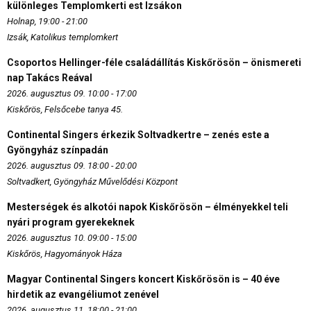
különleges Templomkerti est Izsákon
Holnap, 19:00 - 21:00
Izsák, Katolikus templomkert
Csoportos Hellinger-féle családállítás Kiskőrösön – önismereti
nap Takács Reával
2026. augusztus 09. 10:00 - 17:00
Kiskőrös, Felsőcebe tanya 45.
Continental Singers érkezik Soltvadkertre – zenés este a
Gyöngyház színpadán
2026. augusztus 09. 18:00 - 20:00
Soltvadkert, Gyöngyház Művelődési Központ
Mesterségek és alkotói napok Kiskőrösön – élményekkel teli
nyári program gyerekeknek
2026. augusztus 10. 09:00 - 15:00
Kiskőrös, Hagyományok Háza
Magyar Continental Singers koncert Kiskőrösön is – 40 éve
hirdetik az evangéliumot zenével
2026. augusztus 11. 18:00 - 21:00