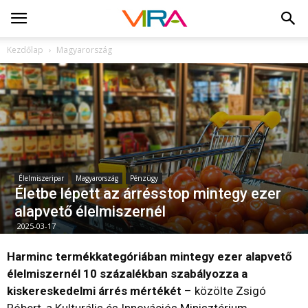
Kezdőlap
Magyarország
Élelmiszeripar
Magyarország
Pénzügy
Életbe lépett az árrésstop mintegy ezer
alapvető élelmiszernél
2025-03-17
Harminc termékkategóriában mintegy ezer alapvető
élelmiszernél 10 százalékban szabályozza a
kiskereskedelmi árrés mértékét
– közölte Zsigó
Róbert, a Kulturális és Innovációs Minisztérium