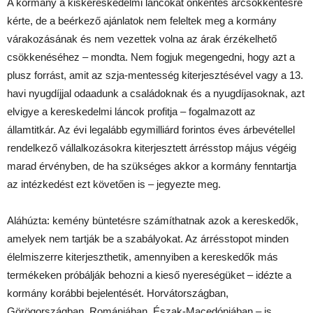
A kormány a kiskereskedelmi láncokat önkéntes árcsökkentésre
kérte, de a beérkező ajánlatok nem feleltek meg a kormány
várakozásának és nem vezettek volna az árak érzékelhető
csökkenéséhez – mondta. Nem fogjuk megengedni, hogy azt a
plusz forrást, amit az szja-mentesség kiterjesztésével vagy a 13.
havi nyugdíjjal odaadunk a családoknak és a nyugdíjasoknak, azt
elvigye a kereskedelmi láncok profitja – fogalmazott az
államtitkár. Az évi legalább egymilliárd forintos éves árbevétellel
rendelkező vállalkozásokra kiterjesztett árrésstop május végéig
marad érvényben, de ha szükséges akkor a kormány fenntartja
az intézkedést ezt követően is – jegyezte meg.
Aláhúzta: kemény büntetésre számíthatnak azok a kereskedők,
amelyek nem tartják be a szabályokat. Az árrésstopot minden
élelmiszerre kiterjeszthetik, amennyiben a kereskedők más
termékeken próbálják behozni a kieső nyereségüket – idézte a
kormány korábbi bejelentését. Horvátországban,
Görögországban, Romániában, Észak-Macedóniában – is