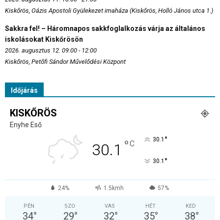
Kiskőrös, Oázis Apostoli Gyülekezet imaháza (Kiskőrös, Holló János utca 1.)
Sakkra fel! – Háromnapos sakkfoglalkozás várja az általános
iskolásokat Kiskőrösön
2026. augusztus 12. 09:00 - 12:00
Kiskőrös, Petőfi Sándor Művelődési Központ
Időjárás
KISKŐRÖS
Enyhe Eső
°
30.1
°
C
30.1
°
30.1
24%
1.5kmh
57%
PÉN
SZO
VAS
HÉT
KED
34
°
29
°
32
°
35
°
38
°