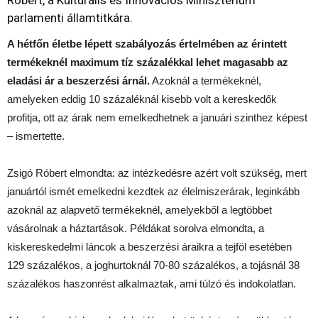
parlamenti államtitkára.
A hétfőn életbe lépett szabályozás értelmében az érintett
termékeknél maximum tíz százalékkal lehet magasabb az
eladási ár a beszerzési árnál.
Azoknál a termékeknél,
amelyeken eddig 10 százaléknál kisebb volt a kereskedők
profitja, ott az árak nem emelkedhetnek a januári szinthez képest
– ismertette.
Zsigó Róbert elmondta: az intézkedésre azért volt szükség, mert
januártól ismét emelkedni kezdtek az élelmiszerárak, leginkább
azoknál az alapvető termékeknél, amelyekből a legtöbbet
vásárolnak a háztartások. Példákat sorolva elmondta, a
kiskereskedelmi láncok a beszerzési áraikra a tejföl esetében
129 százalékos, a joghurtoknál 70-80 százalékos, a tojásnál 38
százalékos haszonrést alkalmaztak, ami túlzó és indokolatlan.