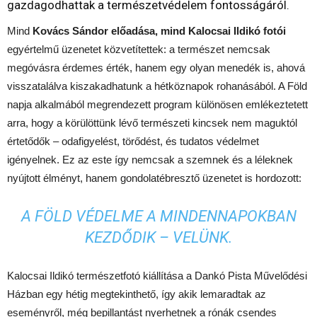
gazdagodhattak a természetvédelem fontosságáról.
Mind
Kovács Sándor előadása, mind Kalocsai Ildikó fotói
egyértelmű üzenetet közvetítettek: a természet nemcsak
megóvásra érdemes érték, hanem egy olyan menedék is, ahová
visszatalálva kiszakadhatunk a hétköznapok rohanásából. A Föld
napja alkalmából megrendezett program különösen emlékeztetett
arra, hogy a körülöttünk lévő természeti kincsek nem maguktól
értetődők – odafigyelést, törődést, és tudatos védelmet
igényelnek. Ez az este így nemcsak a szemnek és a léleknek
nyújtott élményt, hanem gondolatébresztő üzenetet is hordozott:
A FÖLD VÉDELME A MINDENNAPOKBAN
KEZDŐDIK – VELÜNK.
Kalocsai Ildikó természetfotó kiállítása a Dankó Pista Művelődési
Házban egy hétig megtekinthető, így akik lemaradtak az
eseményről, még bepillantást nyerhetnek a rónák csendes