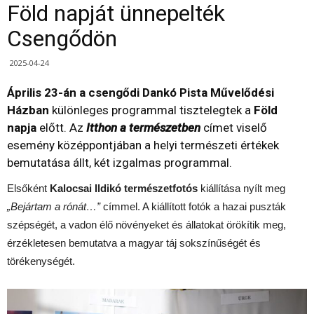
Föld napját ünnepelték
Csengődön
2025-04-24
Április 23-án a csengődi Dankó Pista Művelődési
Házban
különleges programmal tisztelegtek a
Föld
napja
előtt. Az
Itthon a természetben
címet viselő
esemény középpontjában a helyi természeti értékek
bemutatása állt, két izgalmas programmal.
Elsőként
Kalocsai Ildikó természetfotós
kiállítása nyílt meg
„Bejártam a rónát…”
címmel. A kiállított fotók a hazai puszták
szépségét, a vadon élő növényeket és állatokat örökítik meg,
érzékletesen bemutatva a magyar táj sokszínűségét és
törékenységét.