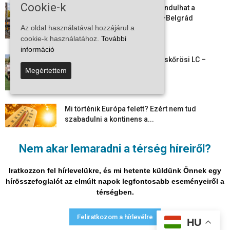
Cookie-k
Vitézy Dávid: már ősszel újraindulhat a
személyszállítás a Budapest–Belgrád
Az oldal használatával hozzájárul a
vasútvonalon
cookie-k használatához.
További
2026-08-06
információ
Megkezdte a felkészülést a Kiskőrösi LC –
együtt maradt a keret,...
Megértettem
2026-08-06
Mi történik Európa felett? Ezért nem tud
szabadulni a kontinens a...
2026-08-05
Nem akar lemaradni a térség híreiről?
Folyamatosak a nyári karbantartási munkálatok
Kiskőrösön – útburkolati jeleket festenek és...
Iratkozzon fel hírlevelükre, és mi hetente küldünk Önnek egy
2026-08-05
hírösszefoglalót az elmúlt napok legfontosabb eseményeiről a
térségben.
Adatvédelmi nyilatkozat
Médiaajánlat
Impresszum
Feliratkozom a hírlevélre
HU