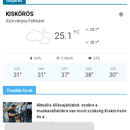
Időjárás
KISKŐRÖS
Szórványos Felhőzet
°
25.1
°
C
25.1
°
25.1
65%
2.9kmh
33%
SZO
VAS
HÉT
KED
SZE
31
°
31
°
37
°
38
°
30
°
További hírek
Aktuális állásajánlatok: ezekre a
munkavállalókra van most szükség Kiskőrösön
és a...
2026-08-07