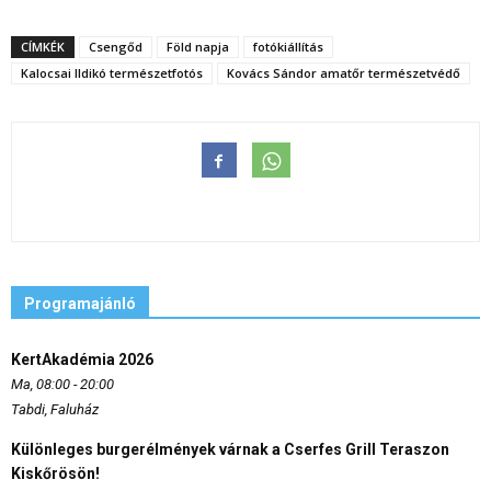
CÍMKÉK
Csengőd
Föld napja
fotókiállítás
Kalocsai Ildikó természetfotós
Kovács Sándor amatőr természetvédő
Programajánló
KertAkadémia 2026
Ma, 08:00 - 20:00
Tabdi, Faluház
Különleges burgerélmények várnak a Cserfes Grill Teraszon
Kiskőrösön!