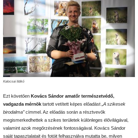
Kalocsai Ildikó
Ezt követően
Kovács Sándor amatőr természetvédő,
vadgazda mérnök
tartott vetített képes előadást
„A szikesek
birodalma”
címmel. Az előadás során a résztvevők
megismerkedhettek a szikes területek különleges élővilágával,
valamint azok megőrzésének fontosságával. Kovács Sándor
saját tapasztalatait és fotóit felhasználva mutatta be, milyen