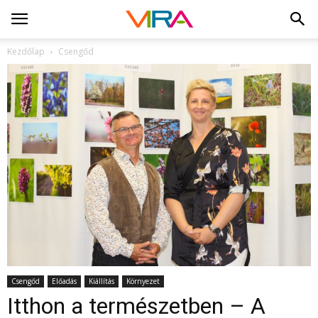
Kezdőlap
Csengőd
Csengőd
Előadás
Kiállítás
Környezet
Itthon a természetben – A