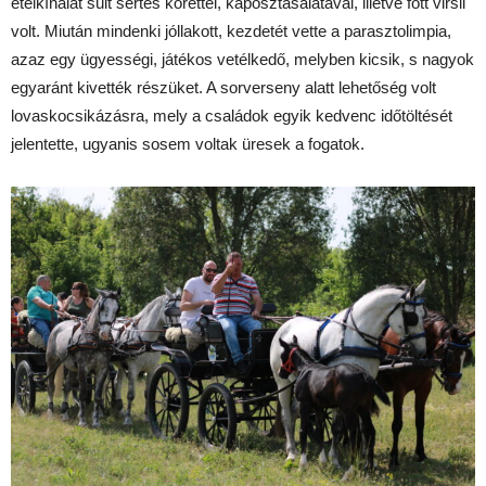
ételkínálat sült sertés körettel, káposztasalátával, illetve főtt virsli
volt. Miután mindenki jóllakott, kezdetét vette a parasztolimpia,
azaz egy ügyességi, játékos vetélkedő, melyben kicsik, s nagyok
egyaránt kivették részüket. A sorverseny alatt lehetőség volt
lovaskocsikázásra, mely a családok egyik kedvenc időtöltését
jelentette, ugyanis sosem voltak üresek a fogatok.