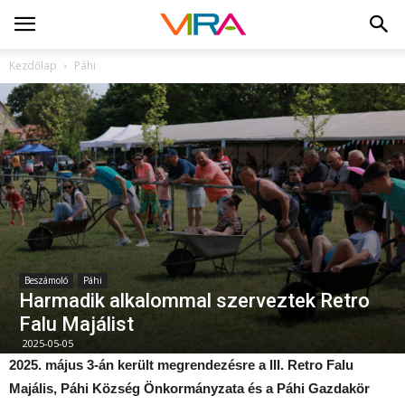
Kezdőlap
Páhi
Beszámoló
Páhi
Harmadik alkalommal szerveztek Retro
Falu Majálist
2025-05-05
2025. május 3-án került megrendezésre a III. Retro Falu
Majális, Páhi Község Önkormányzata és a Páhi Gazdakör