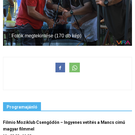
Fotók megtekintése (170 db kép)
Programajánló
Filmio Moziklub Csengődön – Ingyenes vetítés a Mancs című
magyar filmmel