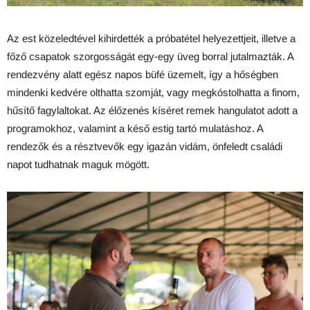
Az est közeledtével kihirdették a próbatétel helyezettjeit, illetve a
főző csapatok szorgosságát egy-egy üveg borral jutalmazták. A
rendezvény alatt egész napos büfé üzemelt, így a hőségben
mindenki kedvére olthatta szomját, vagy megkóstolhatta a finom,
hűsítő fagylaltokat. Az élőzenés kíséret remek hangulatot adott a
programokhoz, valamint a késő estig tartó mulatáshoz. A
rendezők és a résztvevők egy igazán vidám, önfeledt családi
napot tudhatnak maguk mögött.