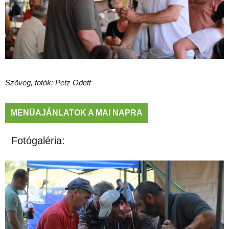
Szöveg, fotók: Petz Odett
MENÜAJÁNLATOK A MAI NAPRA
Fotógaléria: