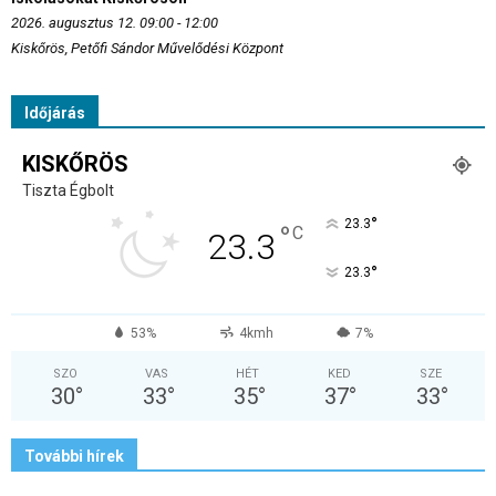
2026. augusztus 12. 09:00 - 12:00
Kiskőrös, Petőfi Sándor Művelődési Központ
Időjárás
KISKŐRÖS
Tiszta Égbolt
°
23.3
°
C
23.3
°
23.3
53%
4kmh
7%
SZO
VAS
HÉT
KED
SZE
30
°
33
°
35
°
37
°
33
°
További hírek