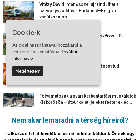
Vitézy Dávid: már ősszel újraindulhat a
személyszállítás a Budapest–Belgrád
vasútvonalon
2026-08-06
Cookie-k
Megkezdte a felkészülést a Kiskőrösi LC –
együtt maradt a keret,...
Az oldal használatával hozzájárul a
2026-08-06
cookie-k használatához.
További
információ
Mi történik Európa felett? Ezért nem tud
Megértettem
szabadulni a kontinens a...
2026-08-05
Folyamatosak a nyári karbantartási munkálatok
Kiskőrösön – útburkolati jeleket festenek és...
2026-08-05
Nem akar lemaradni a térség híreiről?
Több száz gyorshajtót és ittas sofőrt szűrtek ki
Bács-Kiskun útjain –...
Iratkozzon fel hírlevelükre, és mi hetente küldünk Önnek egy
2026-08-04