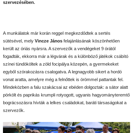
szervezésében.
A munkálatok már korán reggel megkezdődtek a sertés
sütésével, mely
Vincze János
felajánlásának köszönhetően
került az óriás nyársra. A szervezők a vendégeket 9 órától
fogadták, ekkorra már a légvárak és a különböző játékok csábító
színei tündököltek a zöld focipálya közepén, a gyermekeket
egyből szórakozásra csalogatva. A legnagyobb sikert a hordó
vonat aratta, amelyre még a felnőttek is örömmel pattantak fel.
Mindeközben a falu szakácsai az ebéden dolgoztak: a sátor alatt
pörkölt és paprikás krumpli rotyogott, ugyanis hagyományteremtő
bográcsozásra hívták a lelkes családokat, baráti társaságokat a
szervezők.