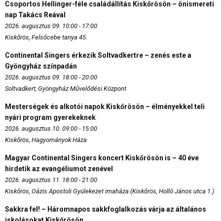
Csoportos Hellinger-féle családállítás Kiskőrösön – önismereti
nap Takács Reával
2026. augusztus 09. 10:00 - 17:00
Kiskőrös, Felsőcebe tanya 45.
Continental Singers érkezik Soltvadkertre – zenés este a
Gyöngyház színpadán
2026. augusztus 09. 18:00 - 20:00
Soltvadkert, Gyöngyház Művelődési Központ
Mesterségek és alkotói napok Kiskőrösön – élményekkel teli
nyári program gyerekeknek
2026. augusztus 10. 09:00 - 15:00
Kiskőrös, Hagyományok Háza
Magyar Continental Singers koncert Kiskőrösön is – 40 éve
hirdetik az evangéliumot zenével
2026. augusztus 11. 18:00 - 21:00
Kiskőrös, Oázis Apostoli Gyülekezet imaháza (Kiskőrös, Holló János utca 1.)
Sakkra fel! – Háromnapos sakkfoglalkozás várja az általános
iskolásokat Kiskőrösön