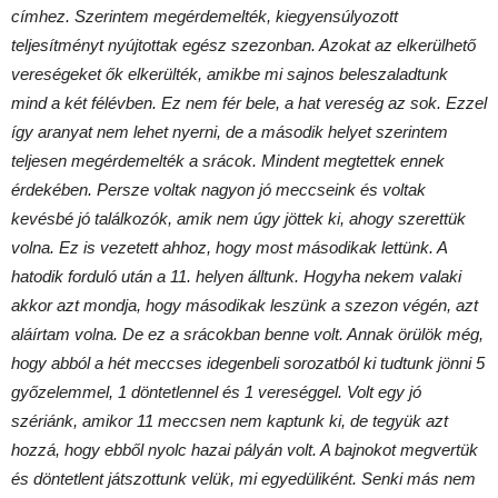
címhez. Szerintem megérdemelték, kiegyensúlyozott
teljesítményt nyújtottak egész szezonban. Azokat az elkerülhető
vereségeket ők elkerülték, amikbe mi sajnos beleszaladtunk
mind a két félévben. Ez nem fér bele, a hat vereség az sok. Ezzel
így aranyat nem lehet nyerni, de a második helyet szerintem
teljesen megérdemelték a srácok. Mindent megtettek ennek
érdekében. Persze voltak nagyon jó meccseink és voltak
kevésbé jó találkozók, amik nem úgy jöttek ki, ahogy szerettük
volna. Ez is vezetett ahhoz, hogy most másodikak lettünk. A
hatodik forduló után a 11. helyen álltunk. Hogyha nekem valaki
akkor azt mondja, hogy másodikak leszünk a szezon végén, azt
aláírtam volna. De ez a srácokban benne volt. Annak örülök még,
hogy abból a hét meccses idegenbeli sorozatból ki tudtunk jönni 5
győzelemmel, 1 döntetlennel és 1 vereséggel. Volt egy jó
szériánk, amikor 11 meccsen nem kaptunk ki, de tegyük azt
hozzá, hogy ebből nyolc hazai pályán volt. A bajnokot megvertük
és döntetlent játszottunk velük, mi egyedüliként. Senki más nem