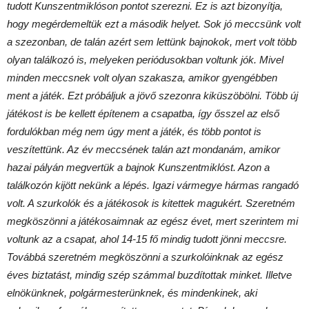
tudott Kunszentmiklóson pontot szerezni. Ez is azt bizonyítja,
hogy megérdemeltük ezt a második helyet. Sok jó meccsünk volt
a szezonban, de talán azért sem lettünk bajnokok, mert volt több
olyan találkozó is, melyeken periódusokban voltunk jók. Mivel
minden meccsnek volt olyan szakasza, amikor gyengébben
ment a játék. Ezt próbáljuk a jövő szezonra kiküszöbölni. Több új
játékost is be kellett építenem a csapatba, így ősszel az első
fordulókban még nem úgy ment a játék, és több pontot is
veszítettünk. Az év meccsének talán azt mondanám, amikor
hazai pályán megvertük a bajnok Kunszentmiklóst. Azon a
találkozón kijött nekünk a lépés. Igazi vármegye hármas rangadó
volt. A szurkolók és a játékosok is kitettek magukért. Szeretném
megköszönni a játékosaimnak az egész évet, mert szerintem mi
voltunk az a csapat, ahol 14-15 fő mindig tudott jönni meccsre.
Továbbá szeretném megköszönni a szurkolóinknak az egész
éves biztatást, mindig szép számmal buzdítottak minket. Illetve
elnökünknek, polgármesterünknek, és mindenkinek, aki